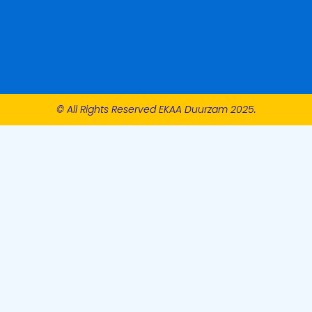
© All Rights Reserved EKAA Duurzam 2025.