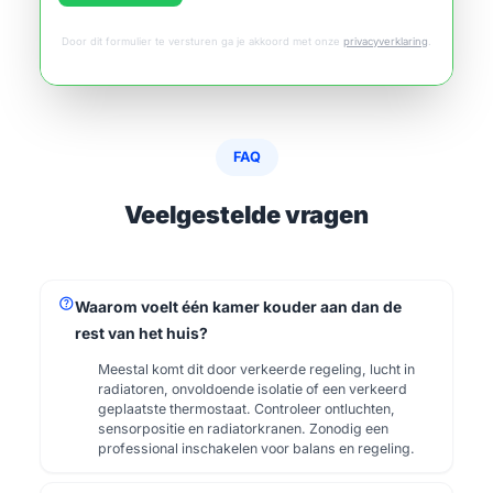
Door dit formulier te versturen ga je akkoord met onze
privacyverklaring
.
FAQ
Veelgestelde vragen
help
Waarom voelt één kamer kouder aan dan de
rest van het huis?
Meestal komt dit door verkeerde regeling, lucht in
radiatoren, onvoldoende isolatie of een verkeerd
geplaatste thermostaat. Controleer ontluchten,
sensorpositie en radiatorkranen. Zonodig een
professional inschakelen voor balans en regeling.