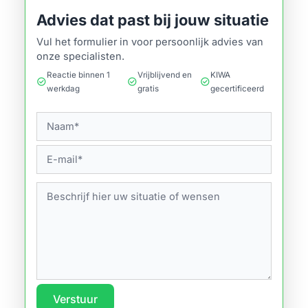
Advies dat past bij jouw situatie
Vul het formulier in voor persoonlijk advies van
onze specialisten.
Reactie binnen 1
Vrijblijvend en
KIWA
check_circle
check_circle
check_circle
werkdag
gratis
gecertificeerd
Verstuur