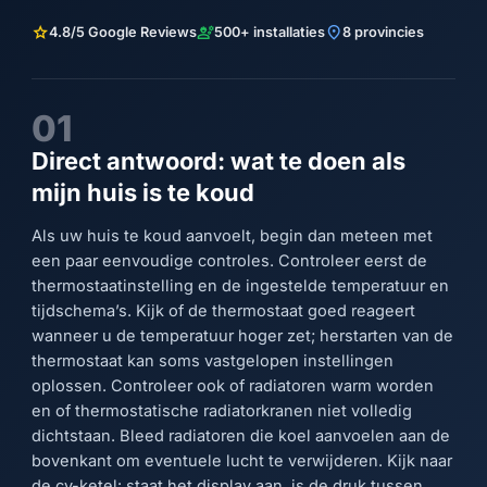
star
engineering
location_on
4.8/5 Google Reviews
500+ installaties
8 provincies
01
Direct antwoord: wat te doen als
mijn huis is te koud
Als uw huis te koud aanvoelt, begin dan meteen met
een paar eenvoudige controles. Controleer eerst de
thermostaatinstelling en de ingestelde temperatuur en
tijdschema’s. Kijk of de thermostaat goed reageert
wanneer u de temperatuur hoger zet; herstarten van de
thermostaat kan soms vastgelopen instellingen
oplossen. Controleer ook of radiatoren warm worden
en of thermostatische radiatorkranen niet volledig
dichtstaan. Bleed radiatoren die koel aanvoelen aan de
bovenkant om eventuele lucht te verwijderen. Kijk naar
de cv-ketel: staat het display aan, is de druk tussen