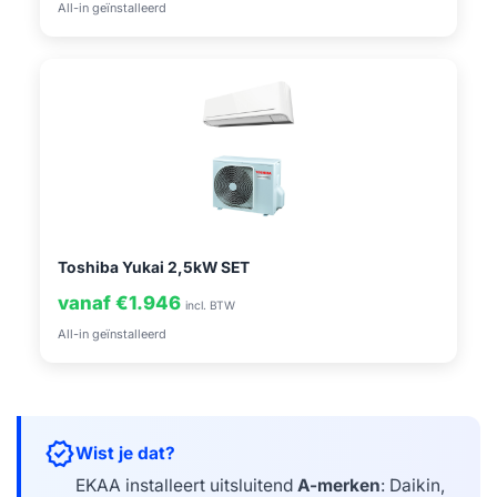
All-in geïnstalleerd
Toshiba Yukai 2,5kW SET
vanaf €1.946
incl. BTW
All-in geïnstalleerd
verified
Wist je dat?
EKAA installeert uitsluitend
A-merken
: Daikin,