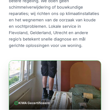
betere regeling. We doen geen
schimmelverwijdering of bouwkundige
reparaties; wij richten ons op klimaatinstallaties
en het wegnemen van de oorzaak van koude
en vochtproblemen. Lokale service in
Flevoland, Gelderland, Utrecht en andere
regio’s betekent snelle diagnose en mål
gerichte oplossingen voor uw woning.
verified
KIWA Gecertificeerd