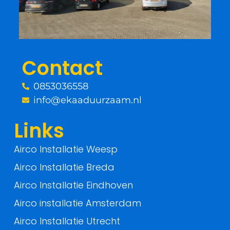
b
t
o
e
o
r
Contact
k
0853036558
-
info@ekaaduurzaam.nl
f
Links
Airco Installatie Weesp
Airco Installatie Breda
Airco Installatie Eindhoven
Airco installatie Amsterdam
Airco Installatie Utrecht