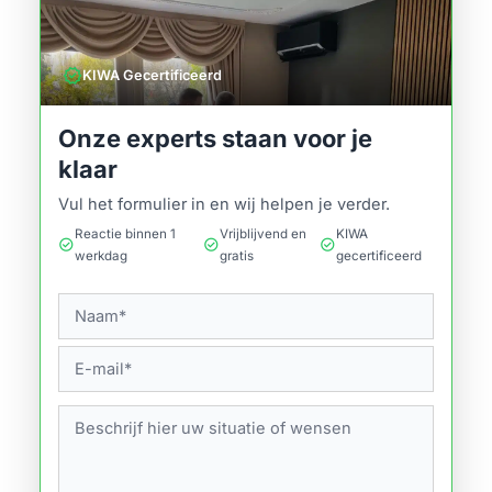
verified
KIWA Gecertificeerd
Onze experts staan voor je
klaar
Vul het formulier in en wij helpen je verder.
Reactie binnen 1
Vrijblijvend en
KIWA
check_circle
check_circle
check_circle
werkdag
gratis
gecertificeerd