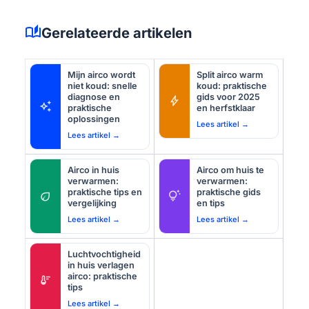
auto_stories
Gerelateerde artikelen
Mijn airco wordt
Split airco warm
niet koud: snelle
koud: praktische
diagnose en
gids voor 2025
bolt
auto_awesome
praktische
en herfstklaar
oplossingen
Lees artikel →
Lees artikel →
Airco in huis
Airco om huis te
verwarmen:
verwarmen:
praktische tips en
praktische gids
eco
tips_and_updates
vergelijking
en tips
Lees artikel →
Lees artikel →
Luchtvochtigheid
in huis verlagen
airco: praktische
thermostat
tips
Lees artikel →