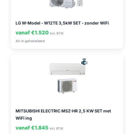
LG W-Model - W12TE 3,5kW SET - zonder WiFi
vanaf €1.520
incl. BTW
All-in geïnstalleerd
MITSUBISHI ELECTRIC MSZ-HR 2,5 KW SET met
WiFi ing
vanaf €1.845
incl. BTW