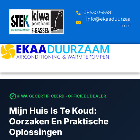
Skip
to
‪0853036558
content
info@ekaaduurzaa
m.nl
verified
KIWA GECERTIFICEERD · OFFICIEEL DEALER
Mijn Huis Is Te Koud:
Oorzaken En Praktische
Oplossingen