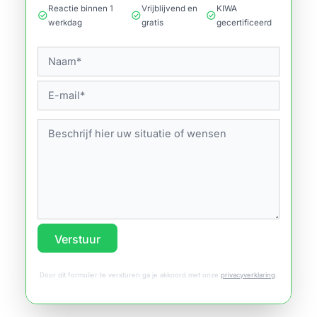
Reactie binnen 1
Vrijblijvend en
KIWA
check_circle
check_circle
check_circle
werkdag
gratis
gecertificeerd
Verstuur
Door dit formulier te versturen ga je akkoord met onze
privacyverklaring
.