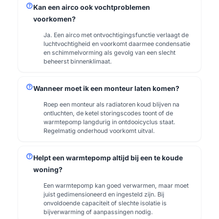
help
Kan een airco ook vochtproblemen
voorkomen?
Ja. Een airco met ontvochtigingsfunctie verlaagt de
luchtvochtigheid en voorkomt daarmee condensatie
en schimmelvorming als gevolg van een slecht
beheerst binnenklimaat.
help
Wanneer moet ik een monteur laten komen?
Roep een monteur als radiatoren koud blijven na
ontluchten, de ketel storingscodes toont of de
warmtepomp langdurig in ontdooicyclus staat.
Regelmatig onderhoud voorkomt uitval.
help
Helpt een warmtepomp altijd bij een te koude
woning?
Een warmtepomp kan goed verwarmen, maar moet
juist gedimensioneerd en ingesteld zijn. Bij
onvoldoende capaciteit of slechte isolatie is
bijverwarming of aanpassingen nodig.