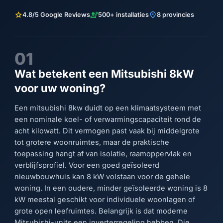
star
engineering
location_on
4.8/5 Google Reviews
500+ installaties
8 provincies
01
Wat betekent een Mitsubishi 8kW
voor uw woning?
Een mitsubishi 8kw duidt op een klimaatsysteem met
een nominale koel- of verwarmingscapaciteit rond de
acht kilowatt. Dit vermogen past vaak bij middelgrote
tot grotere woonruimtes, maar de praktische
toepassing hangt af van isolatie, raamoppervlak en
verblijfsprofiel. Voor een goed geïsoleerd
nieuwbouwhuis kan 8 kW volstaan voor de gehele
woning. In een oudere, minder geïsoleerde woning is 8
kW meestal geschikt voor individuele woonlagen of
grote open leefruimtes. Belangrijk is dat moderne
Mitsubishi-units een inverterregeling hebben. Die