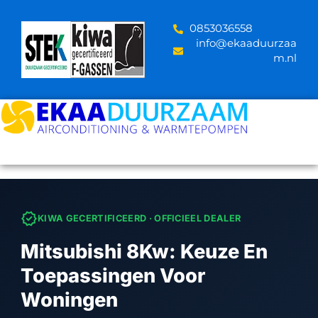
Skip
to
‪0853036558
content
info@ekaaduurzaa
m.nl
verified
KIWA GECERTIFICEERD · OFFICIEEL DEALER
Mitsubishi 8Kw: Keuze En
Toepassingen Voor
Woningen