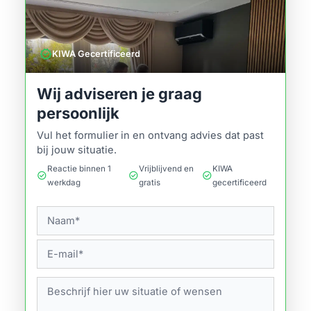
verified
KIWA Gecertificeerd
Wij adviseren je graag
persoonlijk
Vul het formulier in en ontvang advies dat past
bij jouw situatie.
Reactie binnen 1
Vrijblijvend en
KIWA
check_circle
check_circle
check_circle
werkdag
gratis
gecertificeerd