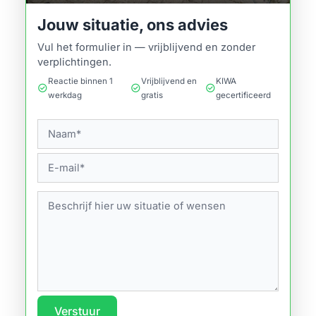
Jouw situatie, ons advies
Vul het formulier in — vrijblijvend en zonder
verplichtingen.
Reactie binnen 1
Vrijblijvend en
KIWA
check_circle
check_circle
check_circle
werkdag
gratis
gecertificeerd
Verstuur