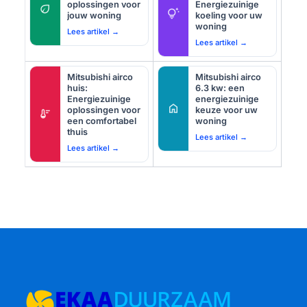
oplossingen voor
Energiezuinige
eco
tips_and_updates
jouw woning
koeling voor uw
woning
Lees artikel →
Lees artikel →
Mitsubishi airco
Mitsubishi airco
huis:
6.3 kw: een
Energiezuinige
energiezuinige
home
oplossingen voor
keuze voor uw
thermostat
een comfortabel
woning
thuis
Lees artikel →
Lees artikel →