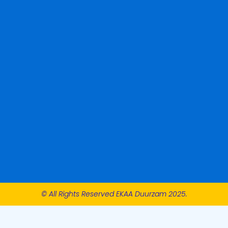
© All Rights Reserved EKAA Duurzam 2025.