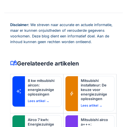
Disclaimer:
We streven naar accurate en actuele informatie,
maar er kunnen onjuistheden of verouderde gegevens
voorkomen. Deze blog dient een informatief doel. Aan de
inhoud kunnen geen rechten worden ontleend.
auto_stories
Gerelateerde artikelen
8 kw mitsubishi
Mitsubishi
aircon:
installateur: De
energiezuinige
keuze voor
auto_awesome
bolt
oplossingen
energiezuinige
oplossingen
Lees artikel →
Lees artikel →
Airco 7 kwh:
Mitsubishi airco
Energiezuinige
a+++: