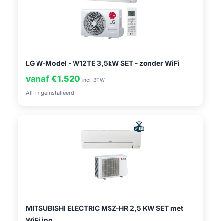
LG W-Model - W12TE 3,5kW SET - zonder WiFi
vanaf €1.520
incl. BTW
All-in geïnstalleerd
MITSUBISHI ELECTRIC MSZ-HR 2,5 KW SET met
WiFi ing