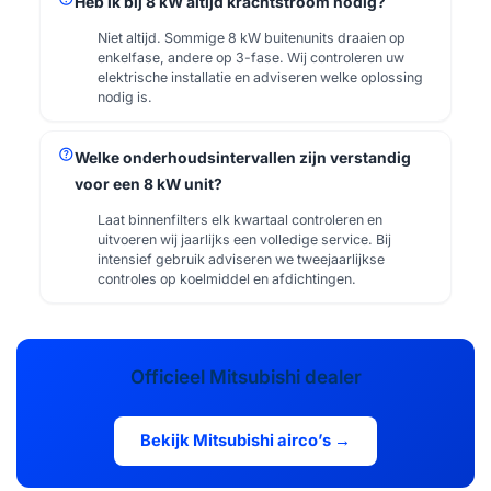
Heb ik bij 8 kW altijd krachtstroom nodig?
Niet altijd. Sommige 8 kW buitenunits draaien op
enkelfase, andere op 3-fase. Wij controleren uw
elektrische installatie en adviseren welke oplossing
nodig is.
help
Welke onderhoudsintervallen zijn verstandig
voor een 8 kW unit?
Laat binnenfilters elk kwartaal controleren en
uitvoeren wij jaarlijks een volledige service. Bij
intensief gebruik adviseren we tweejaarlijkse
controles op koelmiddel en afdichtingen.
Officieel Mitsubishi dealer
Bekijk Mitsubishi airco’s →