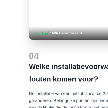
verified
KIWA Gecertificeerd
04
Welke installatievoorw
fouten komen voor?
De installatie van een mitsubishi airco 
garanderen. Belangrijke punten zijn onde
een distibutie die de luchtstroom niet b