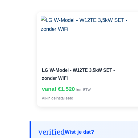
LG W-Model - W12TE 3,5kW SET -
zonder WiFi
vanaf €1.520
incl. BTW
All-in geïnstalleerd
verified
Wist je dat?