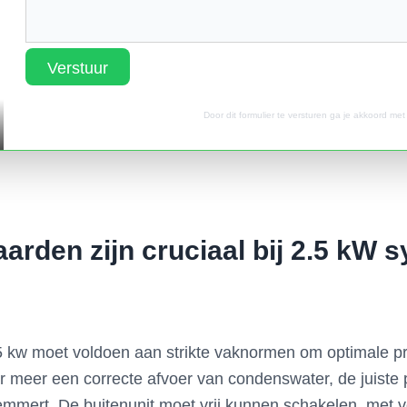
Verstuur
Door dit formulier te versturen ga je akkoord me
aarden zijn cruciaal bij 2.5 kW
2.5 kw moet voldoen aan strikte vaknormen om optimale pr
r meer een correcte afvoer van condenswater, de juiste 
elemmert. De buitenunit moet vrij kunnen schakelen, met 