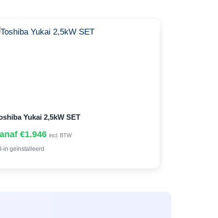
oshiba Yukai 2,5kW SET
anaf €1.946
incl. BTW
l-in geïnstalleerd