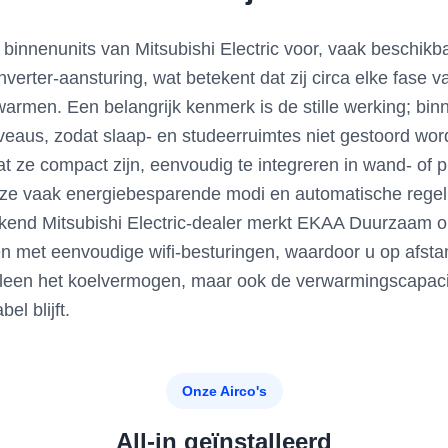
 binnenunits van Mitsubishi Electric voor, vaak beschi
erter-aansturing, wat betekent dat zij circa elke fase
armen. Een belangrijk kenmerk is de stille werking; bin
eaus, zodat slaap- en studeerruimtes niet gestoord wor
t ze compact zijn, eenvoudig te integreren in wand- of 
ze vaak energiebesparende modi en automatische regel
erkend Mitsubishi Electric-dealer merkt EKAA Duurzaam o
met eenvoudige wifi-besturingen, waardoor u op afstand
lleen het koelvermogen, maar ook de verwarmingscapacite
el blijft.
Onze Airco's
All-in geïnstalleerd