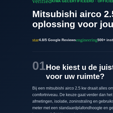
verified
KIWA GECERTIFICEERD · OFFICI
Mitsubishi airco 2.
oplossing voor jo
star
engineering
4.8/5 Google Reviews
500+ inst
01
Hoe kiest u de juis
voor uw ruimte?
Bij een mitsubishi airco 2.5 kw draait alles 
comfortniveau. De keuze gaat verder dan het
afmetingen, isolatie, zoninstraling en gebru
meter met een standaardplafondhoogte en gem