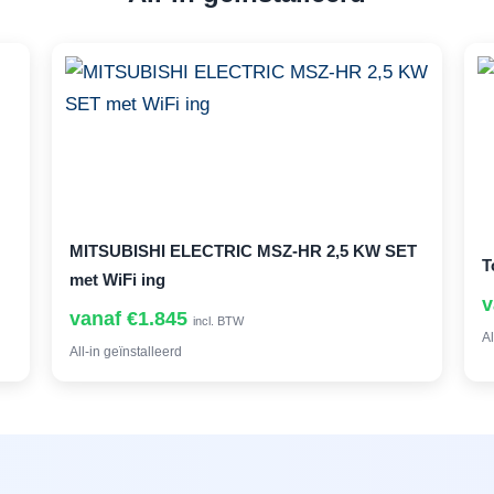
MITSUBISHI ELECTRIC MSZ-HR 2,5 KW SET
T
met WiFi ing
v
vanaf €1.845
incl. BTW
Al
All-in geïnstalleerd