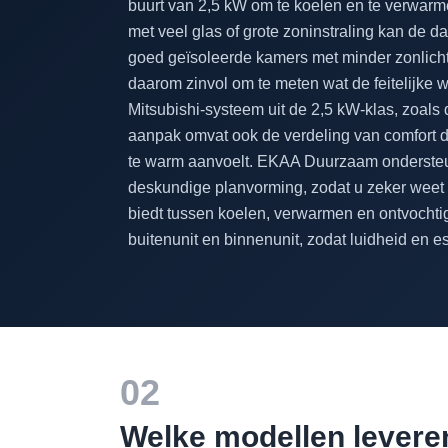
buurt van 2,5 kW om te koelen en te verwarme
met veel glas of grote zoninstraling kan de da
goed geïsoleerde kamers met minder zonlicht 
daarom zinvol om te meten wat de feitelijke w
Mitsubishi-systeem uit de 2,5 kW-klas, zoa
aanpak omvat ook de verdeling van comfort d
te warm aanvoelt. EKAA Duurzaam ondersteun
deskundige planvorming, zodat u zeker weet d
biedt tussen koelen, verwarmen en ontvochtig
buitenunit en binnenunit, zodat luidheid en es
02
Welke modellen levere