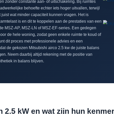
n zonder constante aan- of uitschakeling. Bij ruimtes
adwerkelijke behoefte echter iets hoger uitvallen, terwijl
juist wat minder capaciteit kunnen vragen. Het is
armtelast is en dit te koppelen aan de prestaties van een
ls de MSZ-AP, MSZ-LN of MSZ-EF-series. Een gedegen
oor de hele woning, zodat geen enkele ruimte te koud of
t dit proces met professionele advies en een
at de gekozen Mitsubishi airco 2.5 kw de juiste balans
en. Neem daarbij altijd rekening met de positie van
thetiek in balans blijven.
n 2.5 kW en wat zijn hun kenme