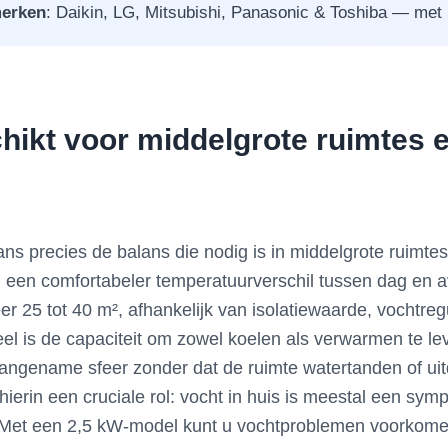
erken
: Daikin, LG, Mitsubishi, Panasonic & Toshiba — met 5 
ikt voor middelgrote ruimtes en
aans precies de balans die nodig is in middelgrote ruim
ch in een comfortabeler temperatuurverschil tussen dag en
r 25 tot 40 m², afhankelijk van isolatiewaarde, vochtreg
deel is de capaciteit om zowel koelen als verwarmen te l
aangename sfeer zonder dat de ruimte watertanden of uit
erin een cruciale rol: vocht in huis is meestal een symp
 Met een 2,5 kW-model kunt u vochtproblemen voorkomen 