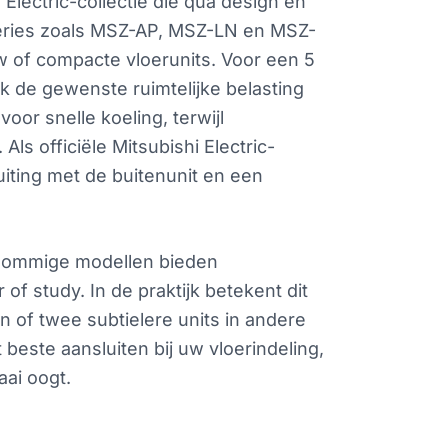
 Electric-collectie die qua design en
e series zoals MSZ-AP, MSZ-LN en MSZ-
w of compacte vloerunits. Voor een 5
k de gewenste ruimtelijke belasting
or snelle koeling, terwijl
ls officiële Mitsubishi Electric-
ting met de buitenunit en een
. Sommige modellen bieden
of study. In de praktijk betekent dit
n of twee subtielere units in andere
este aansluiten bij uw vloerindeling,
aai oogt.