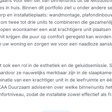
rgaans voor een set van binnenunits uit de Mitsubishi
tes in huis. Binnen dit portfolio ziet u onder ander
erp en installatieplaats: wandmontage, plafondinbou
om twee tot drie units te combineren die gezamenlij
 open woonkamer een wat krachtigere unit plaatsen vo
it krijgen die puur op comfort geregeld kan worden. A
p uw woning en zorgen we voor een naadloze aanslui
t ook een rol in de esthetiek en de geluidsemissie
aardoor ze nauwelijks merkbaar zijn in de slaapkamer 
inatie van een krachtiger unit in de leefruimte en éé
KAA Duurzaam adviseren over welke binnenunits het b
fortniveau, zodat de installatie zowel effectief als fr