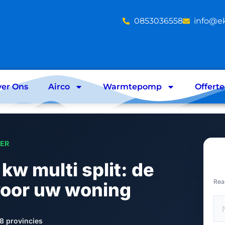
‪0853036558
info@e
er Ons
Airco
Warmtepomp
Offert
LER
 kw multi split: de
Rea
voor uw woning
8 provincies