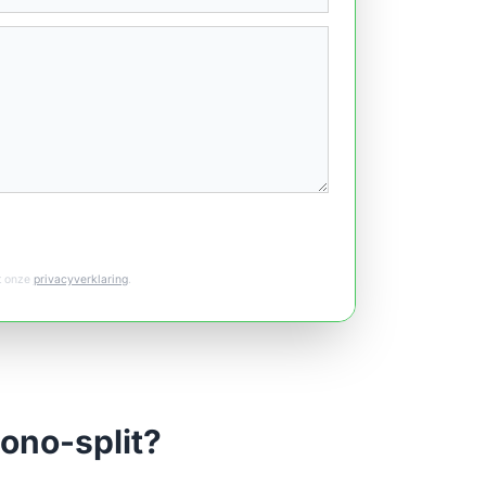
et onze
privacyverklaring
.
mono-split?