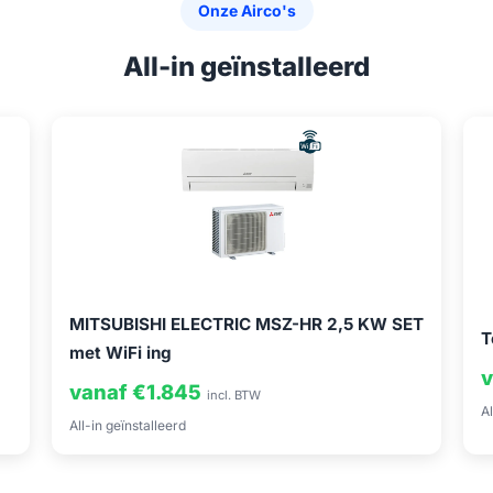
Onze Airco's
All-in geïnstalleerd
MITSUBISHI ELECTRIC MSZ-HR 2,5 KW SET
T
met WiFi ing
v
vanaf €1.845
incl. BTW
Al
All-in geïnstalleerd