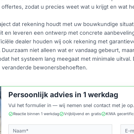
offertes, zodat u precies weet wat u krijgt en wat he
raject dat rekening houdt met uw bouwkundige situati
uit en leveren een ontwerp met concrete aanbeveling
fficiële dealer houden wij ook rekening met garantie
A Duurzaam niet alleen wat er vandaag gebeurt, maa
dat het systeem lang meegaat met minimale uitval. Di
 veranderde bewonersbehoeften.
Persoonlijk advies in 1 werkdag
Vul het formulier in — wij nemen snel contact met je op
check_circle
check_circle
check_circle
Reactie binnen 1 werkdag
Vrijblijvend en gratis
KIWA gecertifi