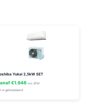
oshiba Yukai 2,5kW SET
anaf €1.946
incl. BTW
l-in geïnstalleerd