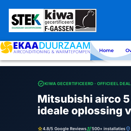
Skip
to
content
Home
Ov
verified
KIWA GECERTIFICEERD · OFFICIEEL DEA
Mitsubishi airco 5
ideale oplossing 
star
engineering
location_on
4.8/5 Google Reviews
500+ installaties