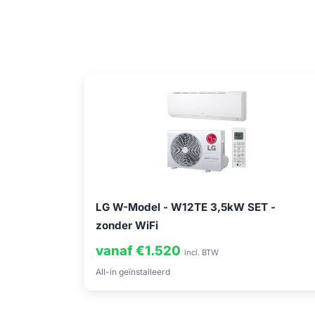
LG W-Model - W12TE 3,5kW SET -
zonder WiFi
vanaf €1.520
incl. BTW
All-in geïnstalleerd