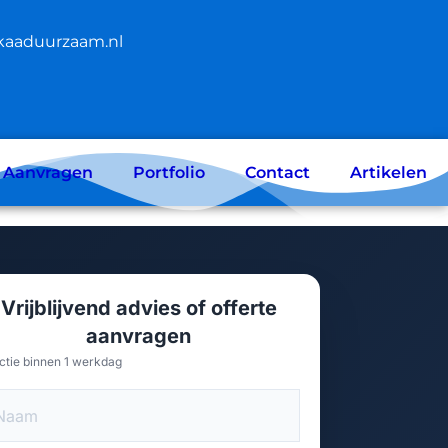
kaaduurzaam.nl
e Aanvragen
Portfolio
Contact
Artikelen
Vrijblijvend advies of offerte
aanvragen
ctie binnen 1 werkdag