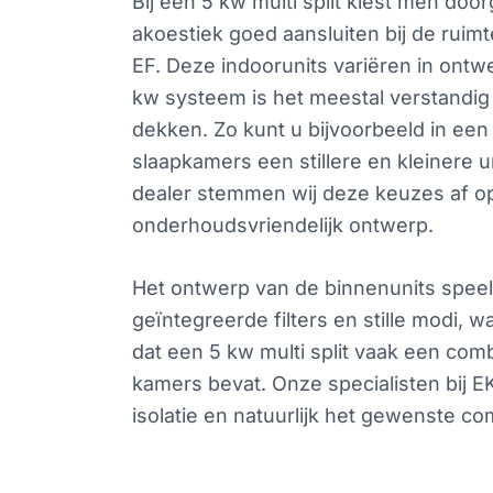
Bij een 5 kw multi split kiest men doo
akoestiek goed aansluiten bij de ruim
EF. Deze indoorunits variëren in ontw
kw systeem is het meestal verstandig 
dekken. Zo kunt u bijvoorbeeld in een
slaapkamers een stillere en kleinere un
dealer stemmen wij deze keuzes af o
onderhoudsvriendelijk ontwerp.
Het ontwerp van de binnenunits speel
geïntegreerde filters en stille modi, w
dat een 5 kw multi split vaak een comb
kamers bevat. Onze specialisten bij E
isolatie en natuurlijk het gewenste com