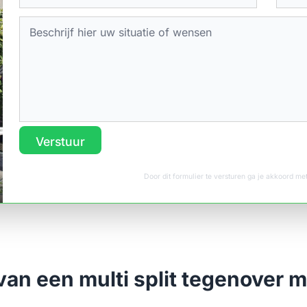
Verstuur
Door dit formulier te versturen ga je akkoord m
van een multi split tegenover 