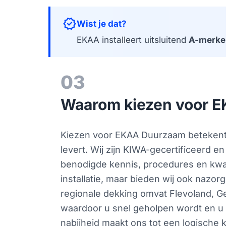
verified
Wist je dat?
EKAA installeert uitsluitend
A-merke
03
Waarom kiezen voor E
Kiezen voor EKAA Duurzaam betekent k
levert. Wij zijn KIWA-gecertificeerd en
benodigde kennis, procedures en kwali
installatie, maar bieden wij ook nazo
regionale dekking omvat Flevoland, G
waardoor u snel geholpen wordt en u 
nabijheid maakt ons tot een logische k