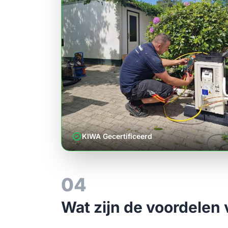
verified
KIWA Gecertificeerd
04
Wat zijn de voordelen 