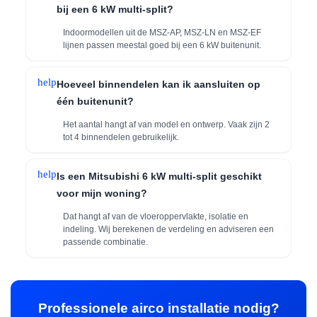
bij een 6 kW multi-split?
Indoormodellen uit de MSZ-AP, MSZ-LN en MSZ-EF
lijnen passen meestal goed bij een 6 kW buitenunit.
help
Hoeveel binnendelen kan ik aansluiten op
één buitenunit?
Het aantal hangt af van model en ontwerp. Vaak zijn 2
tot 4 binnendelen gebruikelijk.
help
Is een Mitsubishi 6 kW multi-split geschikt
voor mijn woning?
Dat hangt af van de vloeroppervlakte, isolatie en
indeling. Wij berekenen de verdeling en adviseren een
passende combinatie.
Professionele airco installatie nodig?