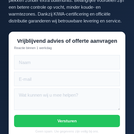
plekken zonder extra buitenunits. Belangrijke voordelen zijn
een betere controle op vocht, minder koude- en
warmtezones. Dankzij KIWA-certificering en officiële
distributie garanderen wij betrouwbare levering en service.
Vrijblijvend advies of offerte aanvragen
Reactie binnen 1 werkdag
Versturen
Geen spam. Uw gegevens zijn veilig bij ons.