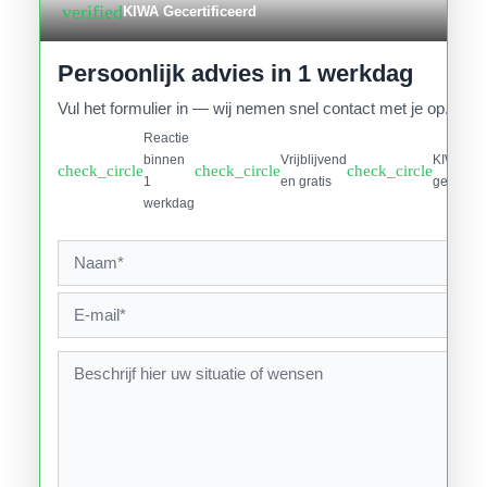
verified
KIWA Gecertificeerd
Persoonlijk advies in 1 werkdag
Vul het formulier in — wij nemen snel contact met je op.
Reactie
binnen
Vrijblijvend
KIWA
check_circle
check_circle
check_circle
1
en gratis
gecertifi
werkdag