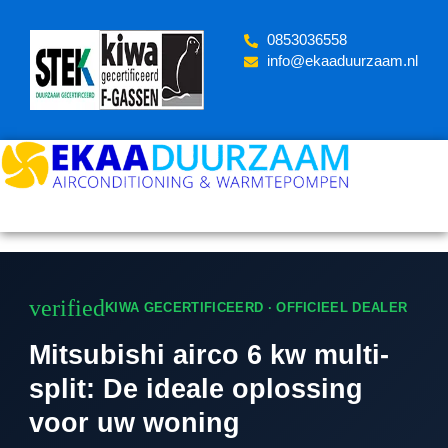
Skip
to
‪0853036558
content
info@ekaaduurzaam.nl
verified
KIWA GECERTIFICEERD · OFFICIEEL DEALER
Mitsubishi airco 6 kw multi-
split: De ideale oplossing
voor uw woning