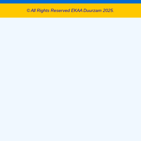
© All Rights Reserved EKAA Duurzam 2025.