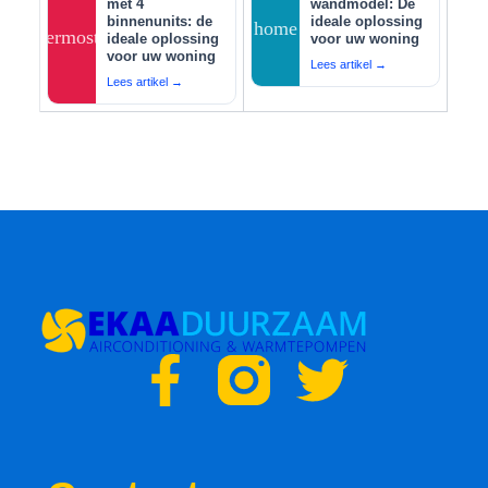
met 4
wandmodel: De
binnenunits: de
ideale oplossing
home
thermostat
ideale oplossing
voor uw woning
voor uw woning
Lees artikel →
Lees artikel →
F
T
a
w
c
i