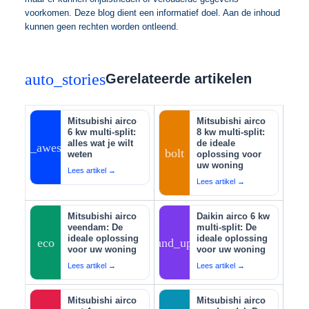
voorkomen. Deze blog dient een informatief doel. Aan de inhoud
kunnen geen rechten worden ontleend.
auto_stories
Gerelateerde artikelen
Mitsubishi airco
Mitsubishi airco
6 kw multi-split:
8 kw multi-split:
alles wat je wilt
de ideale
auto_awesome
bolt
weten
oplossing voor
uw woning
Lees artikel →
Lees artikel →
Mitsubishi airco
Daikin airco 6 kw
veendam: De
multi-split: De
ideale oplossing
ideale oplossing
eco
tips_and_updates
voor uw woning
voor uw woning
Lees artikel →
Lees artikel →
Mitsubishi airco
Mitsubishi airco