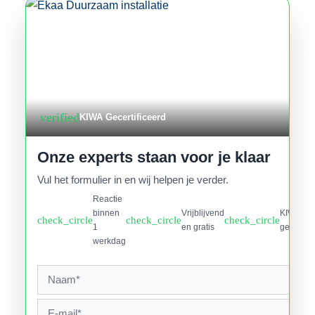
verified
KIWA Gecertificeerd
Onze experts staan voor je klaar
Vul het formulier in en wij helpen je verder.
Reactie
binnen
Vrijblijvend
KIWA
check_circle
check_circle
check_circle
1
en gratis
gecertifi
werkdag