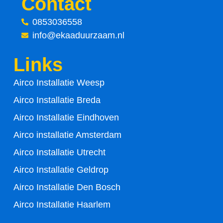
Contact
e
t
0853036558
info@ekaaduurzaam.nl
b
t
Links
o
e
Airco Installatie Weesp
o
r
Airco Installatie Breda
k
Airco Installatie Eindhoven
-
Airco installatie Amsterdam
Airco Installatie Utrecht
f
Airco Installatie Geldrop
Airco Installatie Den Bosch
Airco Installatie Haarlem