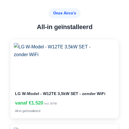
Onze Airco's
All-in geïnstalleerd
LG W-Model - W12TE 3,5kW SET - zonder WiFi
vanaf €1.520
incl. BTW
All-in geïnstalleerd