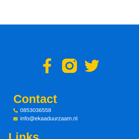
F
T
a
w
c
i
Contact
e
t
0853036558
info@ekaaduurzaam.nl
b
t
Links