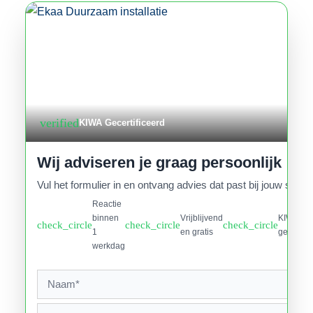
verified
KIWA Gecertificeerd
Wij adviseren je graag persoonlijk
Vul het formulier in en ontvang advies dat past bij jouw situati
Reactie
binnen
Vrijblijvend
KIWA
check_circle
check_circle
check_circle
1
en gratis
gecertifi
werkdag