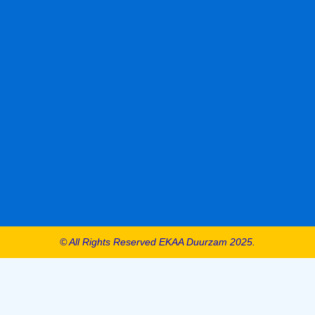
© All Rights Reserved EKAA Duurzam 2025.