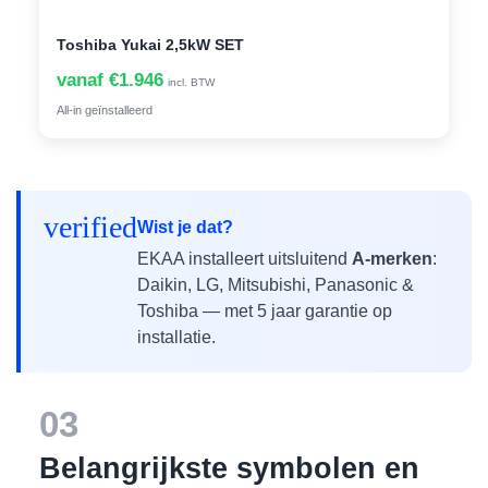
Toshiba Yukai 2,5kW SET
vanaf €1.946
incl. BTW
All-in geïnstalleerd
verified
Wist je dat?
EKAA installeert uitsluitend
A-merken
:
Daikin, LG, Mitsubishi, Panasonic &
Toshiba — met 5 jaar garantie op
installatie.
03
Belangrijkste symbolen en