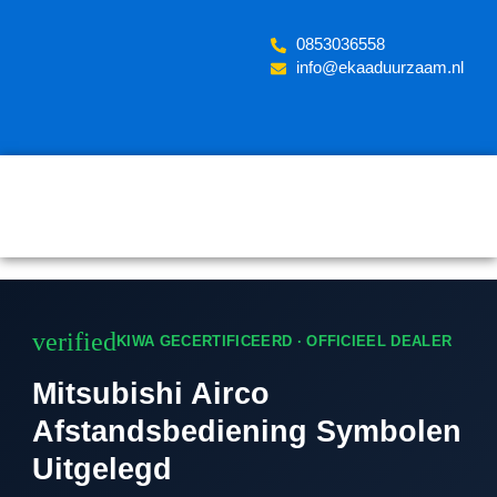
Skip
to
‪0853036558
content
info@ekaaduurzaam.nl
verified
KIWA GECERTIFICEERD · OFFICIEEL DEALER
Mitsubishi Airco
Afstandsbediening Symbolen
Uitgelegd