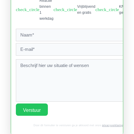
Reactie
binnen
Vrijblijvend
KIWA
check_circle
check_circle
check_circle
1
en gratis
gecertifi
werkdag
Verstuur
Door dit formulier te versturen ga je akkoord met onze
privacyverklaring
.