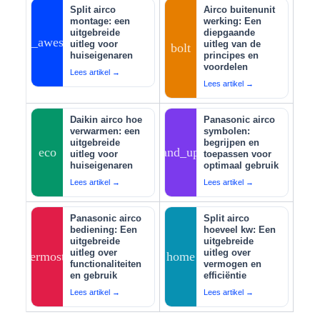
Split airco
Airco buitenunit
montage: een
werking: Een
uitgebreide
diepgaande
auto_awesome
uitleg voor
uitleg van de
bolt
huiseigenaren
principes en
voordelen
Lees artikel →
Lees artikel →
Daikin airco hoe
Panasonic airco
verwarmen: een
symbolen:
uitgebreide
begrijpen en
eco
tips_and_updates
uitleg voor
toepassen voor
huiseigenaren
optimaal gebruik
Lees artikel →
Lees artikel →
Panasonic airco
Split airco
bediening: Een
hoeveel kw: Een
uitgebreide
uitgebreide
uitleg over
uitleg over
thermostat
home
functionaliteiten
vermogen en
en gebruik
efficiëntie
Lees artikel →
Lees artikel →