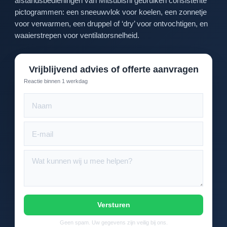
afstandsbedieningen van Mitsubishi gebruiken consistente
pictogrammen: een sneeuwvlok voor koelen, een zonnetje
voor verwarmen, een druppel of ‘dry’ voor ontvochtigen, en
waaierstrepen voor ventilatorsnelheid.
Vrijblijvend advies of offerte aanvragen
Reactie binnen 1 werkdag
Versturen
Geen spam. Uw gegevens zijn veilig bij ons.