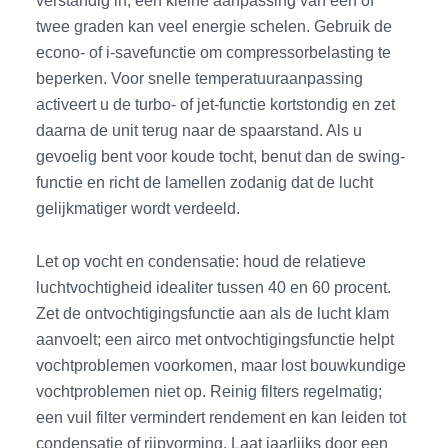
verstandig in; een kleine aanpassing van één of
twee graden kan veel energie schelen. Gebruik de
econo- of i-savefunctie om compressorbelasting te
beperken. Voor snelle temperatuuraanpassing
activeert u de turbo- of jet-functie kortstondig en zet
daarna de unit terug naar de spaarstand. Als u
gevoelig bent voor koude tocht, benut dan de swing-
functie en richt de lamellen zodanig dat de lucht
gelijkmatiger wordt verdeeld.
Let op vocht en condensatie: houd de relatieve
luchtvochtigheid idealiter tussen 40 en 60 procent.
Zet de ontvochtigingsfunctie aan als de lucht klam
aanvoelt; een airco met ontvochtigingsfunctie helpt
vochtproblemen voorkomen, maar lost bouwkundige
vochtproblemen niet op. Reinig filters regelmatig;
een vuil filter vermindert rendement en kan leiden tot
condensatie of rijpvorming. Laat jaarlijks door een