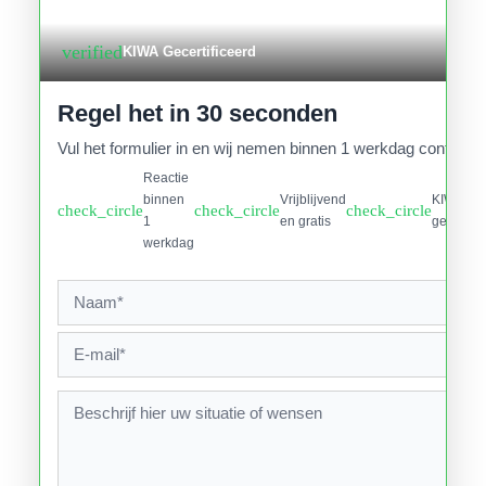
verified
KIWA Gecertificeerd
Regel het in 30 seconden
Vul het formulier in en wij nemen binnen 1 werkdag contact o
Reactie
binnen
Vrijblijvend
KIWA
check_circle
check_circle
check_circle
1
en gratis
gecertifi
werkdag