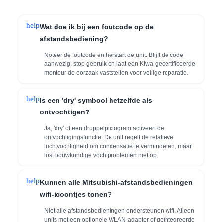
help
Wat doe ik bij een foutcode op de
afstandsbediening?
Noteer de foutcode en herstart de unit. Blijft de code
aanwezig, stop gebruik en laat een Kiwa-gecertificeerde
monteur de oorzaak vaststellen voor veilige reparatie.
help
Is een 'dry' symbool hetzelfde als
ontvochtigen?
Ja, 'dry' of een druppelpictogram activeert de
ontvochtigingsfunctie. De unit regelt de relatieve
luchtvochtigheid om condensatie te verminderen, maar
lost bouwkundige vochtproblemen niet op.
help
Kunnen alle Mitsubishi-afstandsbedieningen
wifi-icoontjes tonen?
Niet alle afstandsbedieningen ondersteunen wifi. Alleen
units met een optionele WLAN-adapter of geïntegreerde