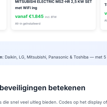
MITSUBISHI ELECTRIC MSZ-HR 2,5 KW SET
T
met WiFi ing
v
vanaf €1.845
incl. BTW
Al
All-in geïnstalleerd
n
: Daikin, LG, Mitsubishi, Panasonic & Toshiba — met 5 j
beveiligingen betekenen
s die snel veel uitleg bieden. Codes op het display 