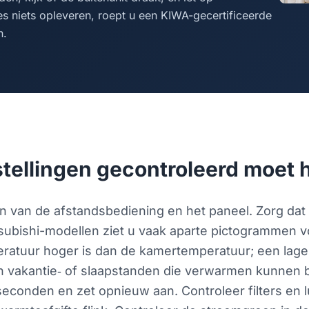
es niets opleveren, roept u een KIWA-gecertificeerde
n.
stellingen gecontroleerd moet
en van de afstandsbediening en het paneel. Zorg da
Mitsubishi-modellen ziet u vaak aparte pictogrammen 
ratuur hoger is dan de kamertemperatuur; een lager
n vakantie‑ of slaapstanden die verwarmen kunnen b
 seconden en zet opnieuw aan. Controleer filters en lu