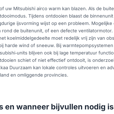
 of uw Mitsubishi airco warm kan blazen. Als de buite
tdooimodus. Tijdens ontdooien blaast de binnenunit tij
gdurige ijsvorming wijst op een probleem. Mogelijke o
rond de buitenunit, of een defecte ventilatormotor. 
 het koelmiddelgedeelte moet redelijk vrij zijn van ob
 bij harde wind of sneeuw. Bij warmtepompsysteme
ishi‑units blijven ook bij lage temperatuur function
tdooien schiet of niet effectief ontdooit, is onderz
Ekaa Duurzaam kan lokale controles uitvoeren en adv
rland en omliggende provincies.
 en wanneer bijvullen nodig is