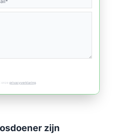
et onze
privacyverklaring
.
osdoener zijn