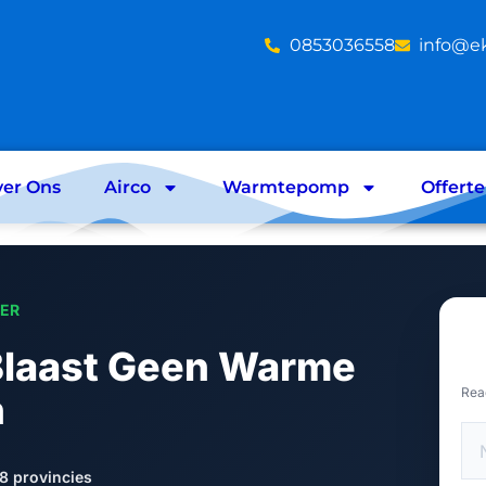
‪0853036558
info@e
er Ons
Airco
Warmtepomp
Offert
LER
 Blaast Geen Warme
Rea
n
8 provincies