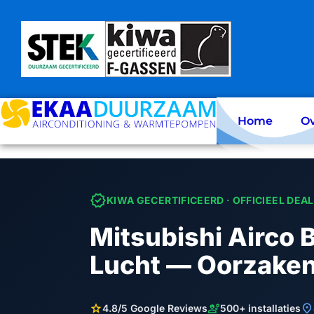
Skip
to
content
Home
Ov
verified
KIWA GECERTIFICEERD · OFFICIEEL DEA
Mitsubishi Airco
Lucht — Oorzake
star
engineering
location_on
4.8/5 Google Reviews
500+ installaties