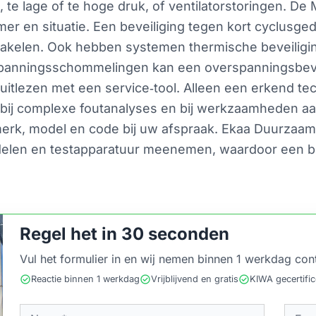
e lage of te hoge druk, of ventilatorstoringen. De 
r en situatie. Een beveiliging tegen kort cyclusged
schakelen. Ook hebben systemen thermische beveiligi
e spanningsschommelingen kan een overspanningsbev
 uitlezen met een service‑tool. Alleen een erkend te
al bij complexe foutanalyses en bij werkzaamheden aa
merk, model en code bij uw afspraak. Ekaa Duurzaa
delen en testapparatuur meenemen, waardoor een be
Regel het in 30 seconden
Vul het formulier in en wij nemen binnen 1 werkdag con
check_circle
check_circle
check_circle
Reactie binnen 1 werkdag
Vrijblijvend en gratis
KIWA gecertifi