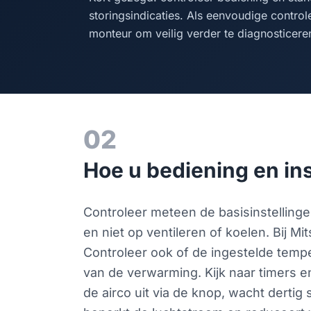
storingsindicaties. Als eenvoudige control
monteur om veilig verder te diagnosticere
02
Hoe u bediening en in
Controleer meteen de basisinstelling
en niet op ventileren of koelen. Bij 
Controleer ook of de ingestelde tempe
van de verwarming. Kijk naar timers e
de airco uit via de knop, wacht dertig