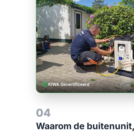
verified
KIWA Gecertificeerd
04
Waarom de buitenunit,