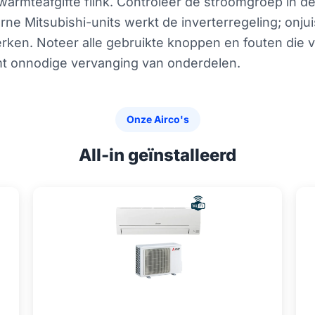
warmteafgifte flink. Controleer de stroomgroep in d
rne Mitsubishi-units werkt de inverterregeling; onjui
rken. Noteer alle gebruikte knoppen en fouten die v
mt onnodige vervanging van onderdelen.
Onze Airco's
All-in geïnstalleerd