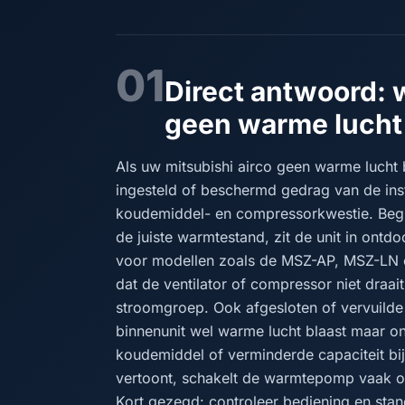
01
Direct antwoord: 
geen warme lucht 
Als uw mitsubishi airco geen warme lucht 
ingesteld of beschermd gedrag van de inst
koudemiddel- en compressorkwestie. Begin 
de juiste warmtestand, zit de unit in ontdo
voor modellen zoals de MSZ-AP, MSZ-LN 
dat de ventilator of compressor niet draait
stroomgroep. Ook afgesloten of vervuilde 
binnenunit wel warme lucht blaast maar o
koudemiddel of verminderde capaciteit bij 
vertoont, schakelt de warmtepomp vaak ove
Kort gezegd: controleer bediening en stande