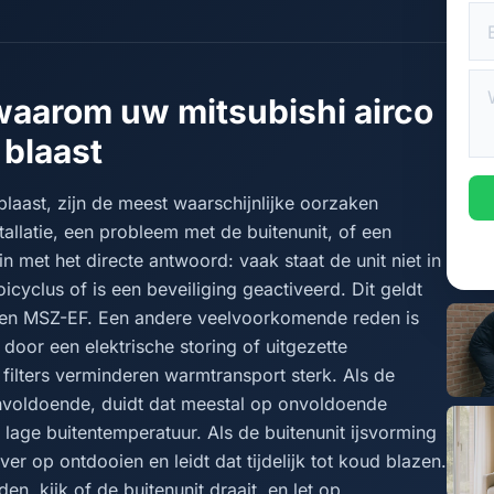
waarom uw mitsubishi airco
blaast
blaast, zijn de meest waarschijnlijke oorzaken
allatie, een probleem met de buitenunit, of een
met het directe antwoord: vaak staat de unit niet in
oicyclus of is een beveiliging geactiveerd. Dit geldt
en MSZ-EF. Een andere veelvoorkomende reden is
 door een elektrische storing of uitgezette
filters verminderen warmtransport sterk. Als de
nvoldoende, duidt dat meestal op onvoldoende
lage buitentemperatuur. Als de buitenunit ijsvorming
r op ontdooien en leidt dat tijdelijk tot koud blazen.
n, kijk of de buitenunit draait, en let op