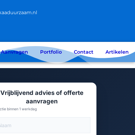
kaaduurzaam.nl
e Aanvragen
Portfolio
Contact
Artikelen
Vrijblijvend advies of offerte
aanvragen
ctie binnen 1 werkdag