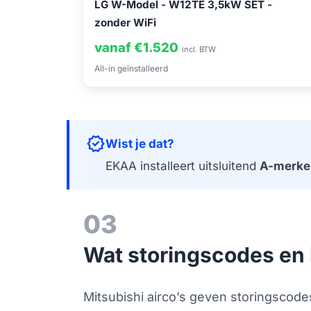
LG W-Model - W12TE 3,5kW SET -
zonder WiFi
vanaf €1.520
incl. BTW
All-in geïnstalleerd
verified
Wist je dat?
EKAA installeert uitsluitend
A-merke
03
Wat storingscodes en 
Mitsubishi airco’s geven storingscode