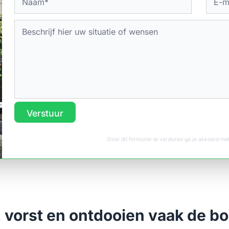
Verstuur
Door dit formulier te versturen ga je akkoord m
 vorst en ontdooien vaak de bo