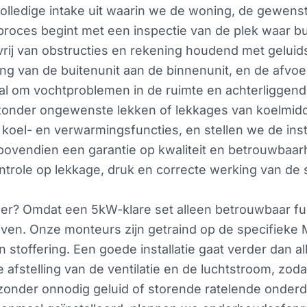
 volledige intake uit waarin we de woning, de gewen
t proces begint met een inspectie van de plek waar b
 vrij van obstructies en rekening houdend met geluid
ing van de buitenunit aan de binnenunit, en de afvo
aal om vochtproblemen in de ruimte en achterliggend
zonder ongewenste lekken of lekkages van koelmidd
 koel- en verwarmingsfuncties, en stellen we de ins
bovendien een garantie op kwaliteit en betrouwbaarh
trole op lekkage, druk en correcte werking van de
ler? Omdat een 5kW-klare set alleen betrouwbaar fu
lijven. Onze monteurs zijn getraind op de specifieke
n stoffering. Een goede installatie gaat verder dan 
e afstelling van de ventilatie en de luchtstroom, zoda
zonder onnodig geluid of storende ratelende onderde