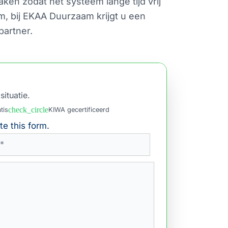
en zodat het systeem lange tijd vrij
om, bij EKAA Duurzaam krijgt u een
partner.
situatie.
check_circle
tis
KIWA gecertificeerd
e this form.