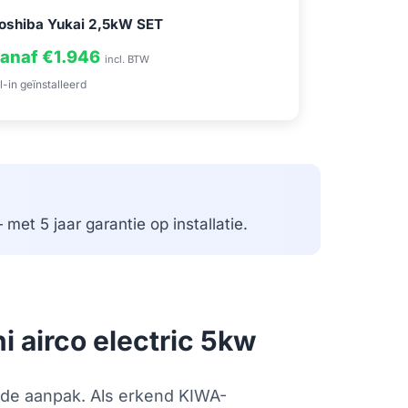
oshiba Yukai 2,5kW SET
anaf €1.946
incl. BTW
l-in geïnstalleerd
met 5 jaar garantie op installatie.
i airco electric 5kw
erde aanpak. Als erkend KIWA-