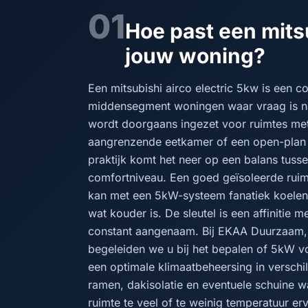
01
Hoe past een mitsu
jouw woning?
Een mitsubishi airco electric 5kw is een 
middensegment woningen waar vraag is na
wordt doorgaans ingezet voor ruimtes m
aangrenzende eetkamer of een open-plan o
praktijk komt het neer op een balans tusse
comfortniveau. Een goed geïsoleerde ruim
kan met een 5kW-systeem fanatiek koelen 
wat kouder is. De sleutel is een affinitie 
constant aangenaam. Bij EKAA Duurzaam, al
begeleiden we u bij het bepalen of 5kW vo
een optimale klimaatbeheersing in versch
ramen, dakisolatie en eventuele schuine
ruimte te veel of te weinig temperatuur er