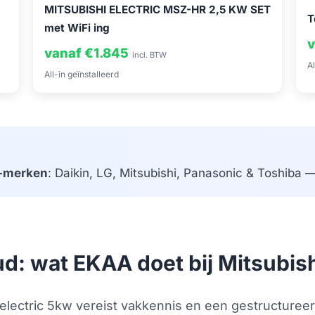
MITSUBISHI ELECTRIC MSZ-HR 2,5 KW SET
T
met WiFi ing
v
vanaf €1.845
incl. BTW
Al
All-in geïnstalleerd
-merken
: Daikin, LG, Mitsubishi, Panasonic & Toshiba — 
ud: wat EKAA doet bij Mitsubish
co electric 5kw vereist vakkennis en een gestructure