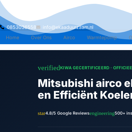
Skip
to
content
‪0853036558
info@ekaaduurzaam.nl
Home
Over Ons
Airco
Warmtepomp
O
verified
KIWA GECERTIFICEERD · OFFICIE
Mitsubishi airco 
en Efficiënt Koele
star
engineering
4.8/5 Google Reviews
500+ ins