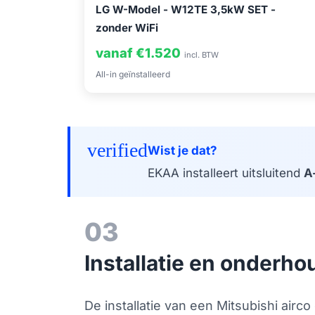
LG W-Model - W12TE 3,5kW SET -
zonder WiFi
vanaf €1.520
incl. BTW
All-in geïnstalleerd
verified
Wist je dat?
EKAA installeert uitsluitend
A
03
Installatie en onderho
De installatie van een Mitsubishi air