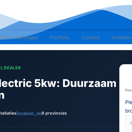
fferte Aanvragen
Portfolio
Contact
Artikelen
EL DEALER
electric 5kw: Duurzaam
Rea
n
Pl
br
location_on
tallaties
8 provincies