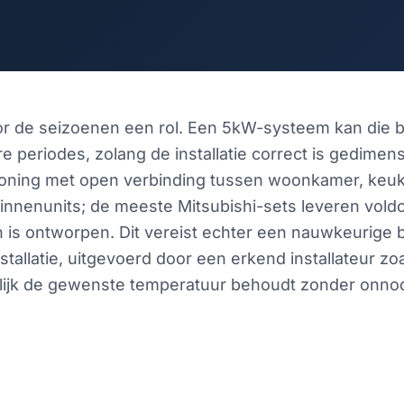
r de seizoenen een rol. Een 5kW-systeem kan die b
 periodes, zolang de installatie correct is gedime
ning met open verbinding tussen woonkamer, keuke
nnenunits; de meeste Mitsubishi-sets leveren voldo
h is ontworpen. Dit vereist echter een nauwkeurige 
stallatie, uitgevoerd door een erkend installateur z
ndelijk de gewenste temperatuur behoudt zonder onno