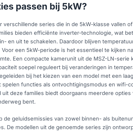
ies passen bij 5kW?
 er verschillende series die in de 5kW-klasse vallen 
ies bieden efficiënte inverter-technologie, wat be
 in- en uit te schakelen. Daardoor blijven tempera
Voor een 5kW-periode is het essentieel te kijken n
 ruimte. Een compacte kamerunit uit de MSZ-LN-seri
citeit soepel reguleert bij veranderingen in tempera
 begeleiden bij het kiezen van een model met een la
spelen functies als ontvochtigingsmodus en wifi-conn
uit deze families biedt doorgaans meerdere opties 
 onderweg bent.
op de geluidsemissies van zowel binnen- als buitenun
s. De modellen uit de genoemde series zijn ontwor