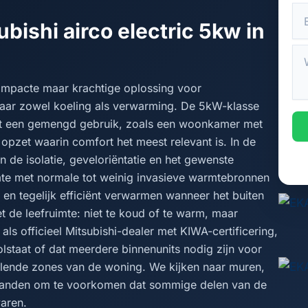
bishi airco electric 5kw in
compacte maar krachtige oplossing voor
ar zowel koeling als verwarming. De 5kW-klasse
et een gemengd gebruik, zoals een woonkamer met
pzet waarin comfort het meest relevant is. In de
n de isolatie, geveloriëntatie en het gewenste
te met normale tot weinig invasieve warmtebronnen
en tegelijk efficiënt verwarmen wanneer het buiten
met de leefruimte: niet te koud of te warm, maar
s officieel Mitsubishi-dealer met KIWA-certificering,
lstaat of dat meerdere binnenunits nodig zijn voor
illende zones van de woning. We kijken naar muren,
 wanden om te voorkomen dat sommige delen van de
varen.