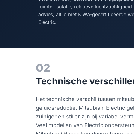
ruimte, isolatie, relatieve luchtvochtighei
advies, altijd met KIWA-gecertificeerde w
Electric.
02
Technische verschillen
Het technische verschil tussen mitsub
geluidsreductie. Mitsubishi Electric 
zuiniger en stiller zijn bij variabel 
Veel modellen van Electric onderste
Mitsubishi Heavy kan daarentegen ki