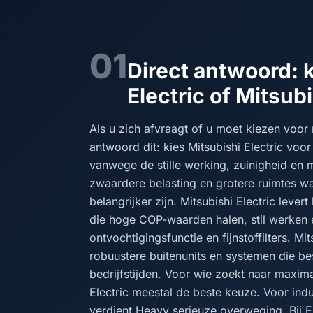
01
Direct antwoord: 
Electric of Mitsub
Als u zich afvraagt of u moet kiezen voor m
antwoord dit: kies Mitsubishi Electric vo
vanwege de stille werking, zuinigheid en 
zwaardere belasting en grotere ruimtes w
belangrijker zijn. Mitsubishi Electric le
die hoge COP-waarden halen, stil werken 
ontvochtigingsfunctie en fijnstoffilters. Mi
robuustere buitenunits en systemen die bes
bedrijfstijden. Voor wie zoekt naar maxim
Electric meestal de beste keuze. Voor indu
verdient Heavy serieuze overweging. Bij 