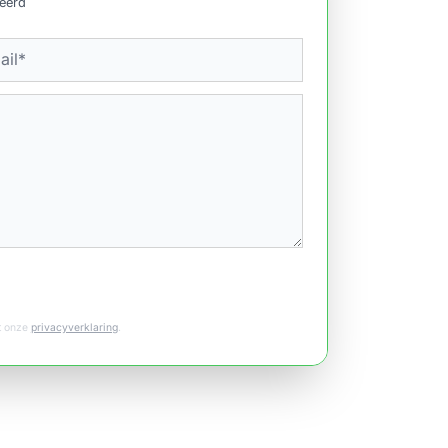
ceerd
et onze
privacyverklaring
.