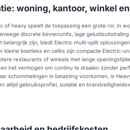
tie: woning, kantoor, winkel e
tric of heavy speelt de toepassing een grote rol. In
vanwege discrete binnenunits, lage geluidsuitstrali
it belangrijk zijn, biedt Electric multi-split oplossin
kleine boetieks en cafés zijn compacte Electric-unit
otere restaurants of winkels met lange openingstijd
 en het vermogen om continu te draaien zonder perf
waar schommelingen in belasting voorkomen, is Heav
 altijd gebruiksprofiel, isolatie en brandveiligheid
arheid en bedrijfskosten