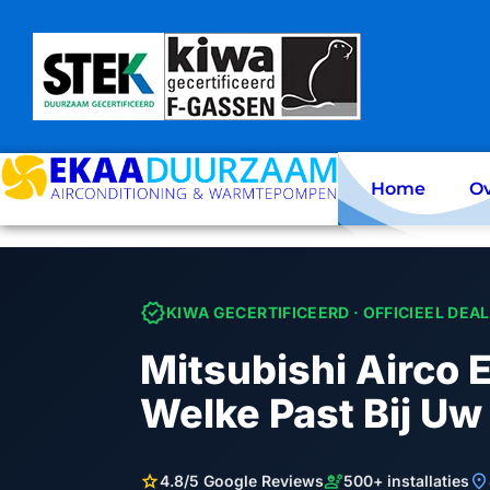
Skip
to
content
Home
Ov
verified
KIWA GECERTIFICEERD · OFFICIEEL DEA
Mitsubishi Airco E
Welke Past Bij Uw
star
engineering
location_on
4.8/5 Google Reviews
500+ installaties