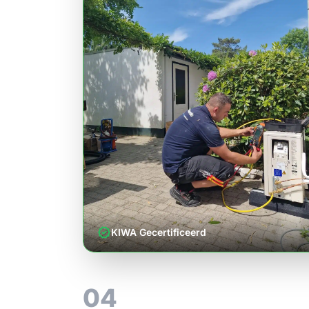
verified
KIWA Gecertificeerd
04