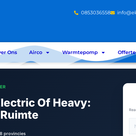
‪0853036558
info@e
er Ons
Airco
Warmtepomp
Offert
LER
lectric Of Heavy:
Rea
 Ruimte
8 provincies