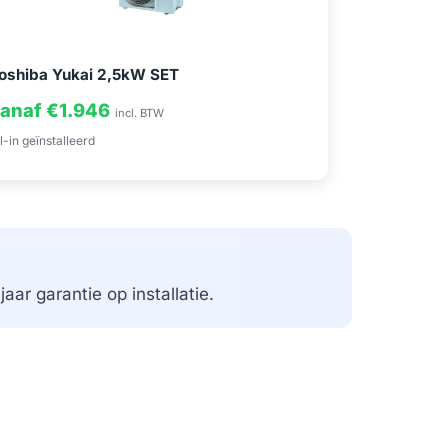
oshiba Yukai 2,5kW SET
anaf €1.946
incl. BTW
l-in geïnstalleerd
aar garantie op installatie.