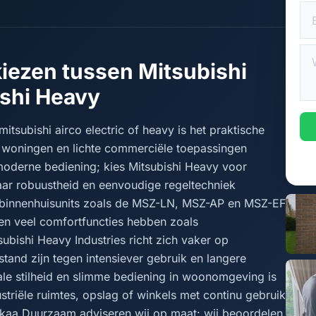
kiezen tussen Mitsubishi
ishi Heavy
itsubishi airco electric of heavy is het praktische
or woningen en lichte commerciële toepassingen
moderne bediening; kies Mitsubishi Heavy voor
aar robuustheid en eenvoudige regeltechniek
vert binnenhuisunits zoals de MSZ-LN, MSZ-AP en MSZ-EF
en veel comfortfuncties hebben zoals
tsubishi Heavy Industries richt zich vaker op
tand zijn tegen intensiever gebruik en langere
ale stilheid en slimme bediening in woonomgeving is
striële ruimtes, opslag of winkels met continu gebruik
Ekaa Duurzaam adviseren wij op maat: wij beoordelen