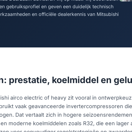
d en gebruiksprofiel en geven een duidelijk technisch
erkzaamheden en officiële dealerkennis van Mitsubishi
: prestatie, koelmiddel en gelu
ishi airco electric of heavy zit vooral in ontwerpke
gebruikt vaak geavanceerde invertercompressoren die
vermogen. Dat vertaalt zich in hogere seizoensrendem
unen moderne koelmiddelen zoals R32, die een lag
ezen voor eenvoudiger regelstrategieën en zwaarde