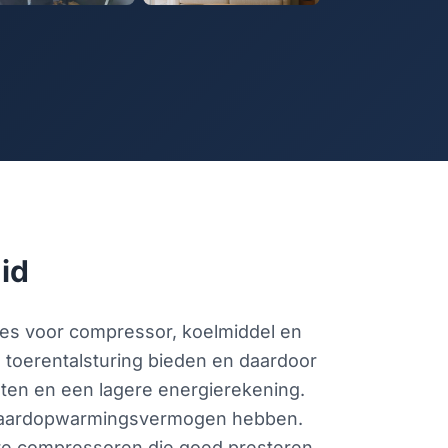
id
uzes voor compressor, koelmiddel en
 toerentalsturing bieden en daardoor
enten en een lagere energierekening.
er aardopwarmingsvermogen hebben.
re compressoren die goed presteren