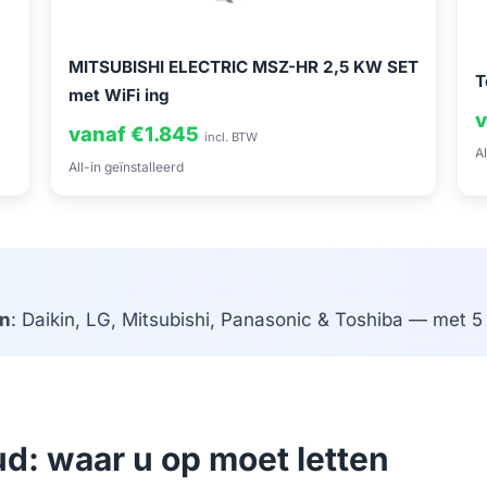
MITSUBISHI ELECTRIC MSZ-HR 2,5 KW SET
T
met WiFi ing
v
vanaf €1.845
incl. BTW
Al
All-in geïnstalleerd
n
: Daikin, LG, Mitsubishi, Panasonic & Toshiba — met 5 j
ud: waar u op moet letten