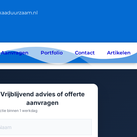
kaaduurzaam.nl
e Aanvragen
Portfolio
Contact
Artikelen
Vrijblijvend advies of offerte
aanvragen
ctie binnen 1 werkdag