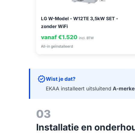
LG W-Model - W12TE 3,5kW SET -
zonder WiFi
vanaf €1.520
incl. BTW
All-in geïnstalleerd
verified
Wist je dat?
EKAA installeert uitsluitend
A-merke
03
Installatie en onderho