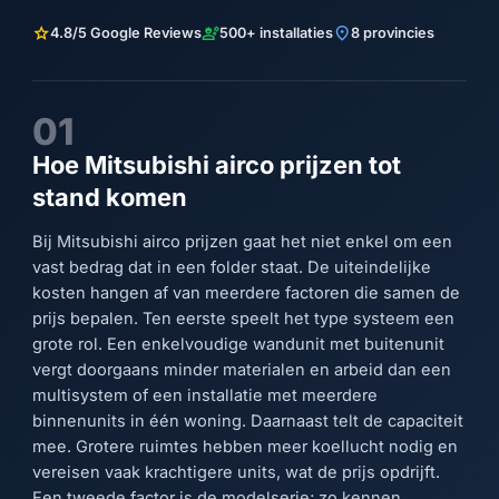
star
engineering
location_on
4.8/5 Google Reviews
500+ installaties
8 provincies
01
Hoe Mitsubishi airco prijzen tot
stand komen
Bij Mitsubishi airco prijzen gaat het niet enkel om een
vast bedrag dat in een folder staat. De uiteindelijke
kosten hangen af van meerdere factoren die samen de
prijs bepalen. Ten eerste speelt het type systeem een
grote rol. Een enkelvoudige wandunit met buitenunit
vergt doorgaans minder materialen en arbeid dan een
multisystem of een installatie met meerdere
binnenunits in één woning. Daarnaast telt de capaciteit
mee. Grotere ruimtes hebben meer koellucht nodig en
vereisen vaak krachtigere units, wat de prijs opdrijft.
Een tweede factor is de modelserie; zo kennen