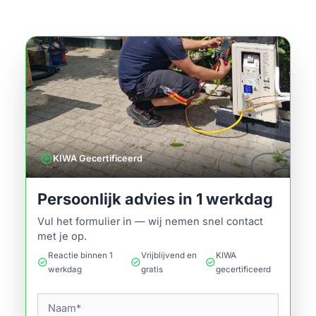
verified
KIWA Gecertificeerd
Persoonlijk advies in 1 werkdag
Vul het formulier in — wij nemen snel contact
met je op.
Reactie binnen 1
Vrijblijvend en
KIWA
check_circle
check_circle
check_circle
werkdag
gratis
gecertificeerd