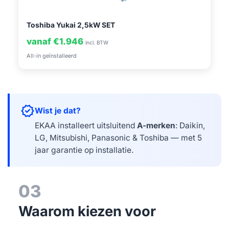
Toshiba Yukai 2,5kW SET
vanaf €1.946
incl. BTW
All-in geïnstalleerd
verified
Wist je dat?
EKAA installeert uitsluitend
A-merken
: Daikin,
LG, Mitsubishi, Panasonic & Toshiba — met 5
jaar garantie op installatie.
03
Waarom kiezen voor