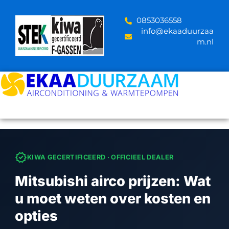
Skip
to
‪0853036558
content
info@ekaaduurzaa
m.nl
verified
KIWA GECERTIFICEERD · OFFICIEEL DEALER
Mitsubishi airco prijzen: Wat
u moet weten over kosten en
opties