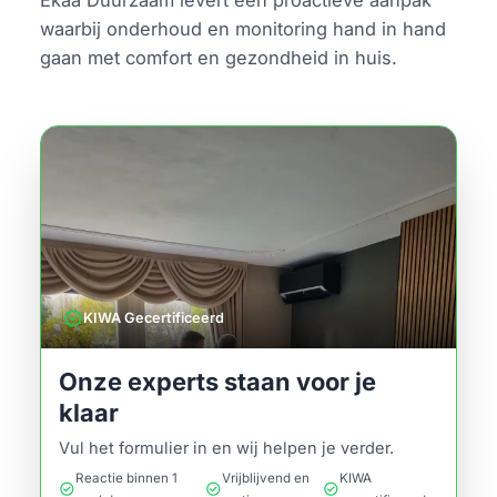
waarbij onderhoud en monitoring hand in hand
gaan met comfort en gezondheid in huis.
verified
KIWA Gecertificeerd
Onze experts staan voor je
klaar
Vul het formulier in en wij helpen je verder.
Reactie binnen 1
Vrijblijvend en
KIWA
check_circle
check_circle
check_circle