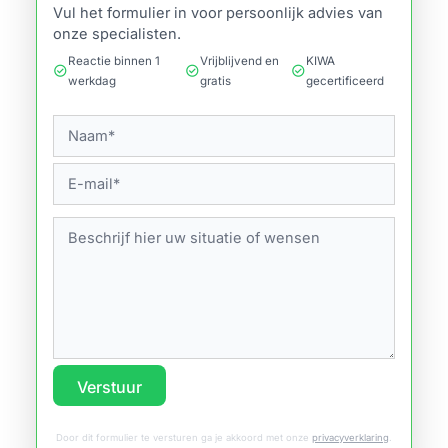
Vul het formulier in voor persoonlijk advies van
onze specialisten.
Reactie binnen 1
Vrijblijvend en
KIWA
check_circle
check_circle
check_circle
werkdag
gratis
gecertificeerd
Verstuur
Door dit formulier te versturen ga je akkoord met onze
privacyverklaring
.