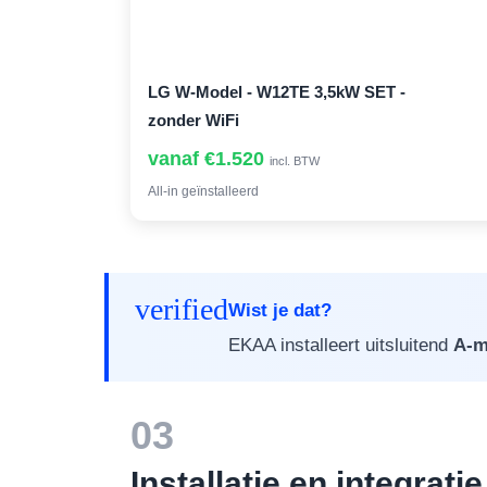
LG W-Model - W12TE 3,5kW SET -
zonder WiFi
vanaf €1.520
incl. BTW
All-in geïnstalleerd
verified
Wist je dat?
EKAA installeert uitsluitend
A-m
03
Installatie en integrati