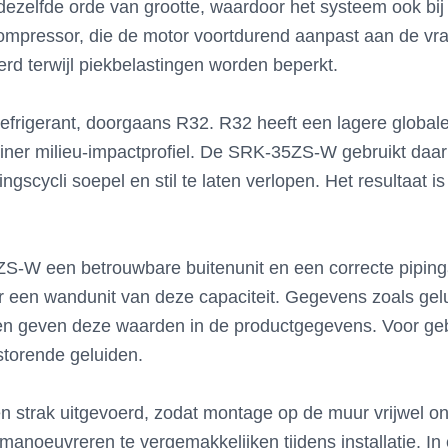
ezelfde orde van grootte, waardoor het systeem ook bij 
pressor, die de motor voortdurend aanpast aan de vraag
erd terwijl piekbelastingen worden beperkt.
 refrigerant, doorgaans R32. R32 heeft een lagere globa
leiner milieu-impactprofiel. De SRK-35ZS-W gebruikt da
scycli soepel en stil te laten verlopen. Het resultaat is
35ZS-W een betrouwbare buitenunit en een correcte piping
oor een wandunit van deze capaciteit. Gegevens zoals gel
nten geven deze waarden in de productgegevens. Voor gebr
torende geluiden.
n strak uitgevoerd, zodat montage op de muur vrijwel ono
noeuvreren te vergemakkelijken tijdens installatie. In el