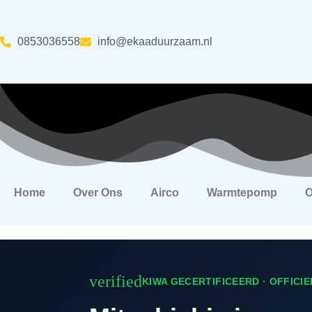
Skip
to
content
‪0853036558
info@ekaaduurzaam.nl
Home
Over Ons
Airco
Warmtepomp
O
verified
KIWA GECERTIFICEERD · OFFICI