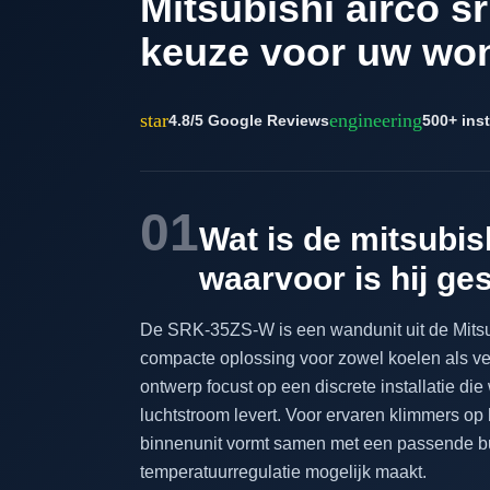
Mitsubishi airco sr
keuze voor uw wo
star
engineering
4.8/5 Google Reviews
500+ inst
01
Wat is de mitsubi
waarvoor is hij ge
De SRK-35ZS-W is een wandunit uit de Mitsub
compacte oplossing voor zowel koelen als ve
ontwerp focust op een discrete installatie di
luchtstroom levert. Voor ervaren klimmers op 
binnenunit vormt samen met een passende b
temperatuurregulatie mogelijk maakt.