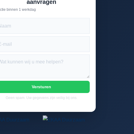
aanvragen
ctie binnen 1 werkdag
Versturen
Geen spam. Uw gegevens zijn veilig bij ons.