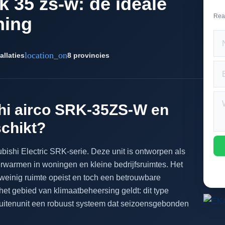
k 35 zs-w: de ideale
Rea
ning
location_on
allaties
8 provincies
shi airco SRK-35ZS-W en
schikt?
ishi Electric SRK-serie. Deze unit is ontworpen als
rwarmen in woningen en kleine bedrijfsruimtes. Het
e weinig ruimte opeist en toch een betrouwbare
het gebied van klimaatbeheersing geldt: dit type
uitenunit een robuust systeem dat seizoensgebonden