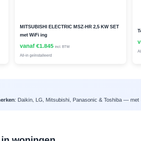
MITSUBISHI ELECTRIC MSZ-HR 2,5 KW SET
T
met WiFi ing
v
vanaf €1.845
incl. BTW
Al
All-in geïnstalleerd
erken
: Daikin, LG, Mitsubishi, Panasonic & Toshiba — met 5 
e in woningen