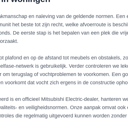
akmanschap en naleving van de geldende normen. Een er
unit het beste tot zijn recht, welke afvoerroute is besch
onds. De eerste stap is het bepalen van een plek die vri
oorzaakt.
d tot plafond en op de afstand tot meubels en obstakels,
kelfase-netwerk is gebruikelijk. Verder controleren we l
r om terugslag of vochtproblemen te voorkomen. Een g
n voorkomt dat vocht zich ergens in de constructie opho
is en officieel Mitsubishi Electric-dealer, hanteren we 
waliteits- en veiligheidsnormen. Onze aanpak omvat ook e
troles die regelmatig uitgevoerd kunnen worden zonder