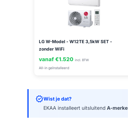
LG W-Model - W12TE 3,5kW SET -
zonder WiFi
vanaf €1.520
incl. BTW
All-in geïnstalleerd
verified
Wist je dat?
EKAA installeert uitsluitend
A-merke