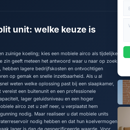
lit unit: welke keuze is
en zuinige koeling; kies een mobiele airco als tijdelijke
ste zin geeft meteen het antwoord waar u naar op zoek
r, hebben lagere bedrijfskosten en ontvochtigen
coren op gemak en snelle inzetbaarheid. Als u al
snel weten welke oplossing past bij een slaapkamer,
 vereist een buitenunit en een professionele
capaciteit, lager geluidsniveau en een hoger
biele airco zet u zelf neer, u verplaatst hem
rgunning nodig. Maar realiseer u dat mobiele units
waterreservoir nodig hebben en dat hun koelvermogen
k vaak lager is dan de gespecificeerde waarde. Voor