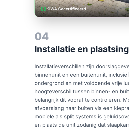
verified
KIWA Gecertificeerd
04
Installatie en plaatsin
Installatieverschillen zijn doorslagge
binnenunit en een buitenunit, inclusi
ondergrond en met voldoende vrije luc
hoogteverschil tussen binnen- en buite
belangrijk dit vooraf te controleren. M
afvoerslang naar buiten via een kiepr
mobiele als split systems is geluidsov
en plaats de unit zodanig dat slaapka