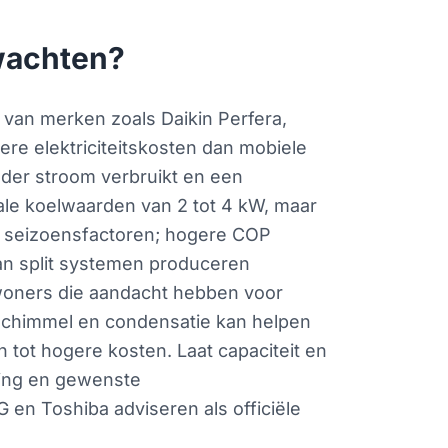
rwachten?
ts van merken zoals Daikin Perfera,
re elektriciteitskosten dan mobiele
inder stroom verbruikt en een
le koelwaarden van 2 tot 4 kW, maar
 en seizoensfactoren; hogere COP
van split systemen produceren
woners die aandacht hebben voor
at schimmel en condensatie kan helpen
 tot hogere kosten. Laat capaciteit en
ting en gewenste
 en Toshiba adviseren als officiële