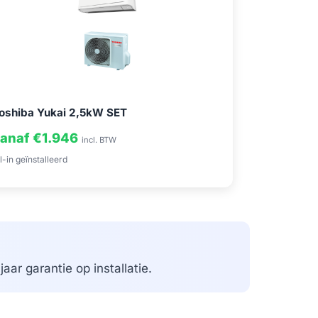
oshiba Yukai 2,5kW SET
anaf €1.946
incl. BTW
l-in geïnstalleerd
aar garantie op installatie.