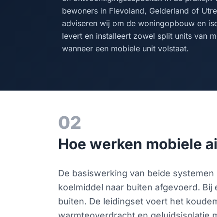
bewoners in Flevoland, Gelderland of Utr
adviseren wij om de woningopbouw en iso
levert en installeert zowel split units van
wanneer een mobiele unit volstaat.
02
Hoe werken mobiele air
De basiswerking van beide systemen b
koelmiddel naar buiten afgevoerd. Bij
buiten. De leidingset voert het koude
warmteoverdracht en geluidsisolatie m