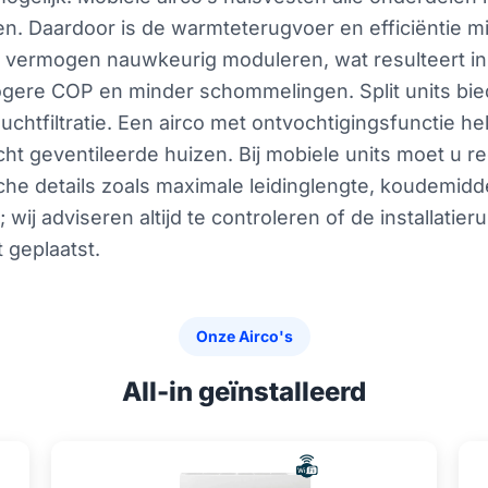
en. Daardoor is de warmteterugvoer en efficiëntie mi
 vermogen nauwkeurig moduleren, wat resulteert in
ogere COP en minder schommelingen. Split units bi
luchtfiltratie. Een airco met ontvochtigingsfunctie
echt geventileerde huizen. Bij mobiele units moet u r
che details zoals maximale leidinglengte, koudemidd
; wij adviseren altijd te controleren of de installatie
t geplaatst.
Onze Airco's
All-in geïnstalleerd