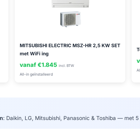
MITSUBISHI ELECTRIC MSZ-HR 2,5 KW SET
T
met WiFi ing
v
vanaf €1.845
incl. BTW
Al
All-in geïnstalleerd
n
: Daikin, LG, Mitsubishi, Panasonic & Toshiba — met 5 j