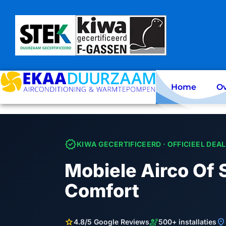
Skip
to
content
Home
Ov
verified
KIWA GECERTIFICEERD · OFFICIEEL DEA
Mobiele Airco Of S
Comfort
star
engineering
location_on
4.8/5 Google Reviews
500+ installaties