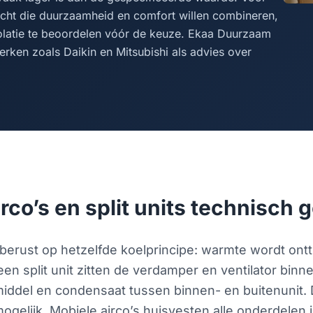
echt die duurzaamheid en comfort willen combineren,
latie te beoordelen vóór de keuze. Ekaa Duurzaam
 merken zoals Daikin en Mitsubishi als advies over
co’s en split units technisch 
erust op hetzelfde koelprincipe: warmte wordt ontt
 een split unit zitten de verdamper en ventilator b
middel en condensaat tussen binnen- en buitenunit. 
ogelijk. Mobiele airco’s huisvesten alle onderdelen