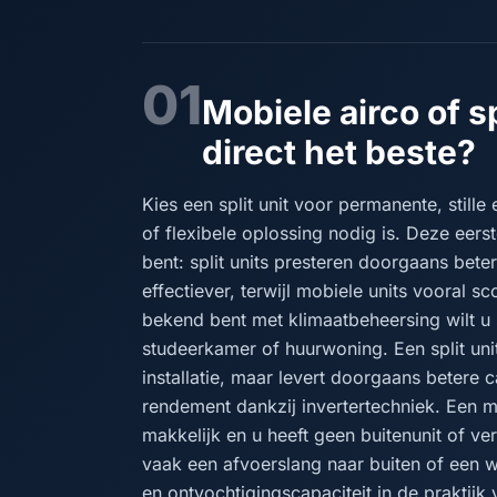
01
Mobiele airco of sp
direct het beste?
Kies een split unit voor permanente, stille 
of flexibele oplossing nodig is. Deze eer
bent: split units presteren doorgaans bete
effectiever, terwijl mobiele units vooral s
bekend bent met klimaatbeheersing wilt u 
studeerkamer of huurwoning. Een split unit
installatie, maar levert doorgaans betere 
rendement dankzij invertertechniek. Een mo
makkelijk en u heeft geen buitenunit of ve
vaak een afvoerslang naar buiten of een 
en ontvochtigingscapaciteit in de praktij