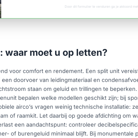
Door dit formulier te versturen ga je akkoord m
g: waar moet u op letten?
vend voor comfort en rendement. Een split unit verei
ef een doorvoer van leidingmateriaal en condensafvo
htstroom staan om geluid en trillingen te beperken.
nunit bepalen welke modellen geschikt zijn; bij spor
obiele airco’s vragen weinig technische installatie: ze
aam of raamkit. Let daarbij op goede afdichting om 
erlast een aandachtspunt: controleer decibelspecific
mer- of burengeluid minimaal blijft. Bij monumenta