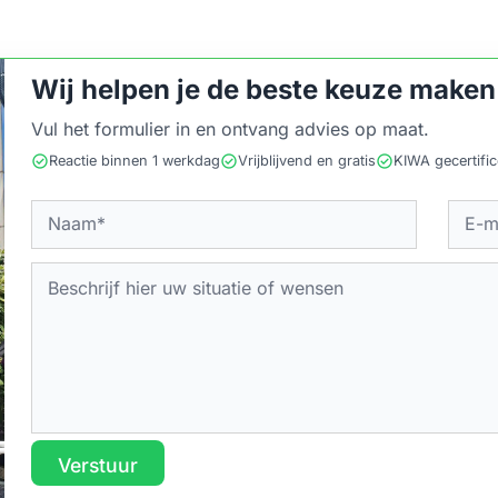
Wij helpen je de beste keuze maken
Vul het formulier in en ontvang advies op maat.
check_circle
check_circle
check_circle
Reactie binnen 1 werkdag
Vrijblijvend en gratis
KIWA gecertifi
Verstuur