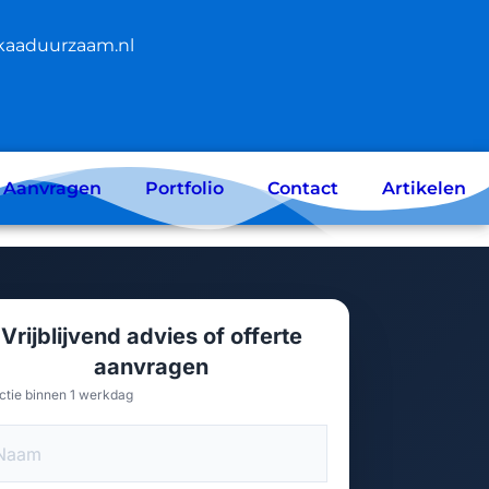
kaaduurzaam.nl
e Aanvragen
Portfolio
Contact
Artikelen
Vrijblijvend advies of offerte
aanvragen
ctie binnen 1 werkdag