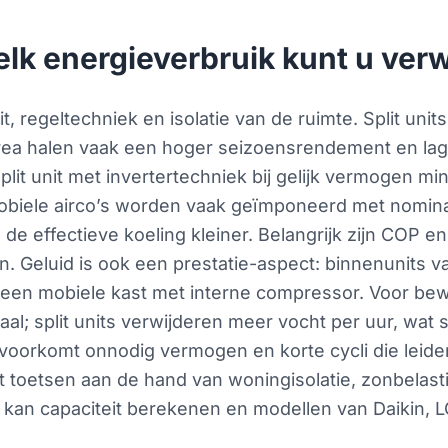
elk energieverbruik kunt u ve
t, regeltechniek en isolatie van de ruimte. Split uni
ea halen vaak een hoger seizoensrendement en lage
 split unit met invertertechniek bij gelijk vermogen m
obiele airco’s worden vaak geïmponeerd met nomina
s de effectieve koeling kleiner. Belangrijk zijn COP
n. Geluid is ook een prestatie-aspect: binnenunits 
 een mobiele kast met interne compressor. Voor be
iaal; split units verwijderen meer vocht per uur, w
oorkomt onnodig vermogen en korte cycli die leiden
 toetsen aan de hand van woningisolatie, zonbelas
kan capaciteit berekenen en modellen van Daikin, LG