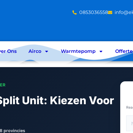
‪0853036558
info@e
er Ons
Airco
Warmtepomp
Offert
LER
plit Unit: Kiezen Voor
Rea
8 provincies