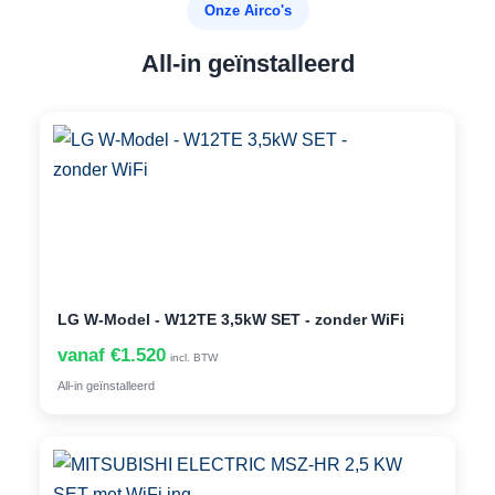
Onze Airco's
All-in geïnstalleerd
LG W-Model - W12TE 3,5kW SET - zonder WiFi
vanaf €1.520
incl. BTW
All-in geïnstalleerd