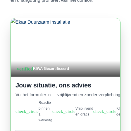
verified
KIWA Gecertificeerd
Jouw situatie, ons advies
Vul het formulier in — vrijblijvend en zonder verplichtingen.
Reactie
binnen
Vrijblijvend
KIWA
check_circle
check_circle
check_circle
1
en gratis
gecertifi
werkdag