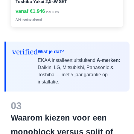
Toshiba Yukai 2,5kW SET
vanaf €1.946
incl. BTW
All-in geïnstalleerd
verified
Wist je dat?
EKAA installeert uitsluitend
A-merken
:
Daikin, LG, Mitsubishi, Panasonic &
Toshiba — met 5 jaar garantie op
installatie.
03
Waarom kiezen voor een
monoblock versus split of