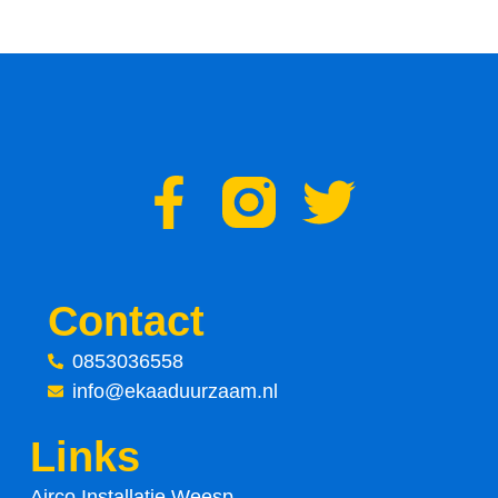
F
T
a
w
c
i
Contact
e
t
0853036558
info@ekaaduurzaam.nl
b
t
Links
o
e
Airco Installatie Weesp