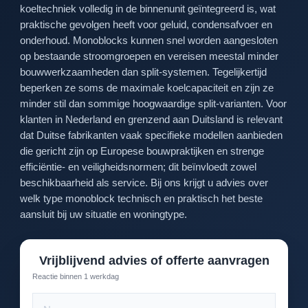
koeltechniek volledig in de binnenunit geïntegreerd is, wat
praktische gevolgen heeft voor geluid, condensafvoer en
onderhoud. Monoblocks kunnen snel worden aangesloten
op bestaande stroomgroepen en vereisen meestal minder
bouwwerkzaamheden dan split-systemen. Tegelijkertijd
beperken ze soms de maximale koelcapaciteit en zijn ze
minder stil dan sommige hoogwaardige split-varianten. Voor
klanten in Nederland en grenzend aan Duitsland is relevant
dat Duitse fabrikanten vaak specifieke modellen aanbieden
die gericht zijn op Europese bouwpraktijken en strenge
efficiëntie- en veiligheidsnormen; dit beïnvloedt zowel
beschikbaarheid als service. Bij ons krijgt u advies over
welk type monoblock technisch en praktisch het beste
aansluit bij uw situatie en woningtype.
Vrijblijvend advies of offerte aanvragen
Reactie binnen 1 werkdag