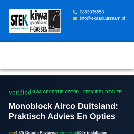
Skip
to
‪0853036558
content
info@ekaaduurzaam.nl
verified
KIWA GECERTIFICEERD · OFFICIEEL DEALER
Monoblock Airco Duitsland:
Praktisch Advies En Opties
star
engineering
4.8/5 Google Reviews
500+ installaties