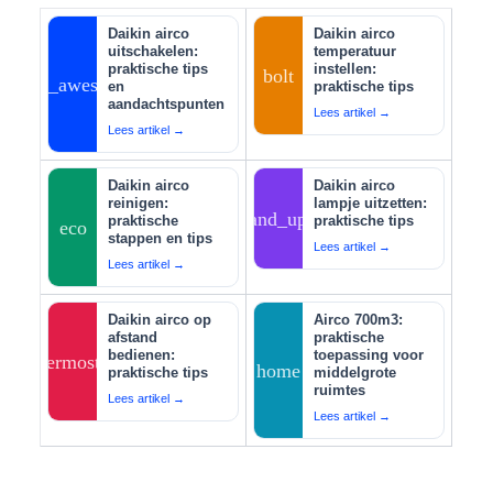
Daikin airco
Daikin airco
uitschakelen:
temperatuur
praktische tips
instellen:
bolt
auto_awesome
en
praktische tips
aandachtspunten
Lees artikel →
Lees artikel →
Daikin airco
Daikin airco
reinigen:
lampje uitzetten:
tips_and_updates
praktische
praktische tips
eco
stappen en tips
Lees artikel →
Lees artikel →
Daikin airco op
Airco 700m3:
afstand
praktische
bedienen:
toepassing voor
thermostat
home
praktische tips
middelgrote
ruimtes
Lees artikel →
Lees artikel →