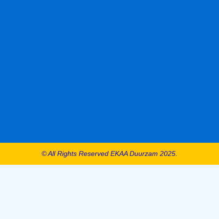
© All Rights Reserved EKAA Duurzam 2025.