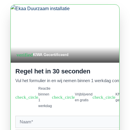
verified
KIWA Gecertificeerd
Regel het in 30 seconden
Vul het formulier in en wij nemen binnen 1 werkdag contact o
Reactie
binnen
Vrijblijvend
KIWA
check_circle
check_circle
check_circle
1
en gratis
gecertifi
werkdag