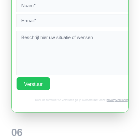
Verstuur
Door dit formulier te versturen ga je akkoord met onze
privacyverklaring
.
06