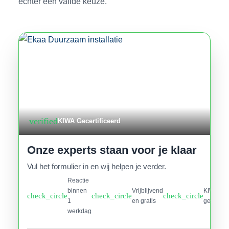
echter een valide keuze.
verified
KIWA Gecertificeerd
Onze experts staan voor je klaar
Vul het formulier in en wij helpen je verder.
Reactie
binnen
Vrijblijvend
KIWA
check_circle
check_circle
check_circle
1
en gratis
gecertifi
werkdag