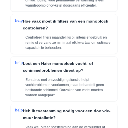
ontvochtiging. Voor permanente verwarming is een
warmtepomp of cv-ketel doorgaans efficiënter.
help
Hoe vaak moet ik filters van een monoblock
controleren?
Controleer filters maandelijks bij intensief gebruik en
reinig of vervang ze minimaal elk kwartaal om optimale
capaciteit te behouden.
help
Lost een Haier monoblock vocht- of
schimmelproblemen direct op?
Een airco met ontvochtigingsfunctie helpt
vochtproblemen voorkomen, maar behandelt geen
bestaande schimmel. Oorzaken van vocht moeten
worden aangepakt.
help
Heb ik toestemming nodig voor een door-de-
muur installatie?
Vaak wel. Vraag toestemming aan de verhuurder of