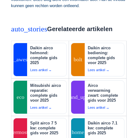
kunnen geen rechten worden ontleend.
auto_stories
Gerelateerde artikelen
Daikin airco
Daikin airco
helmond:
bediening:
complete gids
complete gids
auto_awesome
bolt
2025
voor 2025
Lees artikel →
Lees artikel →
Mitsubishi airco
Airco
reparatie:
verwarming
complete gids
zwart: complete
eco
tips_and_updates
voor 2025
gids voor 2025
Lees artikel →
Lees artikel →
Split airco 7 5
Daikin airco 7.1
kw: complete
kw: complete
thermostat
home
gids voor 2025
gids 2025