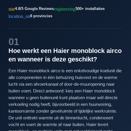
star
engineering
4.8/5 Google Reviews
500+ installaties
location_on
8 provincies
01
Hoe werkt een Haier monoblock airco
en wanneer is deze geschikt?
Een Haier monoblock airco is een enkelvoudige koelunit die
alle componenten in één behuizing huisvest en de warme
lucht via een afvoerkanaal of door-de-muuropening naar
buiten voert. Direct antwoord: kies een Haier monoblock
wanneer u geen buitenunit kunt plaatsen maar wél directe
verkoeling nodig heeft, bijvoorbeeld in een huurwoning,
kantoorruimte zonder gevelruimte of tijdelijke werkruimte.
De unit onttrekt warmte uit de binnenlucht, condenseert
vocht en voert de warmte af naar buiten. Haier levert