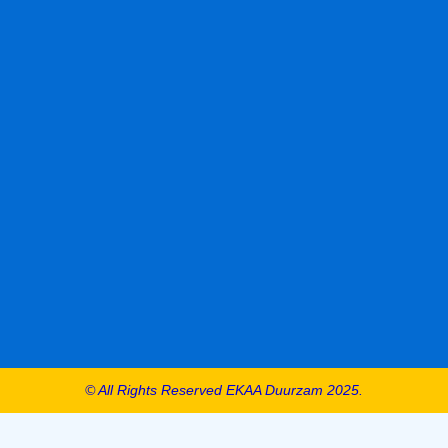
© All Rights Reserved EKAA Duurzam 2025.