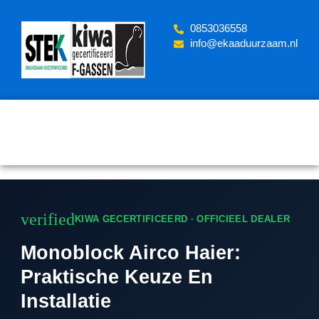
Skip
to
‪0853036558
content
info@ekaaduurzaam.nl
verified
KIWA GECERTIFICEERD · OFFICIEEL DEALER
Monoblock Airco Haier:
Praktische Keuze En
Installatie