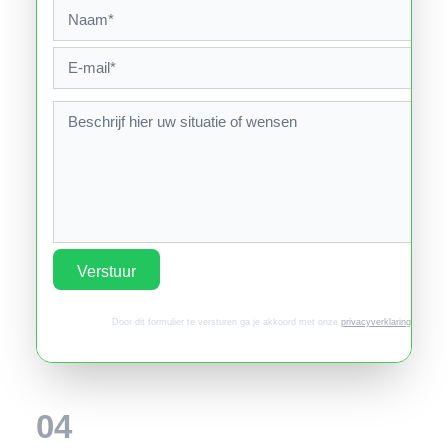
Verstuur
Door dit formulier te versturen ga je akkoord met onze
privacyverklaring
.
04