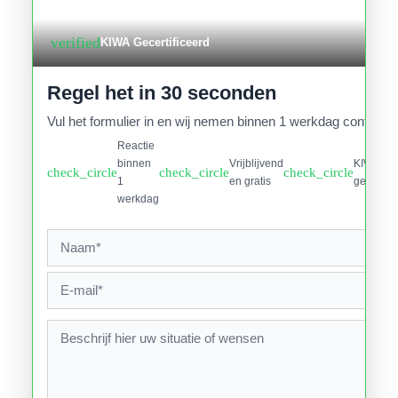
verified
KIWA Gecertificeerd
Regel het in 30 seconden
Vul het formulier in en wij nemen binnen 1 werkdag contact o
Reactie
binnen
Vrijblijvend
KIWA
check_circle
check_circle
check_circle
1
en gratis
gecertifi
werkdag