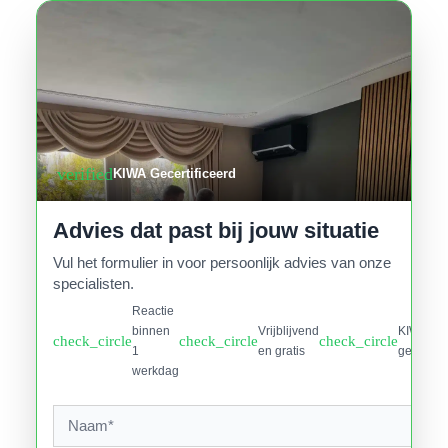
verified
KIWA Gecertificeerd
Advies dat past bij jouw situatie
Vul het formulier in voor persoonlijk advies van onze
specialisten.
Reactie
binnen
Vrijblijvend
KIWA
check_circle
check_circle
check_circle
1
en gratis
gecertifi
werkdag