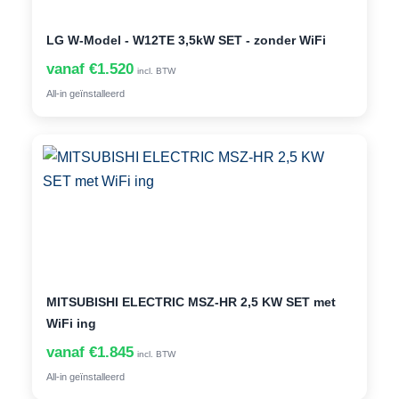
LG W-Model - W12TE 3,5kW SET - zonder WiFi
vanaf €1.520
incl. BTW
All-in geïnstalleerd
MITSUBISHI ELECTRIC MSZ-HR 2,5 KW SET met
WiFi ing
vanaf €1.845
incl. BTW
All-in geïnstalleerd