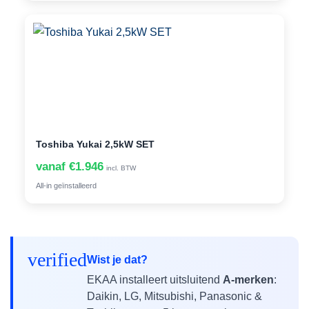
Toshiba Yukai 2,5kW SET
vanaf €1.946
incl. BTW
All-in geïnstalleerd
verified
Wist je dat?
EKAA installeert uitsluitend
A-merken
:
Daikin, LG, Mitsubishi, Panasonic &