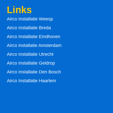
b
t
Links
o
e
Airco Installatie Weesp
o
r
Airco Installatie Breda
k
Airco Installatie Eindhoven
-
Airco installatie Amsterdam
Airco Installatie Utrecht
f
Airco Installatie Geldrop
Airco Installatie Den Bosch
Airco Installatie Haarlem