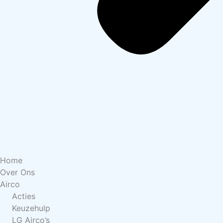
Home
Over Ons
Airco
Acties
Keuzehulp
LG Airco’s