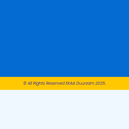
© All Rights Reserved EKAA Duurzam 2025.