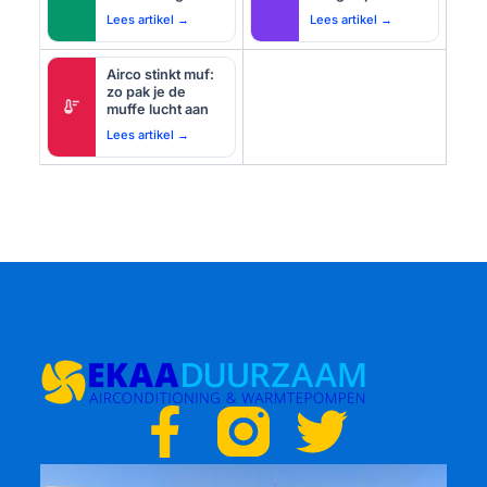
Lees artikel →
Lees artikel →
Airco stinkt muf:
zo pak je de
thermostat
muffe lucht aan
Lees artikel →
F
T
a
w