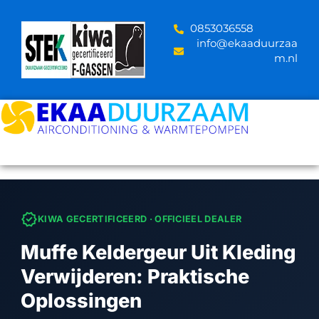
Skip
to
‪0853036558
content
info@ekaaduurzaa
m.nl
verified
KIWA GECERTIFICEERD · OFFICIEEL DEALER
Muffe Keldergeur Uit Kleding
Verwijderen: Praktische
Oplossingen