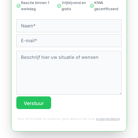
Reactie binnen 1
Vrijblijvend en
KIWA
check_circle
check_circle
check_circle
werkdag
gratis
gecertificeerd
Verstuur
Door dit formulier te versturen ga je akkoord met onze
privacyverklaring
.