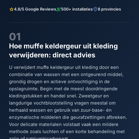
star
engineering
location_on
4.8/5 Google Reviews
500+ installaties
8 provincies
01
Hoe muffe keldergeur uit kleding
verwijderen: direct advies
U verwijdert muffe keldergeur uit kleding door een
combinatie van wassen met een ontgeurend middel,
grondig drogen en actieve ontvochtiging in de
opslagruimte. Begin met de meest doordringende
kledingstukken en handel snel. Zweetgeur en
langdurige vochtblootstelling vragen meestal om
herhaald wassen en gebruik van zuur-base- én
enzymatische middelen die geurafzettingen afbreken.
Voor delicate materialen volstaat vaak een mildere
methode zoals luchten of een korte behandeling met
azijn of natriumbicarbonaat.