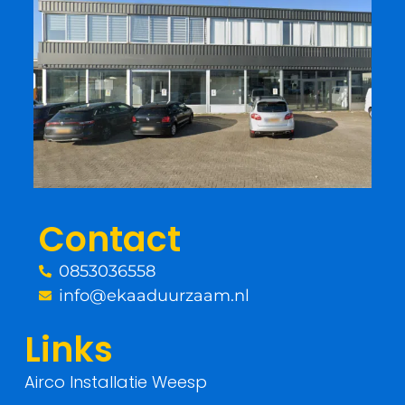
c
i
e
t
b
t
o
e
o
r
Contact
k
0853036558
-
info@ekaaduurzaam.nl
f
Links
Airco Installatie Weesp