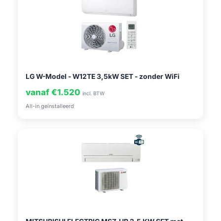
LG W-Model - W12TE 3,5kW SET - zonder WiFi
vanaf €1.520
incl. BTW
All-in geïnstalleerd