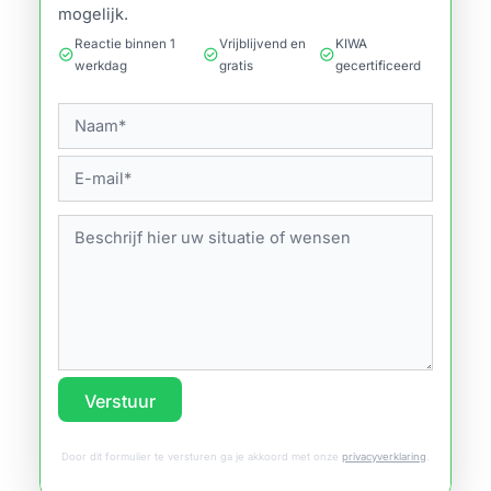
mogelijk.
Reactie binnen 1
Vrijblijvend en
KIWA
check_circle
check_circle
check_circle
werkdag
gratis
gecertificeerd
Verstuur
Door dit formulier te versturen ga je akkoord met onze
privacyverklaring
.