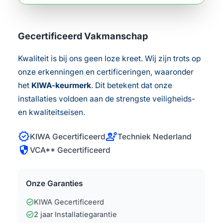
Gecertificeerd Vakmanschap
Kwaliteit is bij ons geen loze kreet. Wij zijn trots op
onze erkenningen en certificeringen, waaronder
het
KIWA-keurmerk
. Dit betekent dat onze
installaties voldoen aan de strengste veiligheids-
en kwaliteitseisen.
verified
engineering
KIWA Gecertificeerd
Techniek Nederland
security
VCA** Gecertificeerd
Onze Garanties
check_circle
KIWA Gecertificeerd
check_circle
2 jaar Installatiegarantie