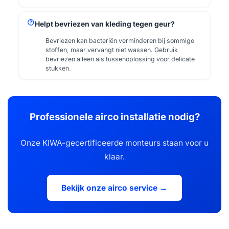
help
Helpt bevriezen van kleding tegen geur?
Bevriezen kan bacteriën verminderen bij sommige
stoffen, maar vervangt niet wassen. Gebruik
bevriezen alleen als tussenoplossing voor delicate
stukken.
Professionele airco installatie nodig?
Onze KIWA-gecertificeerde monteurs staan voor u
klaar.
Bekijk onze airco service →