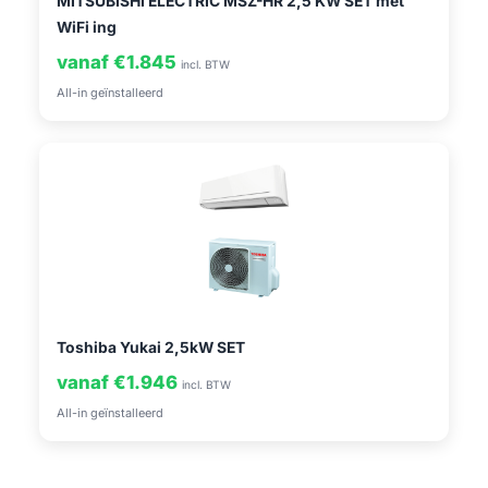
MITSUBISHI ELECTRIC MSZ-HR 2,5 KW SET met
WiFi ing
vanaf €1.845
incl. BTW
All-in geïnstalleerd
Toshiba Yukai 2,5kW SET
vanaf €1.946
incl. BTW
All-in geïnstalleerd