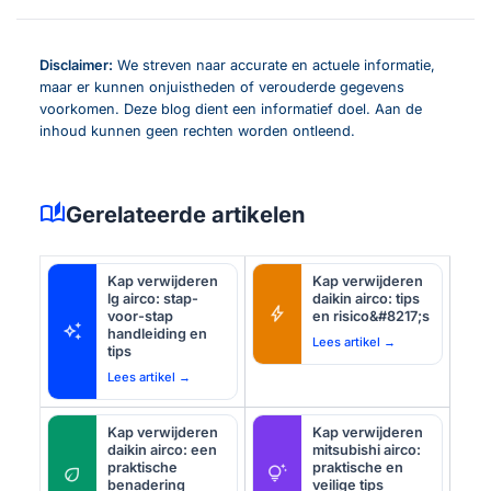
Disclaimer:
We streven naar accurate en actuele informatie,
maar er kunnen onjuistheden of verouderde gegevens
voorkomen. Deze blog dient een informatief doel. Aan de
inhoud kunnen geen rechten worden ontleend.
auto_stories
Gerelateerde artikelen
Kap verwijderen
Kap verwijderen
lg airco: stap-
daikin airco: tips
bolt
voor-stap
en risico&#8217;s
auto_awesome
handleiding en
Lees artikel →
tips
Lees artikel →
Kap verwijderen
Kap verwijderen
daikin airco: een
mitsubishi airco:
praktische
praktische en
eco
tips_and_updates
benadering
veilige tips