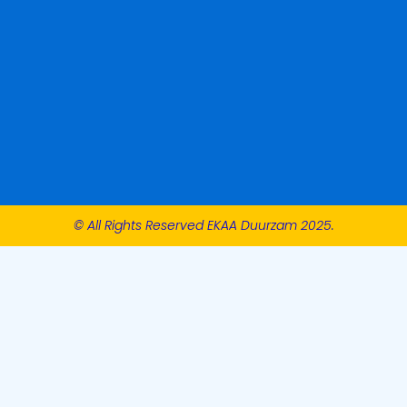
© All Rights Reserved EKAA Duurzam 2025.