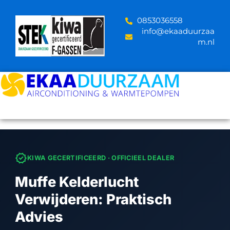
Skip
to
‪0853036558
content
info@ekaaduurzaa
m.nl
verified
KIWA GECERTIFICEERD · OFFICIEEL DEALER
Muffe Kelderlucht
Verwijderen: Praktisch
Advies