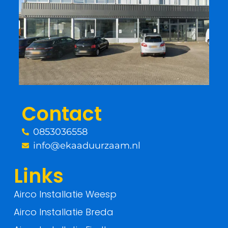
c
i
e
t
b
t
o
e
o
r
Contact
k
0853036558
-
info@ekaaduurzaam.nl
f
Links
Airco Installatie Weesp
Airco Installatie Breda