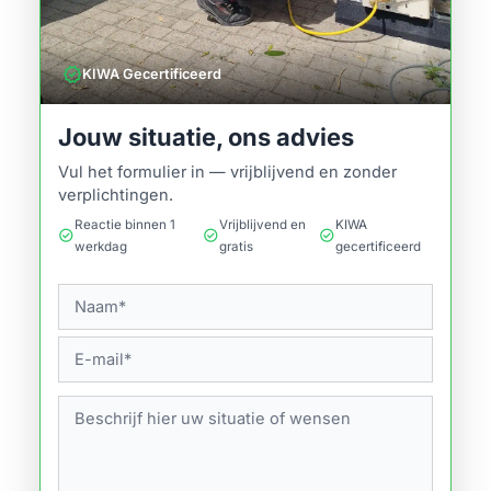
verified
KIWA Gecertificeerd
Jouw situatie, ons advies
Vul het formulier in — vrijblijvend en zonder
verplichtingen.
Reactie binnen 1
Vrijblijvend en
KIWA
check_circle
check_circle
check_circle
werkdag
gratis
gecertificeerd