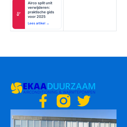
Airco split unit
verwijderen:
praktische gids
thermostat
voor 2025
Lees artikel →
F
T
a
w