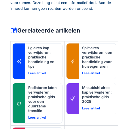
voorkomen. Deze blog dient een informatief doel. Aan de
inhoud kunnen geen rechten worden ontleend.
auto_stories
Gerelateerde artikelen
Lg airco kap
Split airco
verwijderen:
verwijderen: een
praktische
praktische
auto_awesome
bolt
handleiding en
handleiding voor
tips
huiseigenaren
Lees artikel →
Lees artikel →
Radiatoren laten
Mitsubishi airco
verwijderen:
kap verwijderen:
praktische gids
praktische gids
tips_and_updates
voor een
2025
eco
duurzame
Lees artikel →
transitie
Lees artikel →