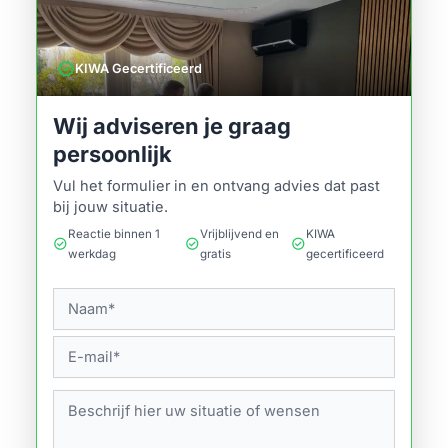
verified
KIWA Gecertificeerd
Wij adviseren je graag
persoonlijk
Vul het formulier in en ontvang advies dat past
bij jouw situatie.
Reactie binnen 1
Vrijblijvend en
KIWA
check_circle
check_circle
check_circle
werkdag
gratis
gecertificeerd