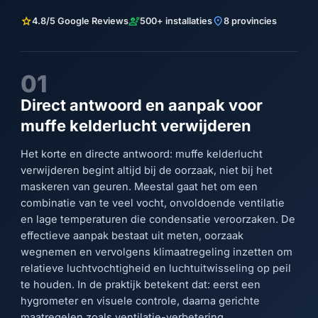
star
engineering
location_on
4.8/5 Google Reviews
500+ installaties
8 provincies
01
Direct antwoord en aanpak voor
muffe kelderlucht verwijderen
Het korte en directe antwoord: muffe kelderlucht
verwijderen begint altijd bij de oorzaak, niet bij het
maskeren van geuren. Meestal gaat het om een
combinatie van te veel vocht, onvoldoende ventilatie
en lage temperaturen die condensatie veroorzaken. De
effectieve aanpak bestaat uit meten, oorzaak
wegnemen en vervolgens klimaatregeling inzetten om
relatieve luchtvochtigheid en luchtuitwisseling op peil
te houden. In de praktijk betekent dat: eerst een
hygrometer en visuele controle, daarna gerichte
maatregelen zoals ventilatie-verbetering,