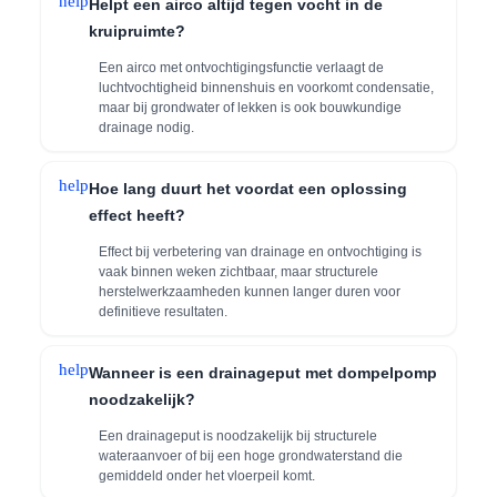
help
Helpt een airco altijd tegen vocht in de
kruipruimte?
Een airco met ontvochtigingsfunctie verlaagt de
luchtvochtigheid binnenshuis en voorkomt condensatie,
maar bij grondwater of lekken is ook bouwkundige
drainage nodig.
help
Hoe lang duurt het voordat een oplossing
effect heeft?
Effect bij verbetering van drainage en ontvochtiging is
vaak binnen weken zichtbaar, maar structurele
herstelwerkzaamheden kunnen langer duren voor
definitieve resultaten.
help
Wanneer is een drainageput met dompelpomp
noodzakelijk?
Een drainageput is noodzakelijk bij structurele
wateraanvoer of bij een hoge grondwaterstand die
gemiddeld onder het vloerpeil komt.