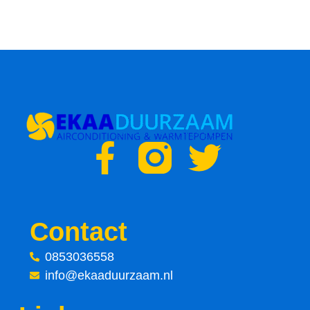
F
T
a
w
c
i
Contact
e
t
0853036558
info@ekaaduurzaam.nl
b
t