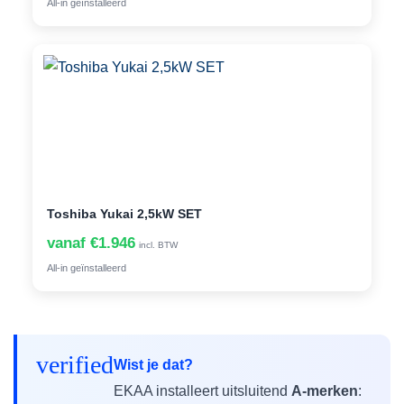
All-in geïnstalleerd
Toshiba Yukai 2,5kW SET
vanaf €1.946
incl. BTW
All-in geïnstalleerd
verified
Wist je dat?
EKAA installeert uitsluitend
A-merken
: