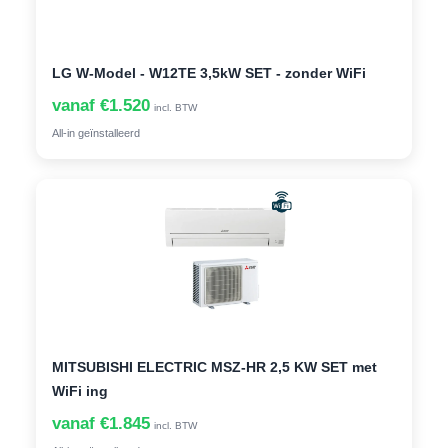
LG W-Model - W12TE 3,5kW SET - zonder WiFi
vanaf €1.520
incl. BTW
All-in geïnstalleerd
MITSUBISHI ELECTRIC MSZ-HR 2,5 KW SET met
WiFi ing
vanaf €1.845
incl. BTW