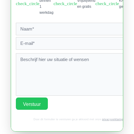
binnen
Vrijblijvend
KIWA
check_circle
check_circle
check_circle
1
en gratis
gecertifi
werkdag
Verstuur
Door dit formulier te versturen ga je akkoord met onze
privacyverklaring
.