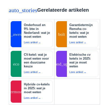
auto_stories
Gerelateerde artikelen
Onderhoud en
Garantietermijn
9% btw in
Remeha cv-
Nederland: wat je
ketels: wat je
auto_awesome
bolt
moet weten
moet weten
Lees artikel →
Lees artikel →
CV-ketel: wat je
Elektrische cv
moet weten voor
ketels in 2025:
een duurzame
wat je moet
eco
tips_and_updates
keuze
weten
Lees artikel →
Lees artikel →
Hybride cv-ketels
in 2025: wat je
thermostat
moet weten
Lees artikel →