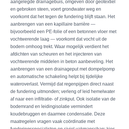
aangelegde drainagebuis, omgeven door geotextiel
en gebroken steen, voert grondwater weg en
voorkomt dat het tegen de fundering blijft staan. Het
aanbrengen van een kapillaire barrière —
bijvoorbeeld een PE-folie of een betonnen vloer met
vochtwerende laag — voorkomt dat vocht uit de
bodem omhoog trekt. Waar mogelijk verdient het
afdichten van scheuren en het injecteren van
vochtwerende middelen in beton aanbeveling. Het
aanbrengen van een drainageput met dompelpomp
en automatische schakeling helpt bij tijdelijke
wateroverlast. Vermijd dat regenpijpen direct naast
de fundering uitmonden; verleng of leid hemelwater
af naar een infiltratie- of zinkput. Ook isolatie van de
bodemrand en leidingisolatie vermindert
koudebruggen en daarmee condensatie. Deze
maatregelen vragen vaak coördinatie met
funderingsspecialisten en civiel vakmanschap; kies