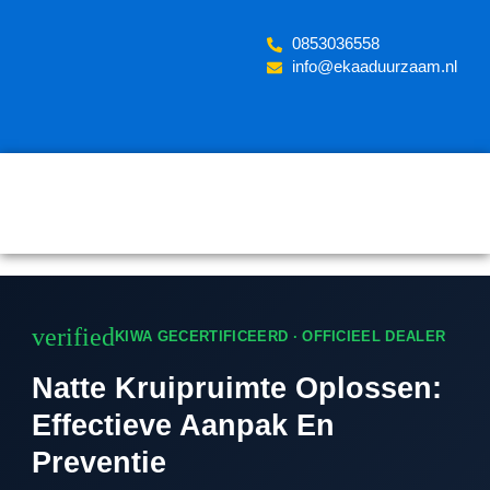
Skip
to
‪0853036558
content
info@ekaaduurzaam.nl
verified
KIWA GECERTIFICEERD · OFFICIEEL DEALER
Natte Kruipruimte Oplossen:
Effectieve Aanpak En
Preventie