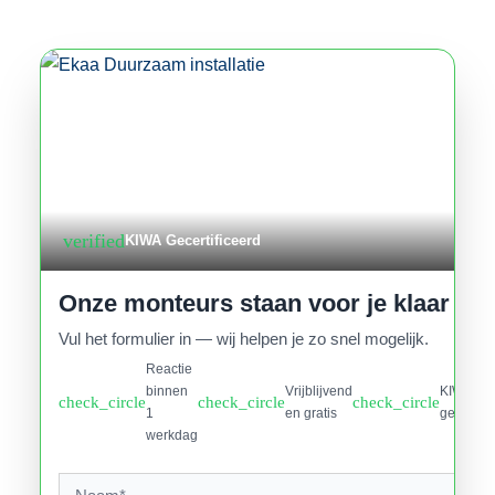
verified
KIWA Gecertificeerd
Onze monteurs staan voor je klaar
Vul het formulier in — wij helpen je zo snel mogelijk.
Reactie
binnen
Vrijblijvend
KIWA
check_circle
check_circle
check_circle
1
en gratis
gecertifi
werkdag