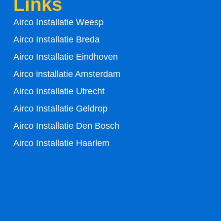
Links
o
e
Airco Installatie Weesp
o
r
Airco Installatie Breda
k
Airco Installatie Eindhoven
-
Airco installatie Amsterdam
Airco Installatie Utrecht
f
Airco Installatie Geldrop
Airco Installatie Den Bosch
Airco Installatie Haarlem