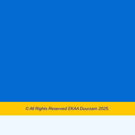
© All Rights Reserved EKAA Duurzam 2025.