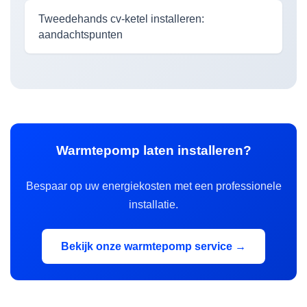
Tweedehands cv-ketel installeren:
aandachtspunten
Warmtepomp laten installeren?
Bespaar op uw energiekosten met een professionele
installatie.
Bekijk onze warmtepomp service →