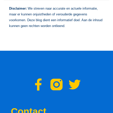
Disclaimer:
We streven naar accurate en actuele informatie,
maar er kunnen onjuistheden of verouderde gegevens
voorkomen. Deze blog dient een informatief doel. Aan de inhoud
kunnen geen rechten worden ontleend.
F
T
a
w
c
i
Contact