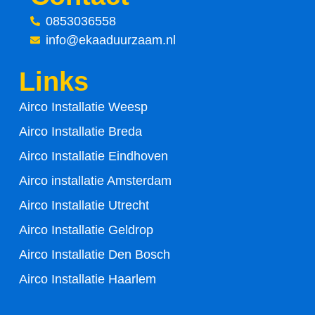
e
t
0853036558
info@ekaaduurzaam.nl
b
t
Links
o
e
Airco Installatie Weesp
o
r
Airco Installatie Breda
k
Airco Installatie Eindhoven
-
Airco installatie Amsterdam
Airco Installatie Utrecht
f
Airco Installatie Geldrop
Airco Installatie Den Bosch
Airco Installatie Haarlem