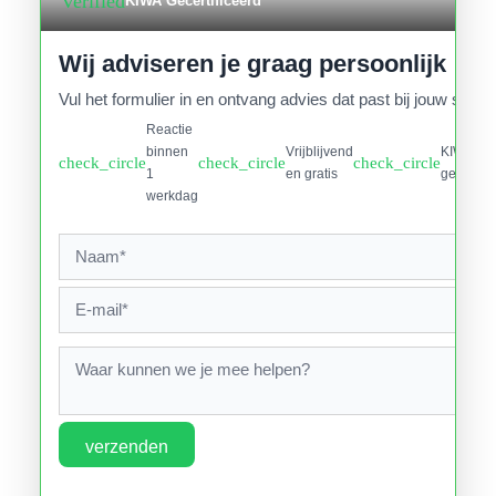
verified
KIWA Gecertificeerd
Wij adviseren je graag persoonlijk
Vul het formulier in en ontvang advies dat past bij jouw situati
Reactie
binnen
Vrijblijvend
KIWA
check_circle
check_circle
check_circle
1
en gratis
gecertifi
werkdag
verzenden