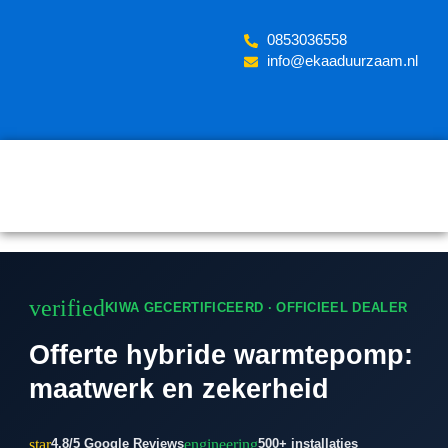
Skip
to
‪0853036558
content
info@ekaaduurzaam.nl
verified
KIWA GECERTIFICEERD · OFFICIEEL DEALER
Offerte hybride warmtepomp:
maatwerk en zekerheid
star
engineering
4.8/5 Google Reviews
500+ installaties