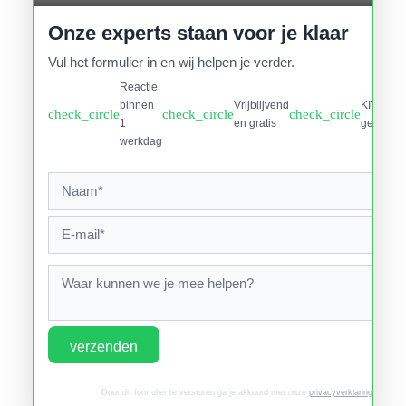
Onze experts staan voor je klaar
Vul het formulier in en wij helpen je verder.
Reactie
binnen
Vrijblijvend
KIWA
check_circle
check_circle
check_circle
1
en gratis
gecertifi
werkdag
verzenden
Door dit formulier te versturen ga je akkoord met onze
privacyverklaring
.