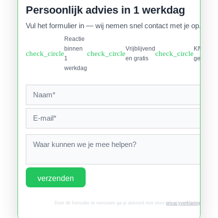
Persoonlijk advies in 1 werkdag
Vul het formulier in — wij nemen snel contact met je op.
Reactie
binnen
Vrijblijvend
KIWA
check_circle
check_circle
check_circle
1
en gratis
gecertifi
werkdag
verzenden
Door dit formulier te versturen ga je akkoord met onze
privacyverklaring
.