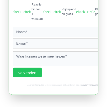
Reactie
binnen
Vrijblijvend
KIWA
check_circle
check_circle
check_circle
1
en gratis
gecertifi
werkdag
verzenden
Door dit formulier te versturen ga je akkoord met onze
privacyverklaring
.