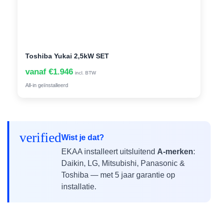
Toshiba Yukai 2,5kW SET
vanaf €1.946
incl. BTW
All-in geïnstalleerd
verified
Wist je dat?
EKAA installeert uitsluitend
A-merken
:
Daikin, LG, Mitsubishi, Panasonic &
Toshiba — met 5 jaar garantie op
installatie.