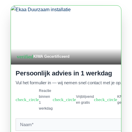
verified
KIWA Gecertificeerd
Persoonlijk advies in 1 werkdag
Vul het formulier in — wij nemen snel contact met je op.
Reactie
binnen
Vrijblijvend
KIWA
check_circle
check_circle
check_circle
1
en gratis
gecertifi
werkdag