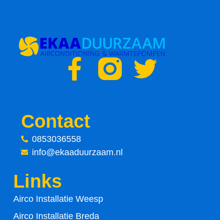
F
T
a
w
c
i
Contact
e
t
0853036558
info@ekaaduurzaam.nl
b
t
Links
o
e
Airco Installatie Weesp
o
r
Airco Installatie Breda