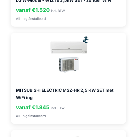
LG W-Model - W12TE 3,5kW SET - zonder WiFi
vanaf €1.520
incl. BTW
All-in geïnstalleerd
MITSUBISHI ELECTRIC MSZ-HR 2,5 KW SET met
WiFi ing
vanaf €1.845
incl. BTW
All-in geïnstalleerd