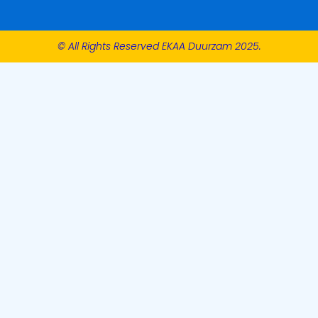
© All Rights Reserved EKAA Duurzam 2025.