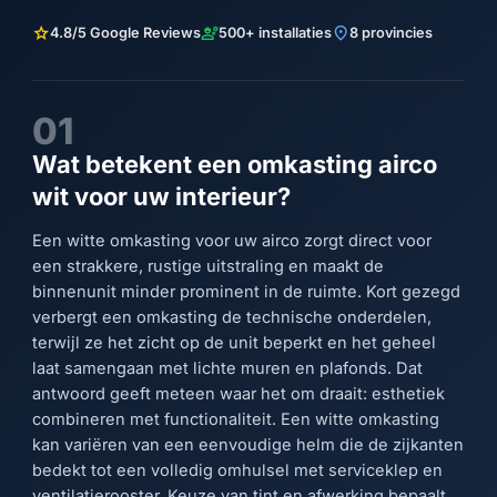
star
engineering
location_on
4.8/5 Google Reviews
500+ installaties
8 provincies
01
Wat betekent een omkasting airco
wit voor uw interieur?
Een witte omkasting voor uw airco zorgt direct voor
een strakkere, rustige uitstraling en maakt de
binnenunit minder prominent in de ruimte. Kort gezegd
verbergt een omkasting de technische onderdelen,
terwijl ze het zicht op de unit beperkt en het geheel
laat samengaan met lichte muren en plafonds. Dat
antwoord geeft meteen waar het om draait: esthetiek
combineren met functionaliteit. Een witte omkasting
kan variëren van een eenvoudige helm die de zijkanten
bedekt tot een volledig omhulsel met serviceklep en
ventilatierooster. Keuze van tint en afwerking bepaalt