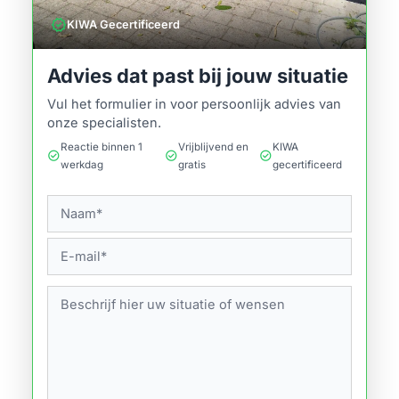
verified
KIWA Gecertificeerd
Advies dat past bij jouw situatie
Vul het formulier in voor persoonlijk advies van
onze specialisten.
Reactie binnen 1
Vrijblijvend en
KIWA
check_circle
check_circle
check_circle
werkdag
gratis
gecertificeerd