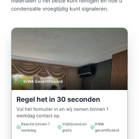
materialen u het beste kunt reinigen en hoe u
condensatie vroegtijdig kunt signaleren.
verified
KIWA Gecertificeerd
Regel het in 30 seconden
Vul het formulier in en wij nemen binnen 1
werkdag contact op.
Reactie binnen 1
Vrijblijvend en
KIWA
check_circle
check_circle
check_circle
werkdag
gratis
gecertificeerd