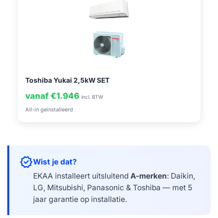
Toshiba Yukai 2,5kW SET
vanaf €1.946
incl. BTW
All-in geïnstalleerd
verified
Wist je dat?
EKAA installeert uitsluitend
A-merken
: Daikin,
LG, Mitsubishi, Panasonic & Toshiba — met 5
jaar garantie op installatie.