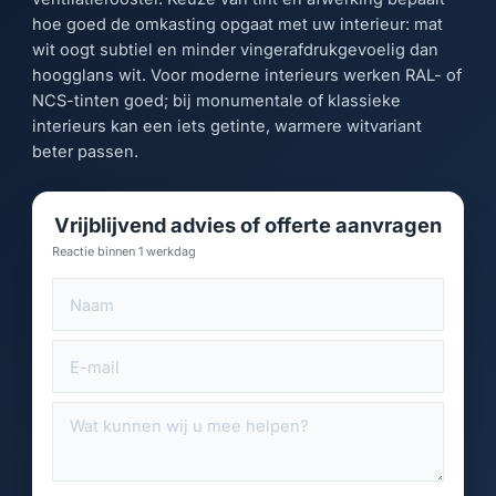
hoe goed de omkasting opgaat met uw interieur: mat
wit oogt subtiel en minder vingerafdrukgevoelig dan
hoogglans wit. Voor moderne interieurs werken RAL- of
NCS-tinten goed; bij monumentale of klassieke
interieurs kan een iets getinte, warmere witvariant
beter passen.
Vrijblijvend advies of offerte aanvragen
Reactie binnen 1 werkdag