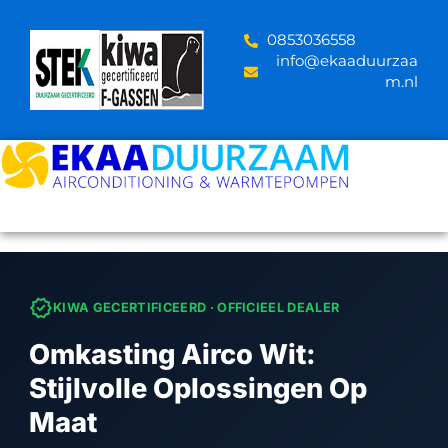
Skip
to
‪0853036558
content
info@ekaaduurzaa
m.nl
verified
KIWA GECERTIFICEERD · OFFICIEEL DEALER
Omkasting Airco Wit:
Stijlvolle Oplossingen Op
Maat