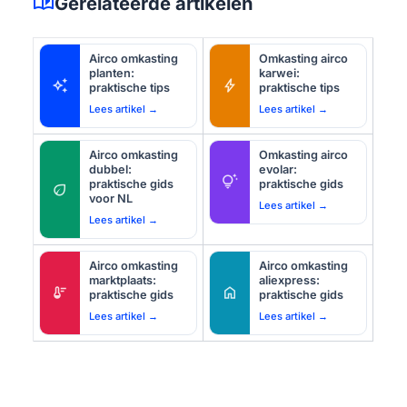
auto_stories
Gerelateerde artikelen
Airco omkasting
Omkasting airco
planten:
karwei:
auto_awesome
bolt
praktische tips
praktische tips
Lees artikel →
Lees artikel →
Airco omkasting
Omkasting airco
dubbel:
evolar:
tips_and_updates
praktische gids
praktische gids
eco
voor NL
Lees artikel →
Lees artikel →
Airco omkasting
Airco omkasting
marktplaats:
aliexpress:
thermostat
home
praktische gids
praktische gids
Lees artikel →
Lees artikel →