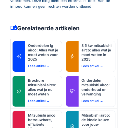
voorkomen. Deze blog dient een informatief doel. Aan de
inhoud kunnen geen rechten worden ontleend.
auto_stories
Gerelateerde artikelen
Onderdelen lg
3 5 kw mitsubishi
airco: Alles wat je
airco: alles wat je
moet weten voor
moet weten in
auto_awesome
bolt
2025
2025
Lees artikel →
Lees artikel →
Brochure
Onderdelen
mitsubishi airco:
mitsubishi airco:
alles wat je nu
onderhoud en
eco
tips_and_updates
moet weten
vervanging
Lees artikel →
Lees artikel →
Mitsubishi airco:
Mitsubishi airco:
betrouwbare,
de ideale keuze
efficiënte
voor jouw
home