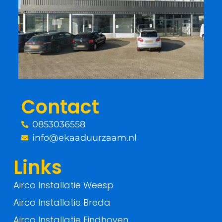
e
t
b
t
o
e
o
r
Contact
k
0853036558
-
info@ekaaduurzaam.nl
f
Links
Airco Installatie Weesp
Airco Installatie Breda
Airco Installatie Eindhoven