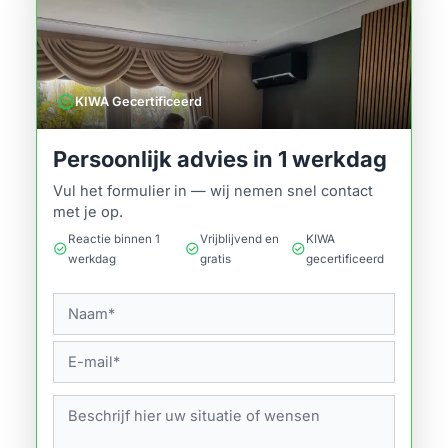
verified
KIWA Gecertificeerd
Persoonlijk advies in 1 werkdag
Vul het formulier in — wij nemen snel contact
met je op.
Reactie binnen 1
Vrijblijvend en
KIWA
check_circle
check_circle
check_circle
werkdag
gratis
gecertificeerd