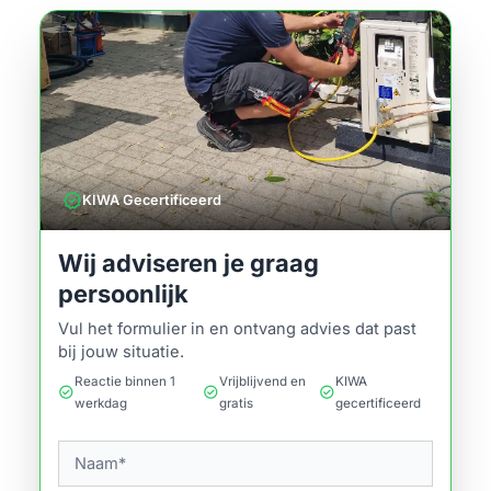
verified
KIWA Gecertificeerd
Wij adviseren je graag
persoonlijk
Vul het formulier in en ontvang advies dat past
bij jouw situatie.
Reactie binnen 1
Vrijblijvend en
KIWA
check_circle
check_circle
check_circle
werkdag
gratis
gecertificeerd