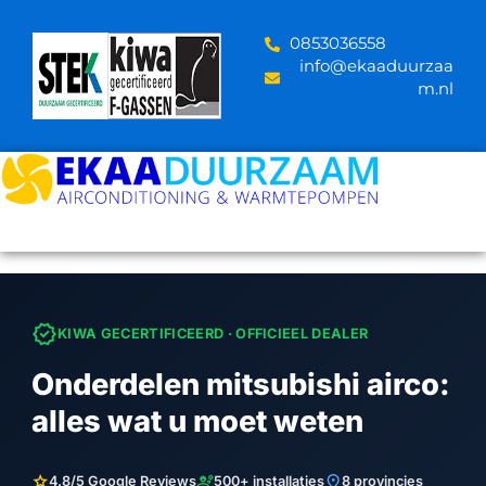
Skip
to
‪0853036558
content
info@ekaaduurzaa
m.nl
verified
KIWA GECERTIFICEERD · OFFICIEEL DEALER
Onderdelen mitsubishi airco:
alles wat u moet weten
star
engineering
location_on
4.8/5 Google Reviews
500+ installaties
8 provincies