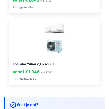
vanaf €1.845
incl. BTW
All-in geïnstalleerd
Toshiba Yukai 2,5kW SET
vanaf €1.946
incl. BTW
All-in geïnstalleerd
verified
Wist je dat?