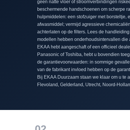
geen natte vloer of stroomverbindingen riskee
beschermende handschoenen om scherpe ran
hulpmiddelen: een stofzuiger met borsteltje,
afwasmiddel; vermijd agressieve chemicaliën
achterlaten op de filters. Lees de handleidi
modellen hebben onderhoudsintervallen die a
EKAA hebt aangeschaft of een officieel dealer
Panasonic of Toshiba, hebt u bovendien toegan
de garantievoorwaarden: in sommige gevalle
van de fabrikant invloed hebben op de garanti
Bij EKAA Duurzaam staan we klaar om u te ad
Flevoland, Gelderland, Utrecht, Noord-Holla
02