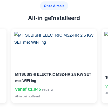
Onze Airco's
All-in geïnstalleerd
MITSUBISHI ELECTRIC MSZ-HR 2,5 KW SET
T
met WiFi ing
v
vanaf €1.845
incl. BTW
Al
All-in geïnstalleerd