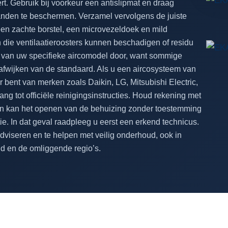
rt. Gebruik bij voorkeur een antislipmat en draag
den te beschermen. Verzamel vervolgens de juiste
 een zachte borstel, een microvezeldoek en mild
 die ventilaatieroosters kunnen beschadigen of residu
ng van uw specifieke aircomodel door, want sommige
fwijken van de standaard. Als u een aircosysteem van
 bent van merken zoals Daikin, LG, Mitsubishi Electric,
g tot officiële reinigingsinstructies. Houd rekening met
n kan het openen van de behuizing zonder toestemming
e. In dat geval raadpleeg u eerst een erkend technicus.
viseren en te helpen met veilig onderhoud, ook in
nd en de omliggende regio’s.