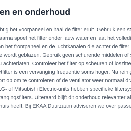
igen en onderhoud
htig het voorpaneel en haal de filter eruit. Gebruik een 
; daarna spoel het filter onder lauw water en laat het voll
n het frontpaneel en de luchtkanalen die achter de filter
latie wordt geblazen. Gebruik geen schurende middelen o
 achterlaten. Controleer het filter op scheuren of loszit
ilter is een vervanging frequentie soms hoger. Na reinigi
 kort op om te controleren of de ventilator weer normaal 
- of Mitsubishi Electric-units hebben specifieke filtersy
vangingsfilters. Uiteraard blijft dit onderhoud relevanter 
in huis heeft. Bij EKAA Duurzaam adviseren we over pass