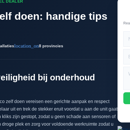
EEL DEALER
lf doen: handige tips
Rea
location_on
allaties
8 provincies
eiligheid bij onderhoud
rco zelf doen vereisen een gerichte aanpak en respect
laar uit en trek de stekker eruit voordat u aan de unit gaat
kliks zijn gestopt, zodat u geen schade aan sensoren of
en droge plek en zorg voor voldoende werkruimte zodat u