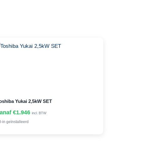
oshiba Yukai 2,5kW SET
anaf €1.946
incl. BTW
l-in geïnstalleerd