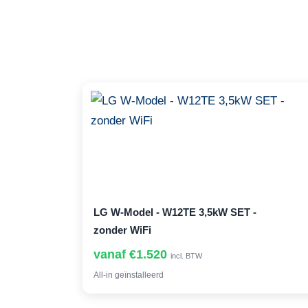
LG W-Model - W12TE 3,5kW SET -
zonder WiFi
vanaf €1.520
incl. BTW
All-in geïnstalleerd