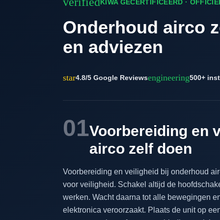
verified
KIWA GECERTIFICEERD · OFFICI
Onderhoud airco ze
en adviezen
star
engineering
4.8/5 Google Reviews
500+ inst
01
Voorbereiding en v
airco zelf doen
Voorbereiding en veiligheid bij onderhoud ai
voor veiligheid. Schakel altijd de hoofdschake
werken. Wacht daarna tot alle bewegingen en 
elektronica veroorzaakt. Plaats de unit op e