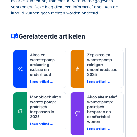
maar er kunnen onjuistheden of verouderde gegevens
voorkomen. Deze blog dient een informatief doel. Aan de
inhoud kunnen geen rechten worden ontleend.
auto_stories
Gerelateerde artikelen
Airco en
Zep airco en
warmtepomp
warmtepomp
omkasting:
reiniger:
auto_awesome
bolt
isolatie en
onderhoudstips
onderhoud
2025
Lees artikel →
Lees artikel →
Monoblock airco
Airco alternatief
warmtepomp:
warmtepomp:
praktisch
praktisch
eco
toepassen in
besparen en
tips_and_updates
2025
comfortabel
wonen
Lees artikel →
Lees artikel →