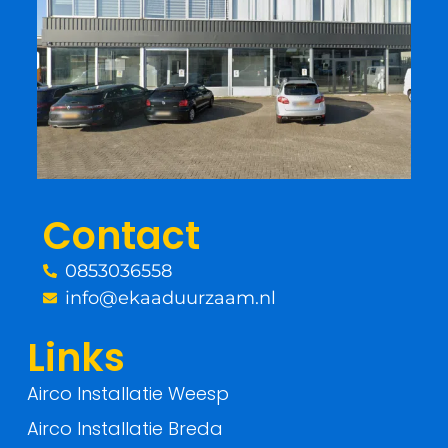
c
i
e
t
b
t
o
e
o
r
Contact
k
0853036558
-
info@ekaaduurzaam.nl
f
Links
Airco Installatie Weesp
Airco Installatie Breda