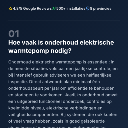
star
engineering
location_on
4.8/5 Google Reviews
500+ installaties
8 provincies
01
Hoe vaak is onderhoud elektrische
warmtepomp nodig?
Onderhoud elektrische warmtepomp is essentieel; in
de meeste situaties volstaat een jaarlijkse controle, en
bij intensief gebruik adviseren we een halfjaarlijkse
inspectie. Direct antwoord: plan minimaal één
onderhoudsbeurt per jaar om efficiëntie te behouden
en storingen te voorkomen. Jaarlijks onderhoud omvat
een uitgebreid functioneel onderzoek, controles op
koelmiddelniveau, elektrische verbindingen en
veiligheidscomponenten. Bij systemen die ook koelen
of veel vraag hebben, zoals in goed geisoleerde
nieuwbouw of woningen met warmtepompboiler,