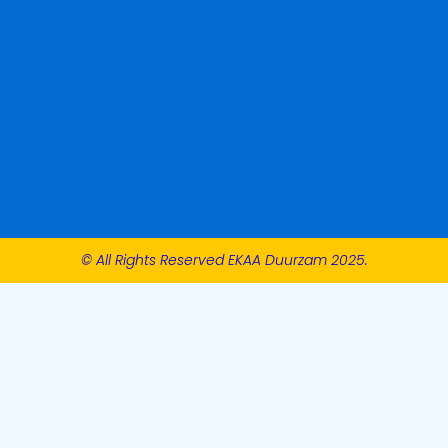
© All Rights Reserved EKAA Duurzam 2025.