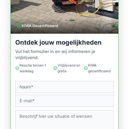
verified
KIWA Gecertificeerd
Ontdek jouw mogelijkheden
Vul het formulier in en wij informeren je
vrijblijvend.
Reactie binnen 1
Vrijblijvend en
KIWA
check_circle
check_circle
check_circle
werkdag
gratis
gecertificeerd