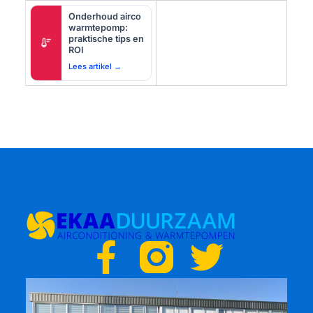
Onderhoud airco
warmtepomp:
praktische tips en
thermostat
ROI
Lees artikel →
F
T
a
w