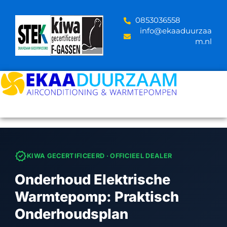
Skip
to
‪0853036558
content
info@ekaaduurzaa
m.nl
verified
KIWA GECERTIFICEERD · OFFICIEEL DEALER
Onderhoud Elektrische
Warmtepomp: Praktisch
Onderhoudsplan