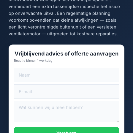
vermindert een extra tussentijdse inspectie het risico
op onverwachte uitval. Een regelmatige planning
voorkomt bovendien dat kleine afwijkingen — zoals
een licht verontreinigde buitenunit of een versleten
ventilatormotor — uitgroeien tot kostbare reparaties.
Vrijblijvend advies of offerte aanvragen
Reactie binnen 1 werkdag
Versturen