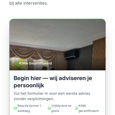
bij alle interventies.
verified
KIWA Gecertificeerd
Begin hier — wij adviseren je
persoonlijk
Vul het formulier in voor een eerste advies
zonder verplichtingen.
Reactie binnen 1
Vrijblijvend en
KIWA
check_circle
check_circle
check_circle
werkdag
gratis
gecertificeerd