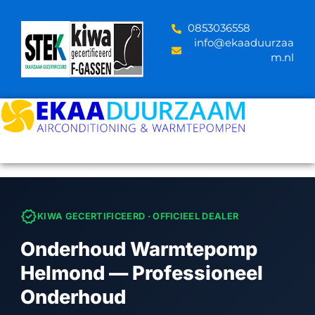
Skip
to
‪0853036558
content
info@ekaaduurzaa
m.nl
verified
KIWA GECERTIFICEERD · OFFICIEEL DEALER
Onderhoud Warmtepomp
Helmond — Professioneel
Onderhoud