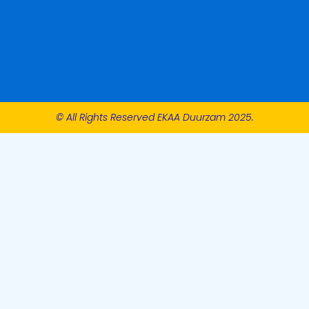
© All Rights Reserved EKAA Duurzam 2025.