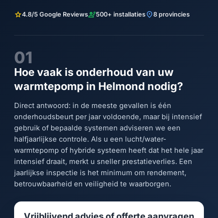
star
engineering
location_on
4.8/5 Google Reviews
500+ installaties
8 provincies
01
Hoe vaak is onderhoud van uw
warmtepomp in Helmond nodig?
Direct antwoord: in de meeste gevallen is één
onderhoudsbeurt per jaar voldoende, maar bij intensief
gebruik of bepaalde systemen adviseren we een
halfjaarlijkse controle. Als u een lucht/water-
warmtepomp of hybride systeem heeft dat het hele jaar
intensief draait, merkt u sneller prestatieverlies. Een
jaarlijkse inspectie is het minimum om rendement,
betrouwbaarheid en veiligheid te waarborgen.
Vrijblijvend advies of offerte aanvragen