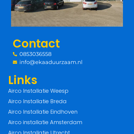
b
t
o
e
o
r
Contact
k
0853036558
-
info@ekaaduurzaam.nl
f
Links
Airco Installatie Weesp
Airco Installatie Breda
Airco Installatie Eindhoven
Airco installatie Amsterdam
Airco Installatie Utrecht