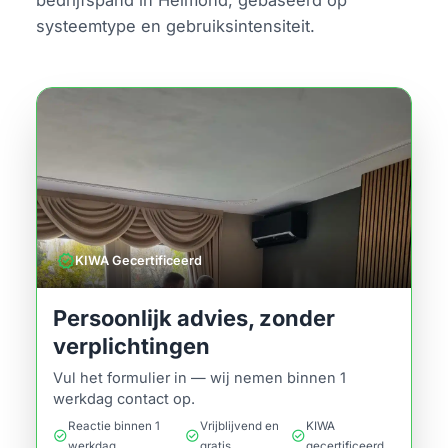
systeemtype en gebruiksintensiteit.
verified
KIWA Gecertificeerd
Persoonlijk advies, zonder
verplichtingen
Vul het formulier in — wij nemen binnen 1
werkdag contact op.
Reactie binnen 1
Vrijblijvend en
KIWA
check_circle
check_circle
check_circle
werkdag
gratis
gecertificeerd