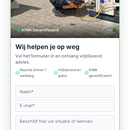
verified
KIWA Gecertificeerd
Wij helpen je op weg
Vul het formulier in en ontvang vrijblijvend
advies.
Reactie binnen 1
Vrijblijvend en
KIWA
check_circle
check_circle
check_circle
werkdag
gratis
gecertificeerd