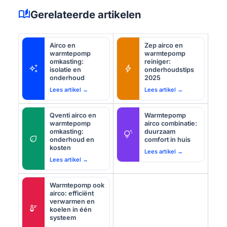
auto_stories
Gerelateerde artikelen
Airco en
Zep airco en
warmtepomp
warmtepomp
omkasting:
reiniger:
auto_awesome
bolt
isolatie en
onderhoudstips
onderhoud
2025
Lees artikel →
Lees artikel →
Qventi airco en
Warmtepomp
warmtepomp
airco combinatie:
omkasting:
duurzaam
tips_and_updates
eco
onderhoud en
comfort in huis
kosten
Lees artikel →
Lees artikel →
Warmtepomp ook
airco: efficiënt
verwarmen en
thermostat
koelen in één
systeem