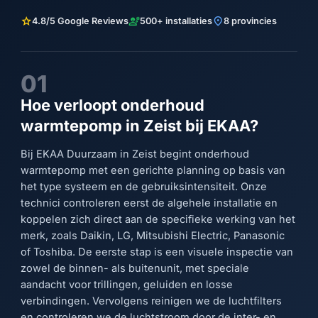
star
engineering
location_on
4.8/5 Google Reviews
500+ installaties
8 provincies
01
Hoe verloopt onderhoud
warmtepomp in Zeist bij EKAA?
Bij EKAA Duurzaam in Zeist begint onderhoud
warmtepomp met een gerichte planning op basis van
het type systeem en de gebruiksintensiteit. Onze
technici controleren eerst de algehele installatie en
koppelen zich direct aan de specifieke werking van het
merk, zoals Daikin, LG, Mitsubishi Electric, Panasonic
of Toshiba. De eerste stap is een visuele inspectie van
zowel de binnen- als buitenunit, met speciale
aandacht voor trillingen, geluiden en losse
verbindingen. Vervolgens reinigen we de luchtfilters
en controleren we de luchtstroom door de inter- en