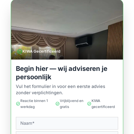
verified
KIWA Gecertificeerd
Begin hier — wij adviseren je
persoonlijk
Vul het formulier in voor een eerste advies
zonder verplichtingen.
Reactie binnen 1
Vrijblijvend en
KIWA
check_circle
check_circle
check_circle
werkdag
gratis
gecertificeerd