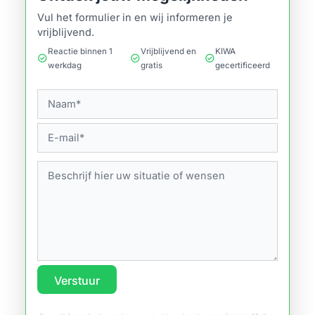
Vul het formulier in en wij informeren je
vrijblijvend.
Reactie binnen 1
Vrijblijvend en
KIWA
check_circle
check_circle
check_circle
werkdag
gratis
gecertificeerd
Verstuur