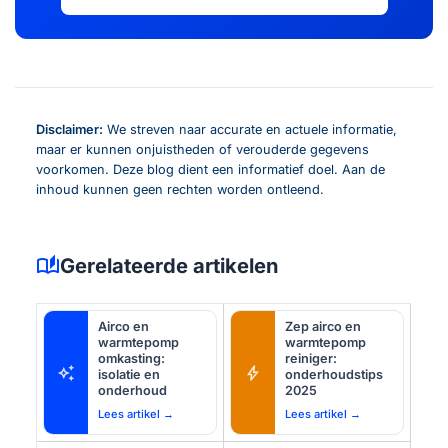
Disclaimer:
We streven naar accurate en actuele informatie,
maar er kunnen onjuistheden of verouderde gegevens
voorkomen. Deze blog dient een informatief doel. Aan de
inhoud kunnen geen rechten worden ontleend.
auto_stories
Gerelateerde artikelen
Airco en
Zep airco en
warmtepomp
warmtepomp
omkasting:
reiniger:
auto_awesome
bolt
isolatie en
onderhoudstips
onderhoud
2025
Lees artikel →
Lees artikel →