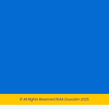
© All Rights Reserved EKAA Duurzam 2025.