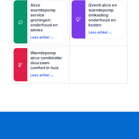
Airco
Qventi airco en
warmtepomp
warmtepomp
service
omkasting:
tips_and_updates
groningen:
onderhoud en
eco
onderhoud en
kosten
advies
Lees artikel →
Lees artikel →
Warmtepomp
airco combinatie:
duurzaam
thermostat
comfort in huis
Lees artikel →