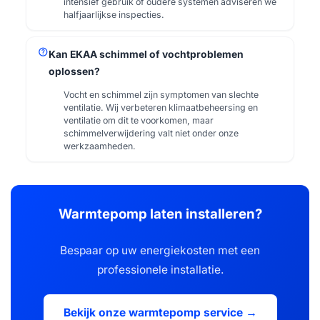
intensief gebruik of oudere systemen adviseren we
halfjaarlijkse inspecties.
help
Kan EKAA schimmel of vochtproblemen
oplossen?
Vocht en schimmel zijn symptomen van slechte
ventilatie. Wij verbeteren klimaatbeheersing en
ventilatie om dit te voorkomen, maar
schimmelverwijdering valt niet onder onze
werkzaamheden.
Warmtepomp laten installeren?
Bespaar op uw energiekosten met een
professionele installatie.
Bekijk onze warmtepomp service →