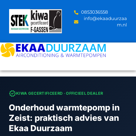
Skip
to
‪0853036558
content
info@ekaaduurzaa
m.nl
verified
KIWA GECERTIFICEERD · OFFICIEEL DEALER
Onderhoud warmtepomp in
Zeist: praktisch advies van
Ekaa Duurzaam