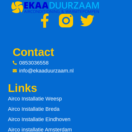
F
T
a
w
c
i
Contact
e
t
0853036558
info@ekaaduurzaam.nl
b
t
Links
o
e
Airco Installatie Weesp
o
r
Airco Installatie Breda
k
Airco Installatie Eindhoven
Airco installatie Amsterdam