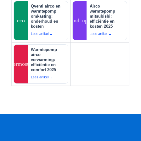
Qventi airco en
Airco
warmtepomp
warmtepomp
omkasting:
mitsubishi:
eco
tips_and_updates
onderhoud en
efficiëntie en
kosten
kosten 2025
Lees artikel →
Lees artikel →
Warmtepomp
airco
verwarming:
thermostat
efficiëntie en
comfort 2025
Lees artikel →