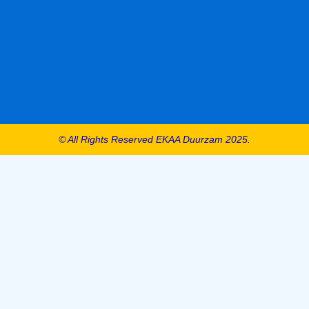
© All Rights Reserved EKAA Duurzam 2025.