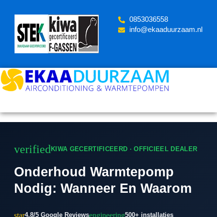
Skip
to
‪0853036558
content
info@ekaaduurzaam.nl
verified
KIWA GECERTIFICEERD · OFFICIEEL DEALER
Onderhoud Warmtepomp
Nodig: Wanneer En Waarom
star
engineering
4.8/5 Google Reviews
500+ installaties