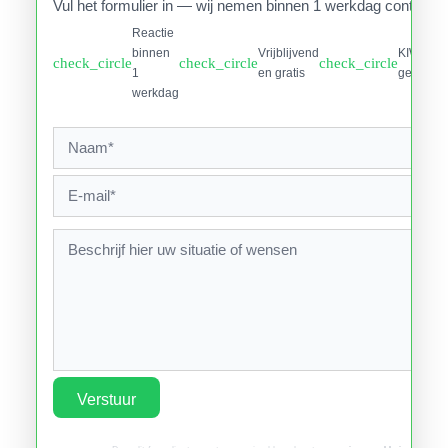
Vul het formulier in — wij nemen binnen 1 werkdag contact o
Reactie
binnen
Vrijblijvend
KIWA
check_circle
check_circle
check_circle
1
en gratis
gecertifi
werkdag
Verstuur