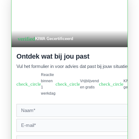
verified
KIWA Gecertificeerd
Ontdek wat bij jou past
Vul het formulier in voor advies dat past bij jouw situatie.
Reactie
binnen
Vrijblijvend
KIWA
check_circle
check_circle
check_circle
1
en gratis
gecertifi
werkdag