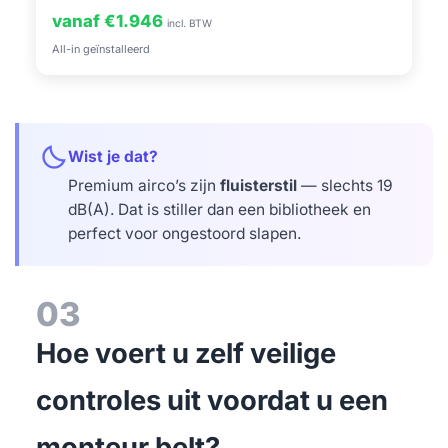
vanaf €1.946
incl. BTW
All-in geïnstalleerd
bedtime
Wist je dat?
Premium airco’s zijn
fluisterstil
— slechts 19
dB(A). Dat is stiller dan een bibliotheek en
perfect voor ongestoord slapen.
03
Hoe voert u zelf veilige
controles uit voordat u een
monteur belt?