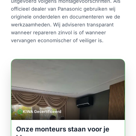
uitgevoerd volgens montagevoorschriften. Als
officieel dealer van Panasonic gebruiken wij
originele onderdelen en documenteren we de
werkzaamheden. Wij adviseren transparant
wanneer repareren zinvol is of wanneer
vervangen economischer of veiliger is.
verified
KIWA Gecertificeerd
Onze monteurs staan voor je