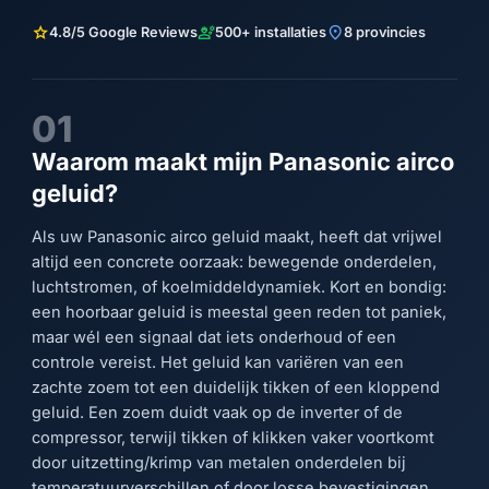
star
engineering
location_on
4.8/5 Google Reviews
500+ installaties
8 provincies
01
Waarom maakt mijn Panasonic airco
geluid?
Als uw Panasonic airco geluid maakt, heeft dat vrijwel
altijd een concrete oorzaak: bewegende onderdelen,
luchtstromen, of koelmiddeldynamiek. Kort en bondig:
een hoorbaar geluid is meestal geen reden tot paniek,
maar wél een signaal dat iets onderhoud of een
controle vereist. Het geluid kan variëren van een
zachte zoem tot een duidelijk tikken of een kloppend
geluid. Een zoem duidt vaak op de inverter of de
compressor, terwijl tikken of klikken vaker voortkomt
door uitzetting/krimp van metalen onderdelen bij
temperatuurverschillen of door losse bevestigingen.