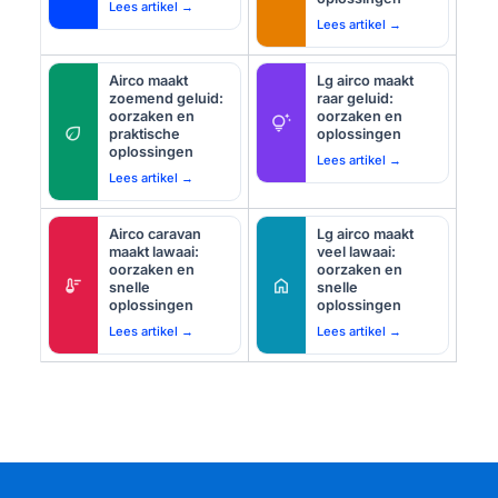
Lees artikel →
Lees artikel →
Airco maakt
Lg airco maakt
zoemend geluid:
raar geluid:
oorzaken en
oorzaken en
tips_and_updates
eco
praktische
oplossingen
oplossingen
Lees artikel →
Lees artikel →
Airco caravan
Lg airco maakt
maakt lawaai:
veel lawaai:
oorzaken en
oorzaken en
thermostat
home
snelle
snelle
oplossingen
oplossingen
Lees artikel →
Lees artikel →