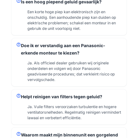
help
Is een hoog piepend geluid gevaarlijk?
Een korte hoge piep kan elektronisch zijn en
onschuldig. Een aanhoudende piep kan duiden op
elektrische problemen; schakel een monteur in en
gebruik de unit voorlopig niet.
help
Doe ik er verstandig aan een Panasonic-
erkende monteur te kiezen?
Ja. Als officieel dealer gebruiken wij originele
onderdelen en volgen wij door Panasonic
geadviseerde procedures; dat verkleint risico op
vervolgschade.
help
Helpt reinigen van filters tegen geluid?
Ja. Vuile filters veroorzaken turbulentie en hogere
ventilatorsnelheden. Regelmatig reinigen vermindert
lawaai en verbetert efficiëntie.
help
Waarom maakt mijn binnenunit een gorgelend