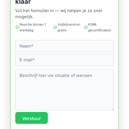
klaar
Vul het formulier in — wij helpen je zo snel
mogelijk.
Reactie binnen 1
Vrijblijvend en
KIWA
check_circle
check_circle
check_circle
werkdag
gratis
gecertificeerd
Verstuur