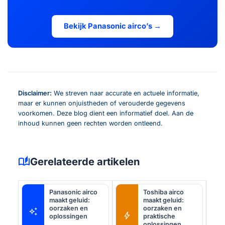
Bekijk Panasonic airco’s →
Disclaimer:
We streven naar accurate en actuele informatie,
maar er kunnen onjuistheden of verouderde gegevens
voorkomen. Deze blog dient een informatief doel. Aan de
inhoud kunnen geen rechten worden ontleend.
auto_stories
Gerelateerde artikelen
Panasonic airco
Toshiba airco
maakt geluid:
maakt geluid:
oorzaken en
oorzaken en
auto_awesome
bolt
oplossingen
praktische
oplossingen