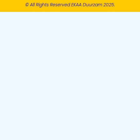
© All Rights Reserved EKAA Duurzam 2025.