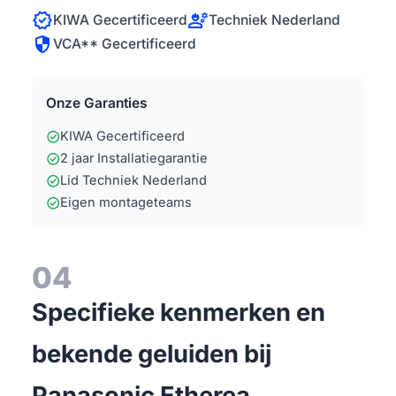
verified
engineering
KIWA Gecertificeerd
Techniek Nederland
security
VCA** Gecertificeerd
Onze Garanties
check_circle
KIWA Gecertificeerd
check_circle
2 jaar Installatiegarantie
check_circle
Lid Techniek Nederland
check_circle
Eigen montageteams
04
Specifieke kenmerken en
bekende geluiden bij
Panasonic Etherea,