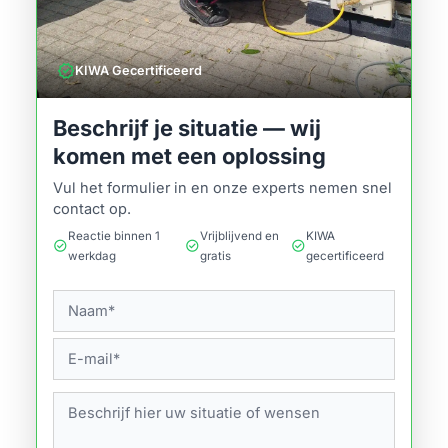
verified
KIWA Gecertificeerd
Beschrijf je situatie — wij
komen met een oplossing
Vul het formulier in en onze experts nemen snel
contact op.
Reactie binnen 1
Vrijblijvend en
KIWA
check_circle
check_circle
check_circle
werkdag
gratis
gecertificeerd