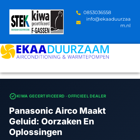
Skip
to
‪0853036558
content
info@ekaaduurzaa
m.nl
verified
KIWA GECERTIFICEERD · OFFICIEEL DEALER
Panasonic Airco Maakt
Geluid: Oorzaken En
Oplossingen