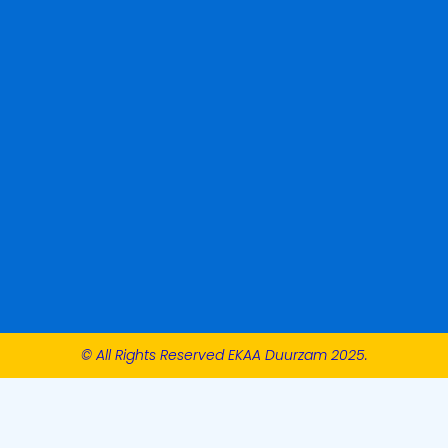
© All Rights Reserved EKAA Duurzam 2025.