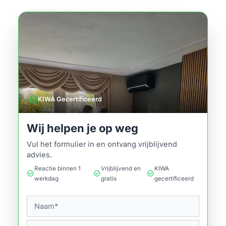
verified
KIWA Gecertificeerd
Wij helpen je op weg
Vul het formulier in en ontvang vrijblijvend
advies.
Reactie binnen 1
Vrijblijvend en
KIWA
check_circle
check_circle
check_circle
werkdag
gratis
gecertificeerd