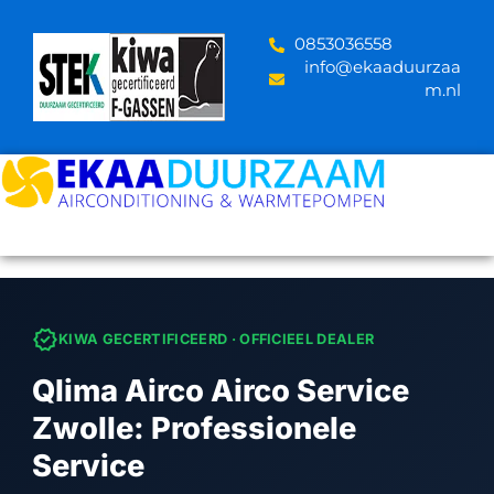
Skip
to
‪0853036558
content
info@ekaaduurzaa
m.nl
verified
KIWA GECERTIFICEERD · OFFICIEEL DEALER
Qlima Airco Airco Service
Zwolle: Professionele
Service