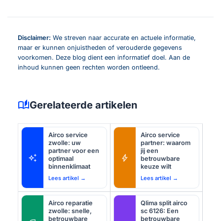
Disclaimer:
We streven naar accurate en actuele informatie,
maar er kunnen onjuistheden of verouderde gegevens
voorkomen. Deze blog dient een informatief doel. Aan de
inhoud kunnen geen rechten worden ontleend.
auto_stories
Gerelateerde artikelen
Airco service
Airco service
zwolle: uw
partner: waarom
partner voor een
jij een
auto_awesome
bolt
optimaal
betrouwbare
binnenklimaat
keuze wilt
Lees artikel →
Lees artikel →
Airco reparatie
Qlima split airco
zwolle: snelle,
sc 6126: Een
betrouwbare
betrouwbare