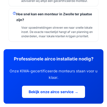
adviseren wij altijd een gecertificeerde monteur.
help
Hoe snel kan een monteur in Zwolle ter plaatse
zijn?
Voor spoedmeldingen streven we naar snelle lokale
inzet. De exacte reactietijd hangt af van planning en
onderdelen, maar lokale klanten krijgen prioriteit.
Professionele airco installatie nodig?
Onze KIWA-gecertificeerde monteurs staan voor u
klaar.
Bekijk onze airco service →