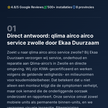
star
engineering
location_on
4.8/5 Google Reviews
500+ installaties
8 provincies
01
Direct antwoord: qlima airco airco
service zwolle door Ekaa Duurzaam
Zoekt u naar qlima airco airco service zwolle? Bij Ekaa
Duurzaam verzorgen wij service, onderhoud en
reparatie aan Qlima-airco’s in Zwolle en directe
omgeving. Wij zijn KIWA-gecertificeerd en werken
volgens de geldende veiligheids- en milieunormen
voor koudemiddelbeheer. Dat betekent dat u niet
alleen een monteur krijgt die de symptomen verhelpt,
maar ook iemand die de onderliggende oorzaak
onderzoekt en rapporteert. Onze service omvat zowel
mobiele units als permanente binnen-units, en we
verzorgen visuele inspectie, filterreiniging,