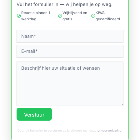
Vul het formulier in — wij helpen je op weg.
Reactie binnen 1
Vrijblijvend en
KIWA
check_circle
check_circle
check_circle
werkdag
gratis
gecertificeerd
Verstuur
Door dit formulier te versturen ga je akkoord met onze
privacyverklaring
.