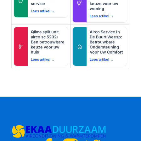
eco
tips_and_updates
service
keuze voor uw
woning
Lees artikel →
Lees artikel →
Qlima split unit
Airco Service In
airco sc 5232:
De Buurt Weesp:
Een betrouwbare
Betrouwbare
thermostat
home
keuze voor uw
Ondersteuning
huis
Voor Uw Comfort
Lees artikel →
Lees artikel →