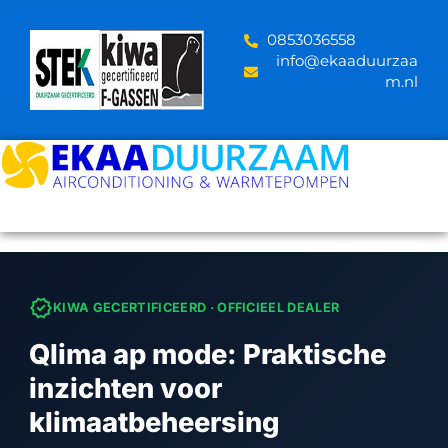
Skip
to
‪0853036558
content
info@ekaaduurzaa
m.nl
verified
KIWA GECERTIFICEERD · OFFICIEEL DEALER
Qlima ap mode: Praktische
inzichten voor
klimaatbeheersing