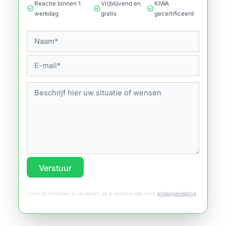
Reactie binnen 1
Vrijblijvend en
KIWA
check_circle
check_circle
check_circle
werkdag
gratis
gecertificeerd
Verstuur
Door dit formulier te versturen ga je akkoord met onze
privacyverklaring
.