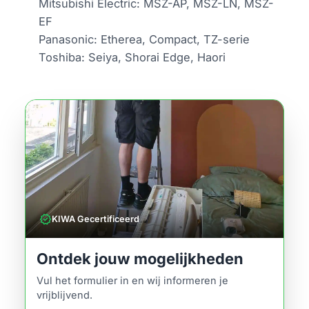
Mitsubishi Electric: MSZ-AP, MSZ-LN, MSZ-
EF
Panasonic: Etherea, Compact, TZ-serie
Toshiba: Seiya, Shorai Edge, Haori
verified
KIWA Gecertificeerd
Ontdek jouw mogelijkheden
Vul het formulier in en wij informeren je
vrijblijvend.