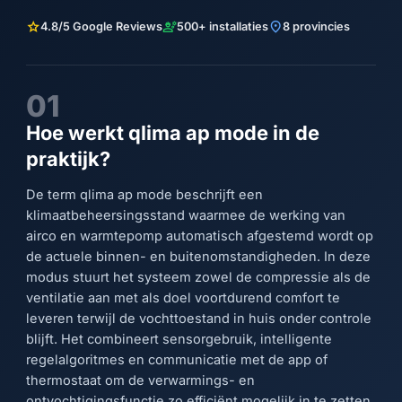
star
engineering
location_on
4.8/5 Google Reviews
500+ installaties
8 provincies
01
Hoe werkt qlima ap mode in de
praktijk?
De term qlima ap mode beschrijft een
klimaatbeheersingsstand waarmee de werking van
airco en warmtepomp automatisch afgestemd wordt op
de actuele binnen- en buitenomstandigheden. In deze
modus stuurt het systeem zowel de compressie als de
ventilatie aan met als doel voortdurend comfort te
leveren terwijl de vochttoestand in huis onder controle
blijft. Het combineert sensorgebruik, intelligente
regelalgoritmes en communicatie met de app of
thermostaat om de verwarmings- en
ontvochtigingsfunctie zo efficiënt mogelijk in te zetten.