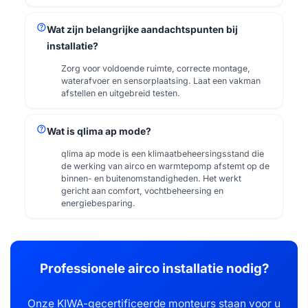
help
Wat zijn belangrijke aandachtspunten bij
installatie?
Zorg voor voldoende ruimte, correcte montage,
waterafvoer en sensorplaatsing. Laat een vakman
afstellen en uitgebreid testen.
help
Wat is qlima ap mode?
qlima ap mode is een klimaatbeheersingsstand die
de werking van airco en warmtepomp afstemt op de
binnen- en buitenomstandigheden. Het werkt
gericht aan comfort, vochtbeheersing en
energiebesparing.
Professionele airco installatie nodig?
Onze KIWA-gecertificeerde monteurs staan voor u