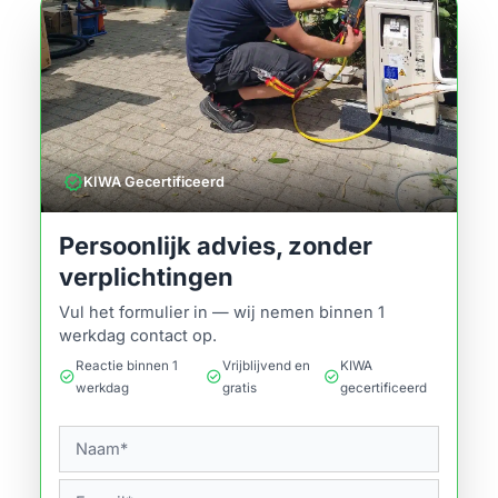
verified
KIWA Gecertificeerd
Persoonlijk advies, zonder
verplichtingen
Vul het formulier in — wij nemen binnen 1
werkdag contact op.
Reactie binnen 1
Vrijblijvend en
KIWA
check_circle
check_circle
check_circle
werkdag
gratis
gecertificeerd