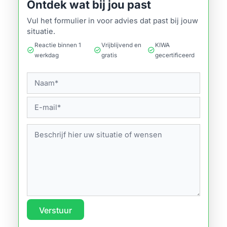
Ontdek wat bij jou past
Vul het formulier in voor advies dat past bij jouw
situatie.
Reactie binnen 1
Vrijblijvend en
KIWA
check_circle
check_circle
check_circle
werkdag
gratis
gecertificeerd
Verstuur