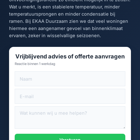
Wat u merkt, is een stabielere temperatuur, minder
temperatuursprongen en minder condensatie bij
ramen. Bij EKAA Duurzaam zien we dat veel woningen
hiermee een aangenamer gevoel van binnenklimaat
ervaren, zeker in wisselvallige seizoenen.
Vrijblijvend advies of offerte aanvragen
Reactie binnen 1 werkdag
Versturen