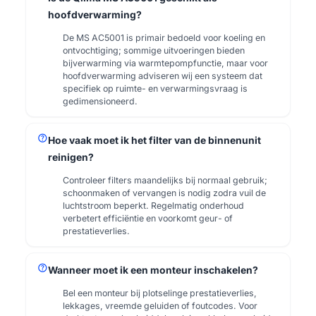
hoofdverwarming?
De MS AC5001 is primair bedoeld voor koeling en
ontvochtiging; sommige uitvoeringen bieden
bijverwarming via warmtepompfunctie, maar voor
hoofdverwarming adviseren wij een systeem dat
specifiek op ruimte- en verwarmingsvraag is
gedimensioneerd.
help
Hoe vaak moet ik het filter van de binnenunit
reinigen?
Controleer filters maandelijks bij normaal gebruik;
schoonmaken of vervangen is nodig zodra vuil de
luchtstroom beperkt. Regelmatig onderhoud
verbetert efficiëntie en voorkomt geur- of
prestatieverlies.
help
Wanneer moet ik een monteur inschakelen?
Bel een monteur bij plotselinge prestatieverlies,
lekkages, vreemde geluiden of foutcodes. Voor