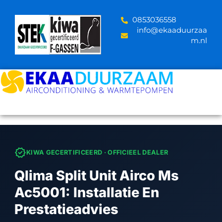
Skip
to
‪0853036558
content
info@ekaaduurzaa
m.nl
verified
KIWA GECERTIFICEERD · OFFICIEEL DEALER
Qlima Split Unit Airco Ms
Ac5001: Installatie En
Prestatieadvies