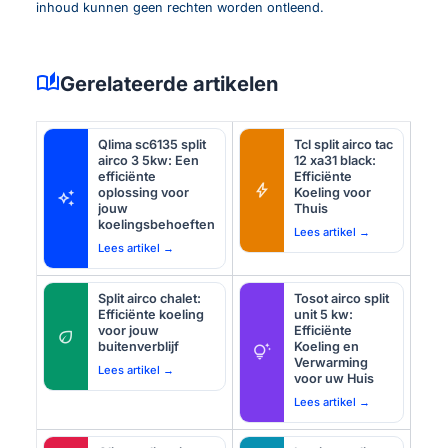
inhoud kunnen geen rechten worden ontleend.
auto_stories
Gerelateerde artikelen
Qlima sc6135 split
Tcl split airco tac
airco 3 5kw: Een
12 xa31 black:
efficiënte
Efficiënte
bolt
oplossing voor
Koeling voor
auto_awesome
jouw
Thuis
koelingsbehoeften
Lees artikel →
Lees artikel →
Split airco chalet:
Tosot airco split
Efficiënte koeling
unit 5 kw:
voor jouw
Efficiënte
eco
buitenverblijf
Koeling en
tips_and_updates
Verwarming
Lees artikel →
voor uw Huis
Lees artikel →