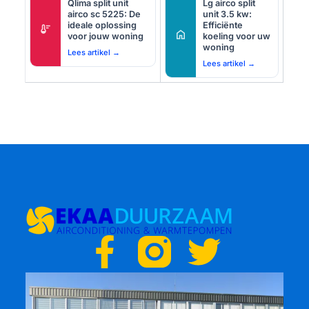
Qlima split unit
Lg airco split
airco sc 5225: De
unit 3.5 kw:
ideale oplossing
Efficiënte
thermostat
home
voor jouw woning
koeling voor uw
woning
Lees artikel →
Lees artikel →
F
T
a
w