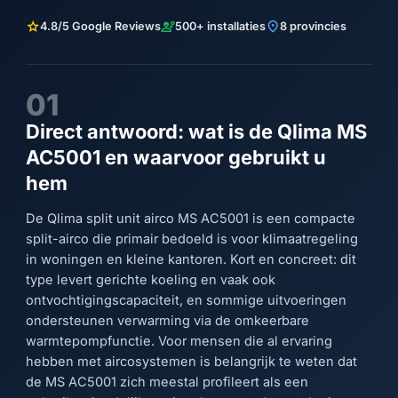
star
engineering
location_on
4.8/5 Google Reviews
500+ installaties
8 provincies
01
Direct antwoord: wat is de Qlima MS
AC5001 en waarvoor gebruikt u
hem
De Qlima split unit airco MS AC5001 is een compacte
split-airco die primair bedoeld is voor klimaatregeling
in woningen en kleine kantoren. Kort en concreet: dit
type levert gerichte koeling en vaak ook
ontvochtigingscapaciteit, en sommige uitvoeringen
ondersteunen verwarming via de omkeerbare
warmtepompfunctie. Voor mensen die al ervaring
hebben met aircosystemen is belangrijk te weten dat
de MS AC5001 zich meestal profileert als een