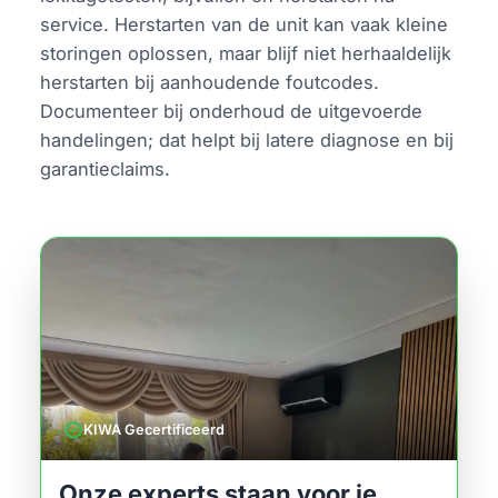
service. Herstarten van de unit kan vaak kleine
storingen oplossen, maar blijf niet herhaaldelijk
herstarten bij aanhoudende foutcodes.
Documenteer bij onderhoud de uitgevoerde
handelingen; dat helpt bij latere diagnose en bij
garantieclaims.
verified
KIWA Gecertificeerd
Onze experts staan voor je