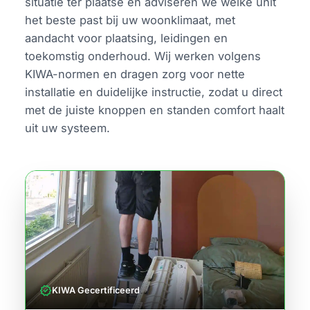
situatie ter plaatse en adviseren we welke unit
het beste past bij uw woonklimaat, met
aandacht voor plaatsing, leidingen en
toekomstig onderhoud. Wij werken volgens
KIWA-normen en dragen zorg voor nette
installatie en duidelijke instructie, zodat u direct
met de juiste knoppen en standen comfort haalt
uit uw systeem.
verified
KIWA Gecertificeerd