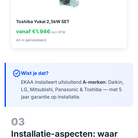
Toshiba Yukai 2,5kW SET
vanaf €1.946
incl. BTW
All-in geïnstalleerd
verified
Wist je dat?
EKAA installeert uitsluitend
A-merken
: Daikin,
LG, Mitsubishi, Panasonic & Toshiba — met 5
jaar garantie op installatie.
03
Installatie-aspecten: waar