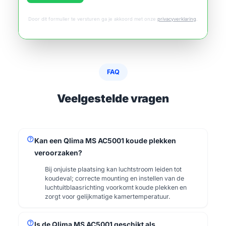
Door dit formulier te versturen ga je akkoord met onze
privacyverklaring
.
FAQ
Veelgestelde vragen
help
Kan een Qlima MS AC5001 koude plekken
veroorzaken?
Bij onjuiste plaatsing kan luchtstroom leiden tot
koudeval; correcte mounting en instellen van de
luchtuitblaasrichting voorkomt koude plekken en
zorgt voor gelijkmatige kamertemperatuur.
help
Is de Qlima MS AC5001 geschikt als