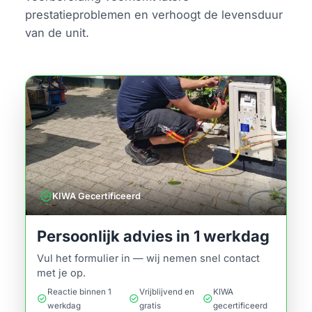
prestatieproblemen en verhoogt de levensduur
van de unit.
verified
KIWA Gecertificeerd
Persoonlijk advies in 1 werkdag
Vul het formulier in — wij nemen snel contact
met je op.
Reactie binnen 1
Vrijblijvend en
KIWA
check_circle
check_circle
check_circle
werkdag
gratis
gecertificeerd