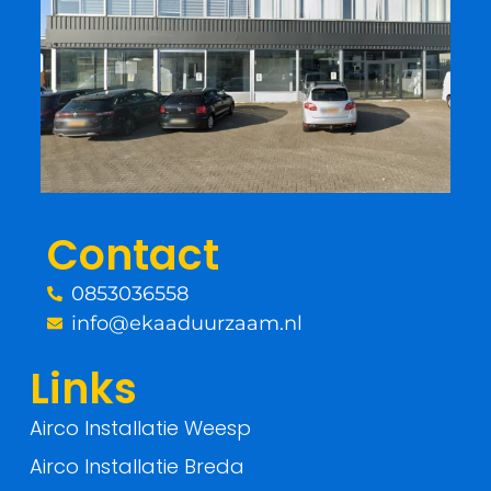
c
i
e
t
b
t
o
e
o
r
Contact
k
0853036558
-
info@ekaaduurzaam.nl
f
Links
Airco Installatie Weesp
Airco Installatie Breda