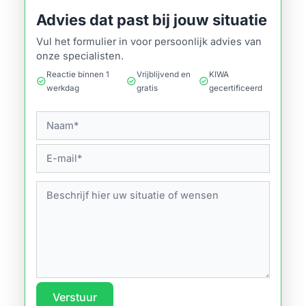
Advies dat past bij jouw situatie
Vul het formulier in voor persoonlijk advies van
onze specialisten.
Reactie binnen 1
Vrijblijvend en
KIWA
check_circle
check_circle
check_circle
werkdag
gratis
gecertificeerd
Verstuur