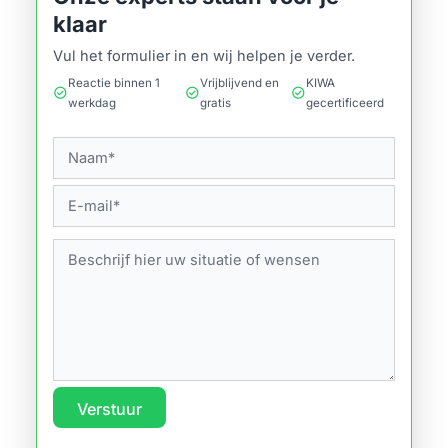
klaar
Vul het formulier in en wij helpen je verder.
Reactie binnen 1
Vrijblijvend en
KIWA
check_circle
check_circle
check_circle
werkdag
gratis
gecertificeerd
Verstuur