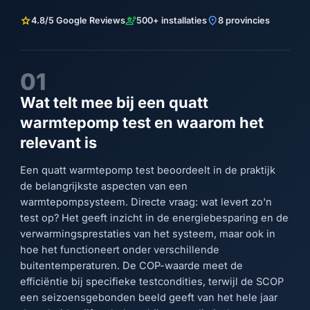
star
engineering
location_on
4.8/5 Google Reviews
500+ installaties
8 provincies
01
Wat telt mee bij een quatt
warmtepomp test en waarom het
relevant is
Een quatt warmtepomp test beoordeelt in de praktijk
de belangrijkste aspecten van een
warmtepompsysteem. Directe vraag: wat levert zo'n
test op? Het geeft inzicht in de energiebesparing en de
verwarmingsprestaties van het systeem, maar ook in
hoe het functioneert onder verschillende
buitentemperaturen. De COP-waarde meet de
efficiëntie bij specifieke testcondities, terwijl de SCOP
een seizoensgebonden beeld geeft van het hele jaar