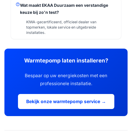
help
Wat maakt EKAA Duurzaam een verstandige
keuze bij zo'n test?
KIWA-gecertificeerd, officieel dealer van
topmerken, lokale service en uitgebreide
installaties.
Warmtepomp laten installeren?
Bespaar op uw energiekosten met een
professionele installatie.
Bekijk onze warmtepomp service →