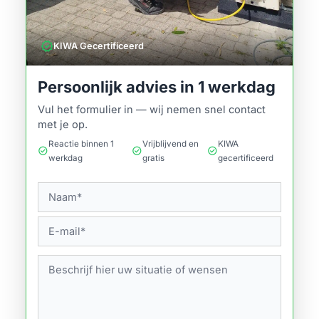
verified
KIWA Gecertificeerd
Persoonlijk advies in 1 werkdag
Vul het formulier in — wij nemen snel contact
met je op.
Reactie binnen 1
Vrijblijvend en
KIWA
check_circle
check_circle
check_circle
werkdag
gratis
gecertificeerd