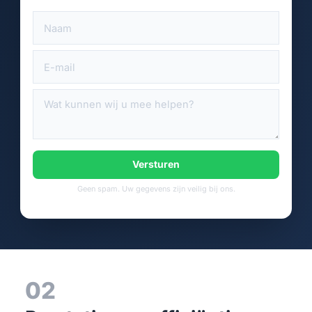
Versturen
Geen spam. Uw gegevens zijn veilig bij ons.
02