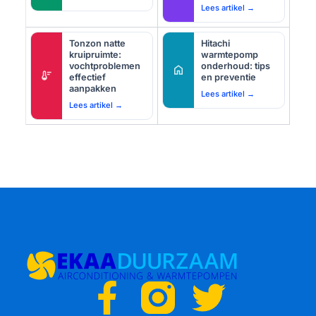
Lees artikel →
Tonzon natte
Hitachi
kruipruimte:
warmtepomp
vochtproblemen
onderhoud: tips
home
thermostat
effectief
en preventie
aanpakken
Lees artikel →
Lees artikel →
F
T