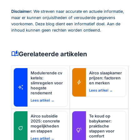
Disclaimer:
We streven naar accurate en actuele informatie,
maar er kunnen onjuistheden of verouderde gegevens
voorkomen. Deze blog dient een informatief doel. Aan de
inhoud kunnen geen rechten worden ontleend.
auto_stories
Gerelateerde artikelen
Modulerende cv
Airco slaapkamer
ketels:
prijzen: factoren
bolt
slimregelen voor
en merken
auto_awesome
hoogste
Lees artikel →
rendement
Lees artikel →
Airco subsidie
Te koud op
2025: concrete
babykamer:
mogelijkheden
praktische
eco
tips_and_updates
en stappen
stappen voor
comfort
Lees artikel →