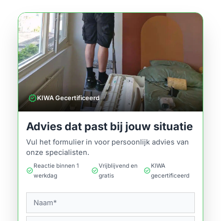
verified
KIWA Gecertificeerd
Advies dat past bij jouw situatie
Vul het formulier in voor persoonlijk advies van
onze specialisten.
Reactie binnen 1
Vrijblijvend en
KIWA
check_circle
check_circle
check_circle
werkdag
gratis
gecertificeerd