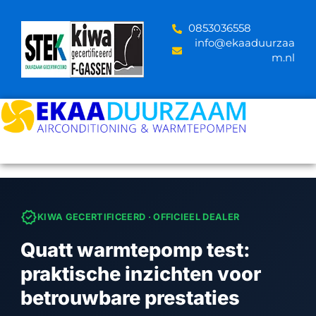
Skip
to
‪0853036558
content
info@ekaaduurzaa
m.nl
verified
KIWA GECERTIFICEERD · OFFICIEEL DEALER
Quatt warmtepomp test:
praktische inzichten voor
betrouwbare prestaties