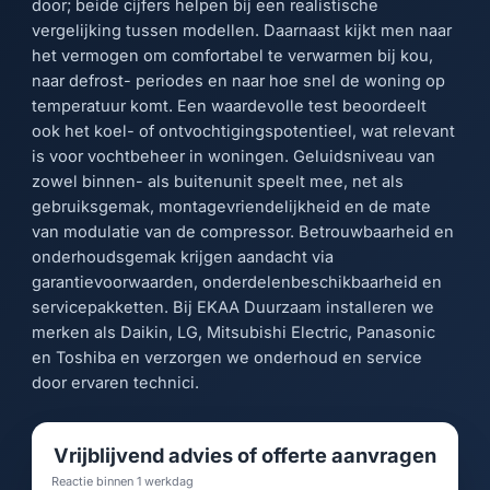
door; beide cijfers helpen bij een realistische
vergelijking tussen modellen. Daarnaast kijkt men naar
het vermogen om comfortabel te verwarmen bij kou,
naar defrost- periodes en naar hoe snel de woning op
temperatuur komt. Een waardevolle test beoordeelt
ook het koel- of ontvochtigingspotentieel, wat relevant
is voor vochtbeheer in woningen. Geluidsniveau van
zowel binnen- als buitenunit speelt mee, net als
gebruiksgemak, montagevriendelijkheid en de mate
van modulatie van de compressor. Betrouwbaarheid en
onderhoudsgemak krijgen aandacht via
garantievoorwaarden, onderdelenbeschikbaarheid en
servicepakketten. Bij EKAA Duurzaam installeren we
merken als Daikin, LG, Mitsubishi Electric, Panasonic
en Toshiba en verzorgen we onderhoud en service
door ervaren technici.
Vrijblijvend advies of offerte aanvragen
Reactie binnen 1 werkdag