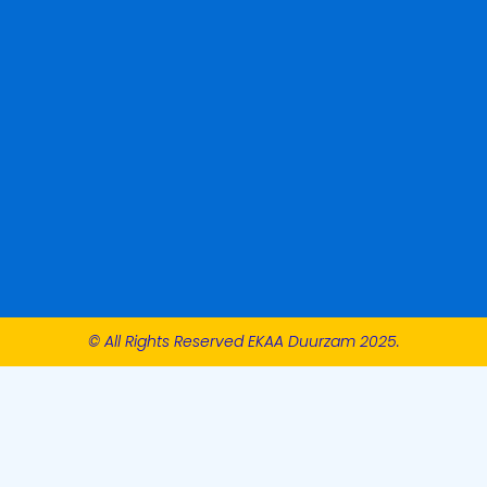
© All Rights Reserved EKAA Duurzam 2025.