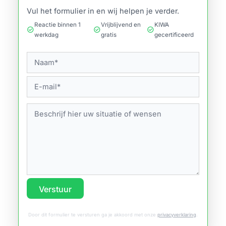
Vul het formulier in en wij helpen je verder.
Reactie binnen 1
Vrijblijvend en
KIWA
check_circle
check_circle
check_circle
werkdag
gratis
gecertificeerd
Verstuur
Door dit formulier te versturen ga je akkoord met onze
privacyverklaring
.