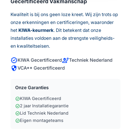
Gecertificeerd Vakmanschap
Kwaliteit is bij ons geen loze kreet. Wij zijn trots op
onze erkenningen en certificeringen, waaronder
het
KIWA-keurmerk
. Dit betekent dat onze
installaties voldoen aan de strengste veiligheids-
en kwaliteitseisen.
verified
engineering
KIWA Gecertificeerd
Techniek Nederland
security
VCA** Gecertificeerd
Onze Garanties
check_circle
KIWA Gecertificeerd
check_circle
2 jaar Installatiegarantie
check_circle
Lid Techniek Nederland
check_circle
Eigen montageteams