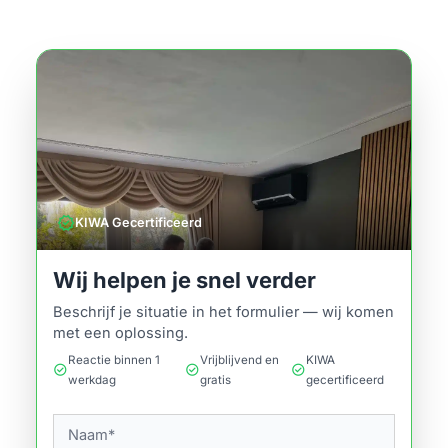
verified
KIWA Gecertificeerd
Wij helpen je snel verder
Beschrijf je situatie in het formulier — wij komen
met een oplossing.
Reactie binnen 1
Vrijblijvend en
KIWA
check_circle
check_circle
check_circle
werkdag
gratis
gecertificeerd