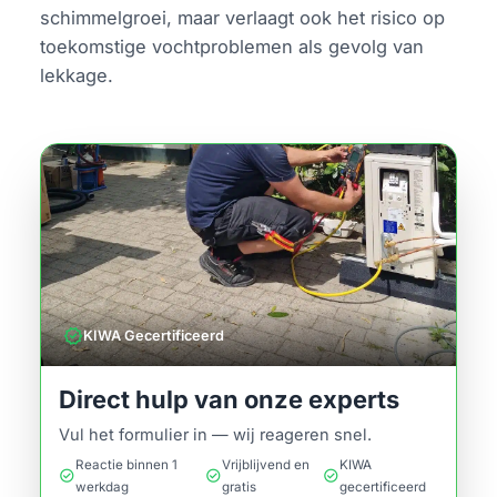
schimmelgroei, maar verlaagt ook het risico op
toekomstige vochtproblemen als gevolg van
lekkage.
verified
KIWA Gecertificeerd
Direct hulp van onze experts
Vul het formulier in — wij reageren snel.
Reactie binnen 1
Vrijblijvend en
KIWA
check_circle
check_circle
check_circle
werkdag
gratis
gecertificeerd