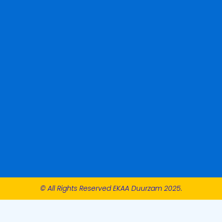
© All Rights Reserved EKAA Duurzam 2025.