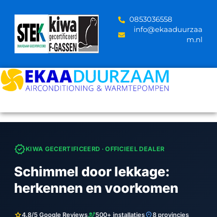
Skip
to
‪0853036558
content
info@ekaaduurzaa
m.nl
verified
KIWA GECERTIFICEERD · OFFICIEEL DEALER
Schimmel door lekkage:
herkennen en voorkomen
star
engineering
location_on
4.8/5 Google Reviews
500+ installaties
8 provincies