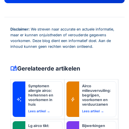
Disclaimer:
We streven naar accurate en actuele informatie,
maar er kunnen onjuistheden of verouderde gegevens
voorkomen. Deze blog dient een informatief doel. Aan de
inhoud kunnen geen rechten worden ontleend.
auto_stories
Gerelateerde artikelen
Symptomen
Airco
allergie airco:
milieuvervuiling:
herkennen en
begrijpen,
auto_awesome
bolt
voorkomen in
voorkomen en
huis
verduurzamen
Lees artikel →
Lees artikel →
Lg airco tikt:
Bijwerkingen