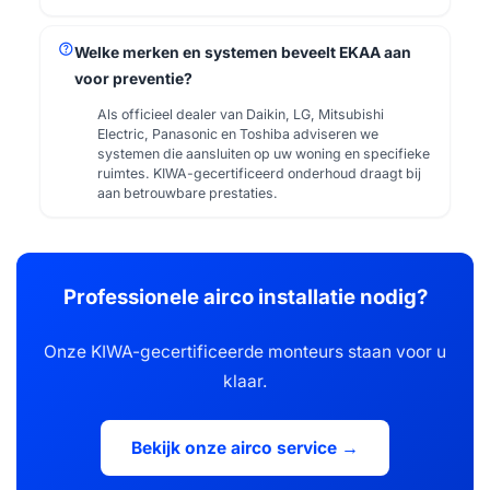
help
Welke merken en systemen beveelt EKAA aan
voor preventie?
Als officieel dealer van Daikin, LG, Mitsubishi
Electric, Panasonic en Toshiba adviseren we
systemen die aansluiten op uw woning en specifieke
ruimtes. KIWA-gecertificeerd onderhoud draagt bij
aan betrouwbare prestaties.
Professionele airco installatie nodig?
Onze KIWA-gecertificeerde monteurs staan voor u
klaar.
Bekijk onze airco service →