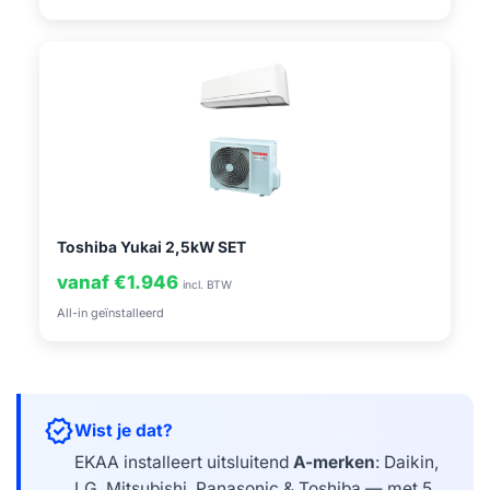
Toshiba Yukai 2,5kW SET
vanaf €1.946
incl. BTW
All-in geïnstalleerd
verified
Wist je dat?
EKAA installeert uitsluitend
A-merken
: Daikin,
LG, Mitsubishi, Panasonic & Toshiba — met 5