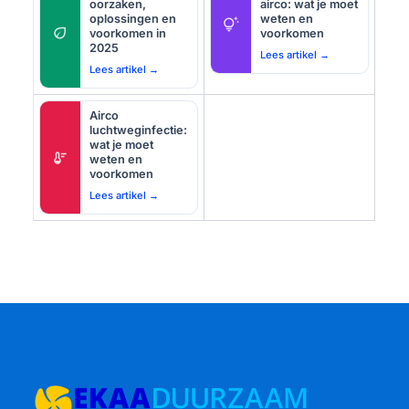
oorzaken,
airco: wat je moet
oplossingen en
weten en
tips_and_updates
eco
voorkomen in
voorkomen
2025
Lees artikel →
Lees artikel →
Airco
luchtweginfectie:
wat je moet
thermostat
weten en
voorkomen
Lees artikel →