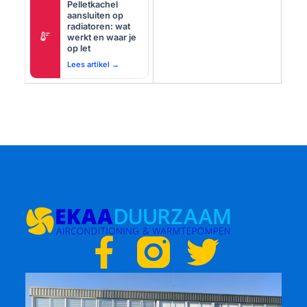
Pelletkachel
aansluiten op
radiatoren: wat
thermostat
werkt en waar je
op let
Lees artikel →
F
T
a
w