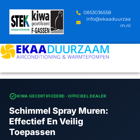
Skip
to
‪0853036558
content
info@ekaaduurzaa
m.nl
verified
KIWA GECERTIFICEERD · OFFICIEEL DEALER
Schimmel Spray Muren:
Effectief En Veilig
Toepassen