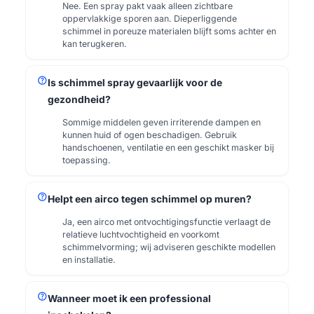
Nee. Een spray pakt vaak alleen zichtbare
oppervlakkige sporen aan. Dieperliggende
schimmel in poreuze materialen blijft soms achter en
kan terugkeren.
help
Is schimmel spray gevaarlijk voor de
gezondheid?
Sommige middelen geven irriterende dampen en
kunnen huid of ogen beschadigen. Gebruik
handschoenen, ventilatie en een geschikt masker bij
toepassing.
help
Helpt een airco tegen schimmel op muren?
Ja, een airco met ontvochtigingsfunctie verlaagt de
relatieve luchtvochtigheid en voorkomt
schimmelvorming; wij adviseren geschikte modellen
en installatie.
help
Wanneer moet ik een professional