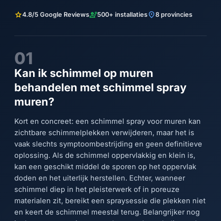
star
engineering
location_on
4.8/5 Google Reviews
500+ installaties
8 provincies
01
Kan ik schimmel op muren
behandelen met schimmel spray
muren?
Kort en concreet: een schimmel spray voor muren kan
zichtbare schimmelplekken verwijderen, maar het is
vaak slechts symptoombestrijding en geen definitieve
oplossing. Als de schimmel oppervlakkig en klein is,
kan een geschikt middel de sporen op het oppervlak
doden en het uiterlijk herstellen. Echter, wanneer
schimmel diep in het pleisterwerk of in poreuze
materialen zit, bereikt een spraysessie die plekken niet
en keert de schimmel meestal terug. Belangrijker nog