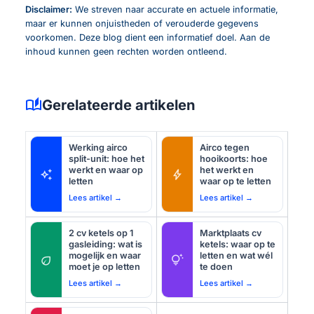
Disclaimer:
We streven naar accurate en actuele informatie,
maar er kunnen onjuistheden of verouderde gegevens
voorkomen. Deze blog dient een informatief doel. Aan de
inhoud kunnen geen rechten worden ontleend.
auto_stories
Gerelateerde artikelen
Werking airco
Airco tegen
split-unit: hoe het
hooikoorts: hoe
werkt en waar op
het werkt en
auto_awesome
bolt
letten
waar op te letten
Lees artikel →
Lees artikel →
2 cv ketels op 1
Marktplaats cv
gasleiding: wat is
ketels: waar op te
mogelijk en waar
letten en wat wél
eco
tips_and_updates
moet je op letten
te doen
Lees artikel →
Lees artikel →