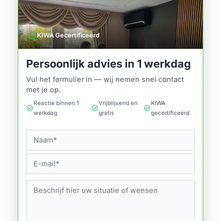
verified
KIWA Gecertificeerd
Persoonlijk advies in 1 werkdag
Vul het formulier in — wij nemen snel contact
met je op.
Reactie binnen 1
Vrijblijvend en
KIWA
check_circle
check_circle
check_circle
werkdag
gratis
gecertificeerd