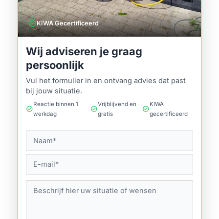
verified
KIWA Gecertificeerd
Wij adviseren je graag
persoonlijk
Vul het formulier in en ontvang advies dat past
bij jouw situatie.
Reactie binnen 1
Vrijblijvend en
KIWA
check_circle
check_circle
check_circle
werkdag
gratis
gecertificeerd