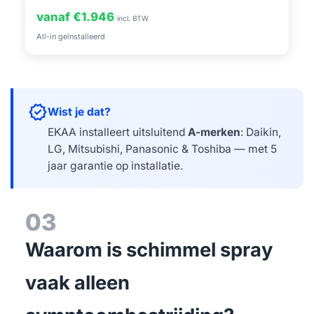
vanaf €1.946
incl. BTW
All-in geïnstalleerd
verified
Wist je dat?
EKAA installeert uitsluitend
A-merken
: Daikin,
LG, Mitsubishi, Panasonic & Toshiba — met 5
jaar garantie op installatie.
03
Waarom is schimmel spray
vaak alleen