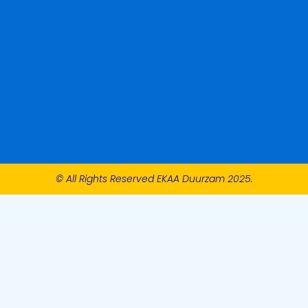
© All Rights Reserved EKAA Duurzam 2025.