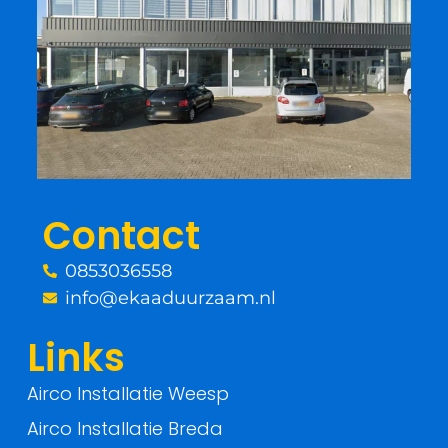
c
i
e
t
b
t
o
e
o
r
Contact
k
0853036558
-
info@ekaaduurzaam.nl
f
Links
Airco Installatie Weesp
Airco Installatie Breda