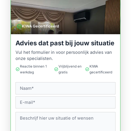
verified
KIWA Gecertificeerd
Advies dat past bij jouw situatie
Vul het formulier in voor persoonlijk advies van
onze specialisten.
Reactie binnen 1
Vrijblijvend en
KIWA
check_circle
check_circle
check_circle
werkdag
gratis
gecertificeerd