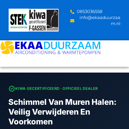
Skip
to
‪0853036558
content
info@ekaaduurzaa
m.nl
verified
KIWA GECERTIFICEERD · OFFICIEEL DEALER
Schimmel Van Muren Halen:
Veilig Verwijderen En
Voorkomen