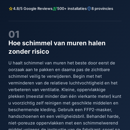
star
engineering
location_on
4.8/5 Google Reviews
500+ installaties
8 provincies
01
Hoe schimmel van muren halen
zonder risico
U haalt schimmel van muren het beste door eerst de
oorzaak aan te pakken en daarna pas de zichtbare
schimmel veilig te verwijderen. Begin met het
verminderen van de relatieve luchtvochtigheid en het
verbeteren van ventilatie. Kleine, oppervlakkige
plekken (meestal minder dan één vierkante meter) kunt
u voorzichtig zelf reinigen met geschikte middelen en
beschermende kleding. Gebruik een FFP2-masker,
handschoenen en een veiligheidsbril. Behandel harde,
niet-poreuze oppervlakken met een schimmelwerend
middel volgens de instructie van de fabrikant; spoel na