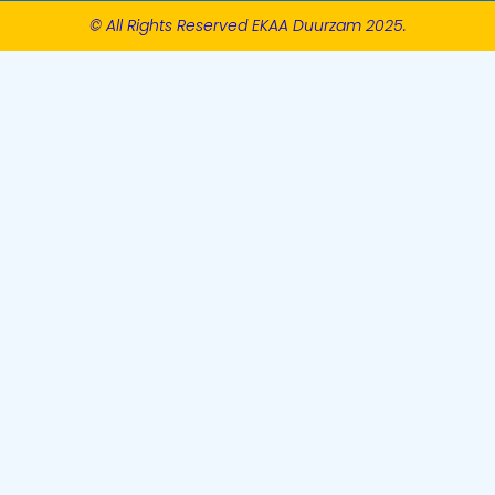
© All Rights Reserved EKAA Duurzam 2025.