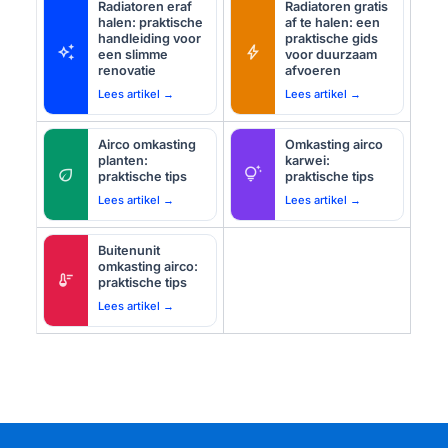
Radiatoren eraf
Radiatoren gratis
halen: praktische
af te halen: een
handleiding voor
praktische gids
auto_awesome
bolt
een slimme
voor duurzaam
renovatie
afvoeren
Lees artikel →
Lees artikel →
Airco omkasting
Omkasting airco
planten:
karwei:
eco
tips_and_updates
praktische tips
praktische tips
Lees artikel →
Lees artikel →
Buitenunit
omkasting airco:
thermostat
praktische tips
Lees artikel →