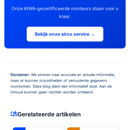
Onze KIWA-gecertificeerde monteurs staan voor u
klaar.
Bekijk onze airco service →
Disclaimer:
We streven naar accurate en actuele informatie,
maar er kunnen onjuistheden of verouderde gegevens
voorkomen. Deze blog dient een informatief doel. Aan de
inhoud kunnen geen rechten worden ontleend.
auto_stories
Gerelateerde artikelen