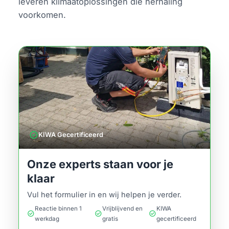
leveren klimaatoplossingen die herhaling
voorkomen.
verified
KIWA Gecertificeerd
Onze experts staan voor je
klaar
Vul het formulier in en wij helpen je verder.
Reactie binnen 1
Vrijblijvend en
KIWA
check_circle
check_circle
check_circle
werkdag
gratis
gecertificeerd