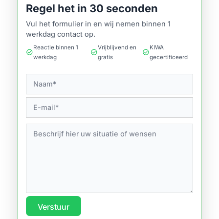
Regel het in 30 seconden
Vul het formulier in en wij nemen binnen 1
werkdag contact op.
Reactie binnen 1
Vrijblijvend en
KIWA
check_circle
check_circle
check_circle
werkdag
gratis
gecertificeerd
Verstuur