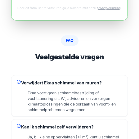
Door dit formulier te versturen ga je akkoord met onze
privacyverklaring
.
FAQ
Veelgestelde vragen
help
Verwijdert Ekaa schimmel van muren?
Ekaa voert geen schimmelbestrijding of
vochtsanering uit. Wij adviseren en verzorgen
klimaatoplossingen die de oorzaak van vocht- en
schimmelproblemen wegnemen.
help
Kan ik schimmel zelf verwijderen?
Ja, bij kleine oppervlakten (<1 m²) kunt u schimmel