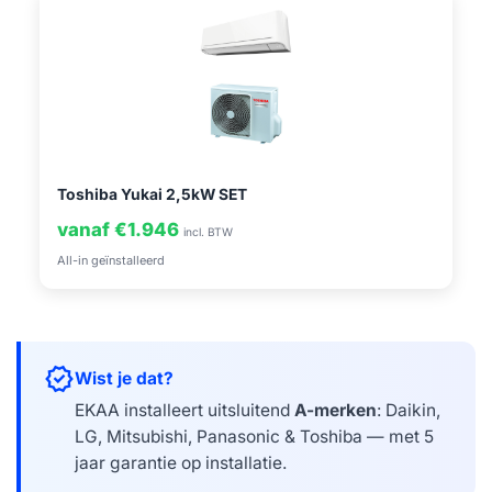
Toshiba Yukai 2,5kW SET
vanaf €1.946
incl. BTW
All-in geïnstalleerd
verified
Wist je dat?
EKAA installeert uitsluitend
A-merken
: Daikin,
LG, Mitsubishi, Panasonic & Toshiba — met 5
jaar garantie op installatie.