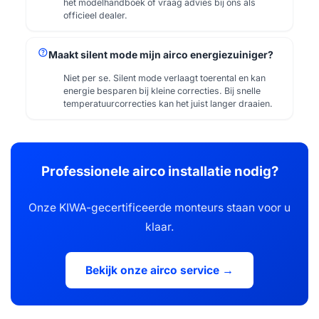
het modelhandboek of vraag advies bij ons als
officieel dealer.
help
Maakt silent mode mijn airco energiezuiniger?
Niet per se. Silent mode verlaagt toerental en kan
energie besparen bij kleine correcties. Bij snelle
temperatuurcorrecties kan het juist langer draaien.
Professionele airco installatie nodig?
Onze KIWA-gecertificeerde monteurs staan voor u
klaar.
Bekijk onze airco service →