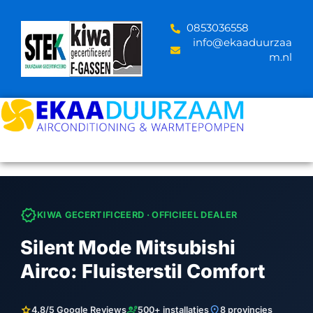
Skip
to
‪0853036558
content
info@ekaaduurzaa
m.nl
verified
KIWA GECERTIFICEERD · OFFICIEEL DEALER
Silent Mode Mitsubishi
Airco: Fluisterstil Comfort
star
engineering
location_on
4.8/5 Google Reviews
500+ installaties
8 provincies