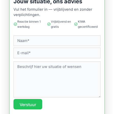
Jouw situatie, ons advies
Vul het formulier in — vrijblijvend en zonder
verplichtingen.
Reactie binnen 1
Vrijblijvend en
KIWA
check_circle
check_circle
check_circle
werkdag
gratis
gecertificeerd
Verstuur