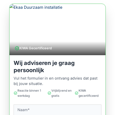
verified
KIWA Gecertificeerd
Wij adviseren je graag
persoonlijk
Vul het formulier in en ontvang advies dat past
bij jouw situatie.
Reactie binnen 1
Vrijblijvend en
KIWA
check_circle
check_circle
check_circle
werkdag
gratis
gecertificeerd