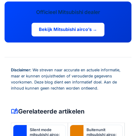
Officieel Mitsubishi dealer
Bekijk Mitsubishi airco’s →
Disclaimer:
We streven naar accurate en actuele informatie,
maar er kunnen onjuistheden of verouderde gegevens
voorkomen. Deze blog dient een informatief doel. Aan de
inhoud kunnen geen rechten worden ontleend.
auto_stories
Gerelateerde artikelen
Silent mode
Buitenunit
mitsubishi airco:
mitsubishi airco: