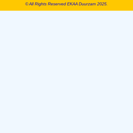
© All Rights Reserved EKAA Duurzam 2025.