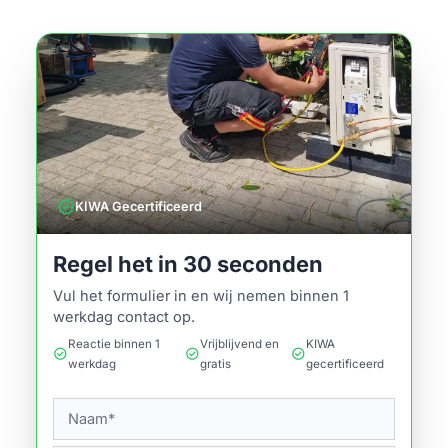
verified
KIWA Gecertificeerd
Regel het in 30 seconden
Vul het formulier in en wij nemen binnen 1
werkdag contact op.
Reactie binnen 1
Vrijblijvend en
KIWA
check_circle
check_circle
check_circle
werkdag
gratis
gecertificeerd