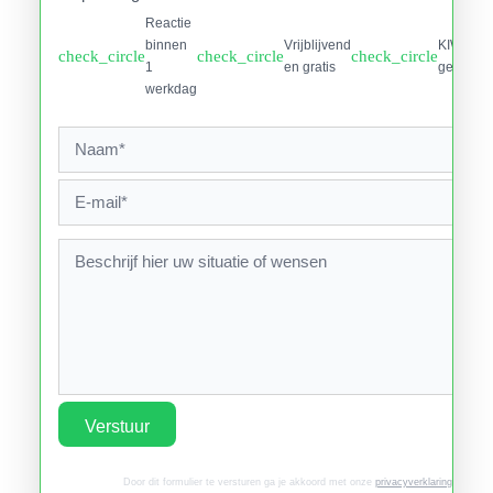
Reactie
binnen
Vrijblijvend
KIWA
check_circle
check_circle
check_circle
1
en gratis
gecertifi
werkdag
Verstuur
Door dit formulier te versturen ga je akkoord met onze
privacyverklaring
.