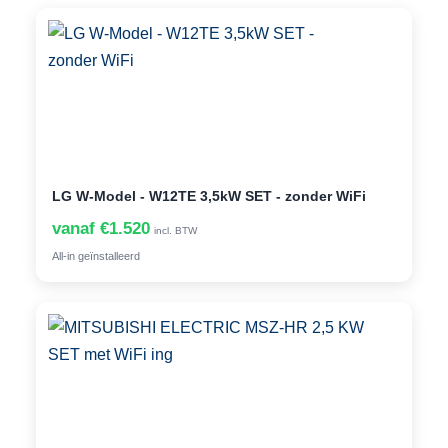
LG W-Model - W12TE 3,5kW SET - zonder WiFi
vanaf €1.520
incl. BTW
All-in geïnstalleerd