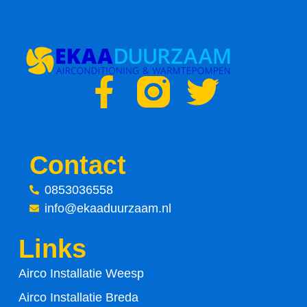
F
T
a
w
c
i
Contact
e
t
0853036558
info@ekaaduurzaam.nl
b
t
Links
o
e
Airco Installatie Weesp
o
r
Airco Installatie Breda