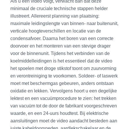
Als u een video volgt, verwacht dan dat deze
minimaal de cruciale technische stappen helder
illustreert. Allereerst planning van plaatsing:
maximale leidingslengte van binnen- naar buitenunit,
verticale hoogteverschillen en locatie van de
condensafvoer. Daarna het boren van een correcte
doorvoer en het monteren van een stevige drager
voor de binnenunit. Tijdens het verbinden van de
koelmiddelleidingen is het essentieel dat de video
het spoelen met droge stikstof toont om zuurvorming
en verontreiniging te voorkomen. Soldeer- of laswerk
moet met beschermgas gebeuren, anders ontstaan
oxidatie en lekken. Vervolgens hoort u een degelijke
lektest en een vacuümprocedure te zien: het trekken
van vacuüm tot de door de fabrikant voorgeschreven
waarde, en een 24-uurs houdtest. Bij elektrische
aansluitingen moet de video aandacht besteden aan
juiste kabeldoorsneden, aardlekschakelaar en de