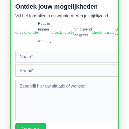
Ontdek jouw mogelijkheden
Vul het formulier in en wij informeren je vrijblijvend.
Reactie
binnen
Vrijblijvend
KIWA
check_circle
check_circle
check_circle
1
en gratis
gecertifi
werkdag