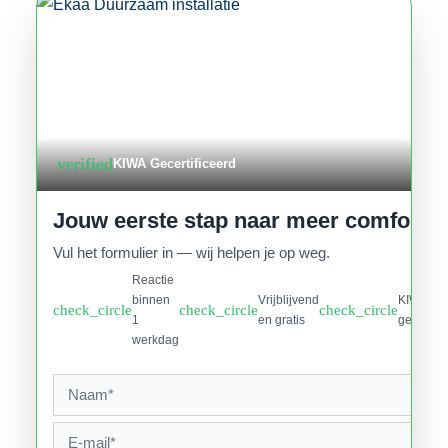
verified
KIWA Gecertificeerd
Jouw eerste stap naar meer comfort
Vul het formulier in — wij helpen je op weg.
Reactie
binnen
Vrijblijvend
KIWA
check_circle
check_circle
check_circle
1
en gratis
gecertifi
werkdag