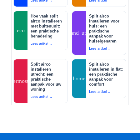
Lees artikel →
Lees artikel →
Hoe vaak split
Split airco
airco installeren
installeren voor
met buitenunit:
huis: een
eco
een praktische
praktische
tips_and_updates
benadering
aanpak voor
huiseigenaren
Lees artikel →
Lees artikel →
Split airco
Split airco
installeren
installeren in flat:
utrecht: een
een praktische
home
praktische
aanpak voor
thermostat
aanpak voor uw
comfort
woning
Lees artikel →
Lees artikel →