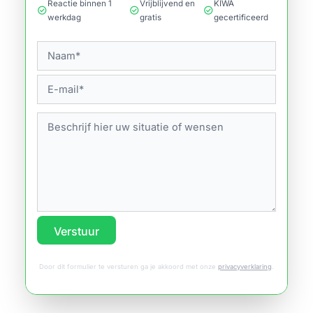
Reactie binnen 1
Vrijblijvend en
KIWA
check_circle
check_circle
check_circle
werkdag
gratis
gecertificeerd
Verstuur
Door dit formulier te versturen ga je akkoord met onze
privacyverklaring
.