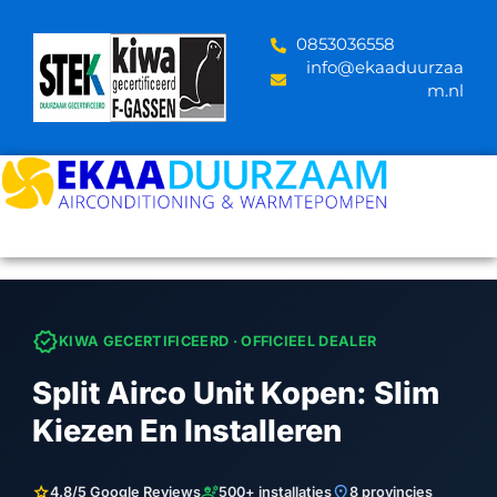
Skip
to
‪0853036558
content
info@ekaaduurzaa
m.nl
verified
KIWA GECERTIFICEERD · OFFICIEEL DEALER
Split Airco Unit Kopen: Slim
Kiezen En Installeren
star
engineering
location_on
4.8/5 Google Reviews
500+ installaties
8 provincies