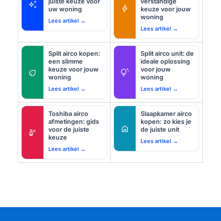
juiste keuze voor
verstandige
auto_awesome
bolt
uw woning
keuze voor jouw
woning
Lees artikel →
Lees artikel →
Split airco kopen:
Split airco unit: de
een slimme
ideale oplossing
keuze voor jouw
voor jouw
eco
tips_and_updates
woning
woning
Lees artikel →
Lees artikel →
Toshiba airco
Slaapkamer airco
afmetingen: gids
kopen: zo kies je
home
voor de juiste
de juiste unit
thermostat
keuze
Lees artikel →
Lees artikel →