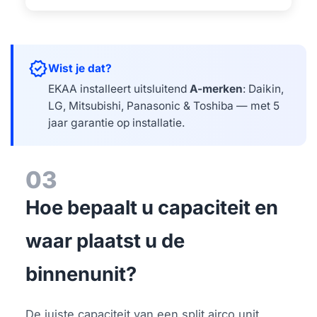
verified
Wist je dat?
EKAA installeert uitsluitend
A-merken
: Daikin,
LG, Mitsubishi, Panasonic & Toshiba — met 5
jaar garantie op installatie.
03
Hoe bepaalt u capaciteit en
waar plaatst u de
binnenunit?
De juiste capaciteit van een split airco unit