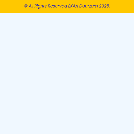
© All Rights Reserved EKAA Duurzam 2025.