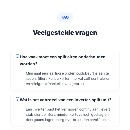
FAQ
Veelgestelde vragen
help
Hoe vaak moet een split airco onderhouden
worden?
Minimaal één jaarlijkse onderhoudsbeurt is aan te
raden; filters kunt u korter interval zelf controleren
en reinigen afhankelijk van gebruik.
help
Wat is het voordeel van een inverter-split unit?
Een inverter past het vermogen continu aan, levert
stabieler comfort, minder kortcyclisch gedrag en
doorgaans lager energieverbruik dan on/off-units.