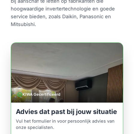
bij aanschaf te letten op fabrikanten die
hoogwaardige invertertechnologie en goede
service bieden, zoals Daikin, Panasonic en
Mitsubishi.
verified
KIWA Gecertificeerd
Advies dat past bij jouw situatie
Vul het formulier in voor persoonlijk advies van
onze specialisten.