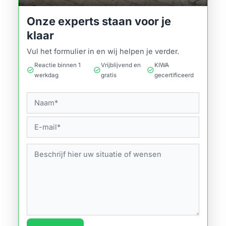
Onze experts staan voor je
klaar
Vul het formulier in en wij helpen je verder.
Reactie binnen 1
Vrijblijvend en
KIWA
check_circle
check_circle
check_circle
werkdag
gratis
gecertificeerd