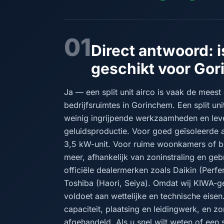
01
Direct antwoord: is
geschikt voor Go
Ja — een split unit airco is vaak de mees
bedrijfsruimtes in Gorinchem. Een split uni
weinig ingrijpende werkzaamheden en leve
geluidsproductie. Voor goed geïsoleerde 
3,5 kW-unit. Voor ruime woonkamers of b
meer, afhankelijk van zoninstraling en geb
officiële dealermerken zoals Daikin (Perf
Toshiba (Haori, Seiya). Omdat wij KIWA-gecer
voldoet aan wettelijke en technische eis
capaciteit, plaatsing en leidingwerk, en 
afgehandeld. Als u snel wilt weten of een s