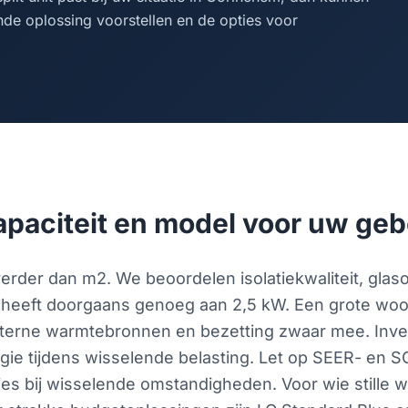
nde oplossing voorstellen en de opties voor
 capaciteit en model voor uw g
 verder dan m2. We beoordelen isolatiekwaliteit, gla
 heeft doorgaans genoeg aan 2,5 kW. Een grote wo
nterne warmtebronnen en bezetting zwaar mee. Inv
rgie tijdens wisselende belasting. Let op SEER- en
s bij wisselende omstandigheden. Voor wie stille w