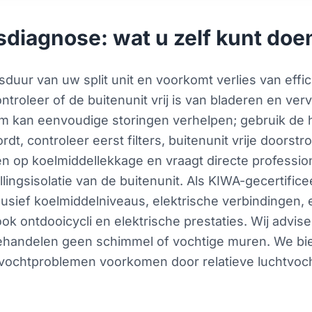
diagnose: wat u zelf kunt doe
duur van uw split unit en voorkomt verlies van eff
controleer of de buitenunit vrij is van bladeren en ver
em kan eenvoudige storingen verhelpen; gebruik de he
rdt, controleer eerst filters, buitenunit vrije doorst
en op koelmiddellekkage en vraagt directe professio
llingsisolatie van de buitenunit. Als KIWA-gecertificee
usief koelmiddelniveaus, elektrische verbindingen, 
 ontdooicycli en elektrische prestaties. Wij advise
j behandelen geen schimmel of vochtige muren. We bi
 vochtproblemen voorkomen door relatieve luchtvoch