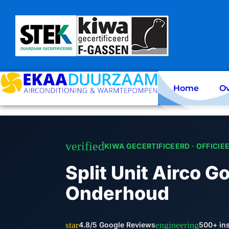
Skip
to
content
Home
Ov
verified
KIWA GECERTIFICEERD · OFFICIE
Split Unit Airco G
Onderhoud
star
engineering
4.8/5 Google Reviews
500+ ins