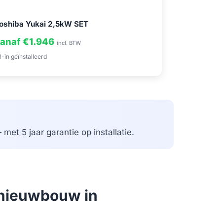
oshiba Yukai 2,5kW SET
anaf €1.946
incl. BTW
l-in geïnstalleerd
met 5 jaar garantie op installatie.
 nieuwbouw in