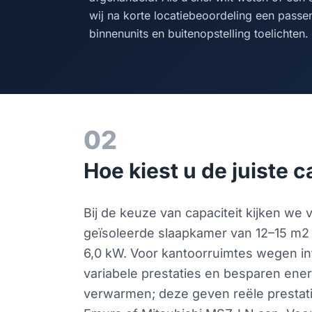
wij na korte locatiebeoordeling een passe
binnenunits en buitenopstelling toelichten.
02
Hoe kiest u de juiste
Bij de keuze van capaciteit kijken we
geïsoleerde slaapkamer van 12–15 m2
6,0 kW. Voor kantoorruimtes wegen i
variabele prestaties en besparen ene
verwarmen; deze geven reële prestatie