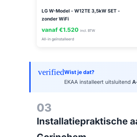
LG W-Model - W12TE 3,5kW SET -
zonder WiFi
vanaf €1.520
incl. BTW
All-in geïnstalleerd
verified
Wist je dat?
EKAA installeert uitsluitend
A
03
Installatiepraktische
Gorinchem