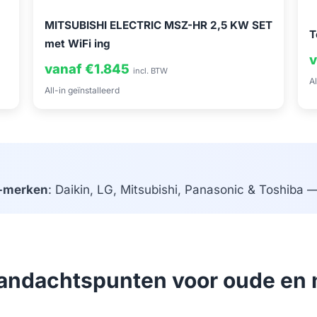
MITSUBISHI ELECTRIC MSZ-HR 2,5 KW SET
T
met WiFi ing
v
vanaf €1.845
incl. BTW
Al
All-in geïnstalleerd
-merken
: Daikin, LG, Mitsubishi, Panasonic & Toshiba — 
 aandachtspunten voor oude en