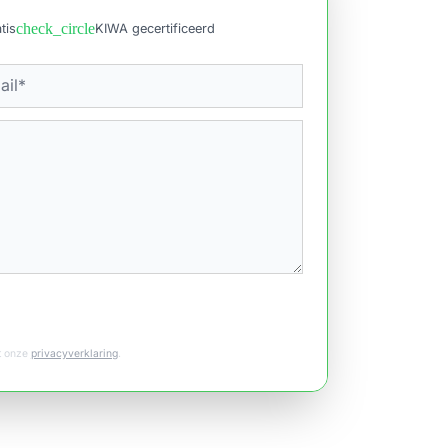
check_circle
tis
KIWA gecertificeerd
et onze
privacyverklaring
.