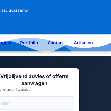
kaaduurzaam.nl
ragen
Portfolio
Contact
Artikelen
Vrijblijvend advies of offerte
aanvragen
ctie binnen 1 werkdag