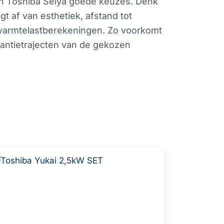
en Toshiba Seiya goede keuzes. Denk
gt af van esthetiek, afstand tot
n warmtelastberekeningen. Zo voorkomt
arantietrajecten van de gekozen