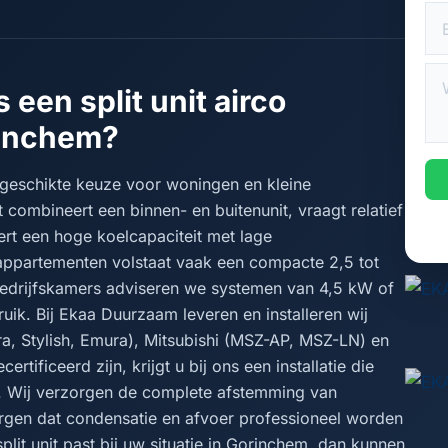
 een split unit airco
rinchem?
t geschikte keuze voor woningen en kleine
t combineert een binnen- en buitenunit, vraagt relatief
rt een hoge koelcapaciteit met lage
appartementen volstaat vaak een compacte 2,5 tot
edrijfskamers adviseren we systemen van 4,5 kW of
ruik. Bij Ekaa Duurzaam leveren en installeren wij
era, Stylish, Emura), Mitsubishi (MSZ-AP, MSZ-LN) en
tificeerd zijn, krijgt u bij ons een installatie die
en. Wij verzorgen de complete afstemming van
zorgen dat condensatie en afvoer professioneel worden
plit unit past bij uw situatie in Gorinchem, dan kunnen