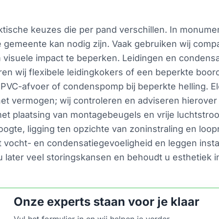
praktische keuzes die per pand verschillen. In monume
e gemeente kan nodig zijn. Vaak gebruiken wij comp
 visuele impact te beperken. Leidingen en condens
en wij flexibele leidingkokers of een beperkte booro
PVC-afvoer of condenspomp bij beperkte helling. Ele
et vermogen; wij controleren en adviseren hierover
 plaatsing van montagebeugels en vrije luchtstroo
gte, ligging ten opzichte van zoninstraling en loop
vocht- en condensatiegevoeligheid en leggen instal
u later veel storingskansen en behoudt u esthetiek 
Onze experts staan voor je klaar
Vul het formulier in en wij helpen je verder.