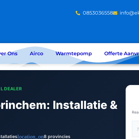
‪0853036558
info@e
er Ons
Airco
Warmtepomp
Offerte Aanv
EL DEALER
orinchem: Installatie &
Rea
location_on
tallaties
8 provincies