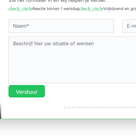
check_circle
check_circle
Reactie binnen 1 werkdag
Vrijblijvend en gra
Verstuur
Door dit formulier te versturen ga je akkoord m