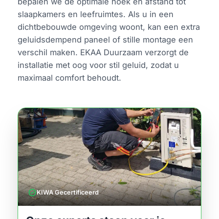
bepalen we de optimale hoek en afstand tot
slaapkamers en leefruimtes. Als u in een
dichtbebouwde omgeving woont, kan een extra
geluidsdempend paneel of stille montage een
verschil maken. EKAA Duurzaam verzorgt de
installatie met oog voor stil geluid, zodat u
maximaal comfort behoudt.
verified
KIWA Gecertificeerd