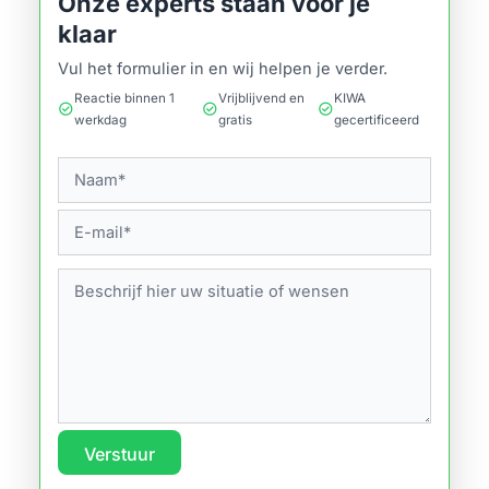
Onze experts staan voor je
klaar
Vul het formulier in en wij helpen je verder.
Reactie binnen 1
Vrijblijvend en
KIWA
check_circle
check_circle
check_circle
werkdag
gratis
gecertificeerd
Verstuur