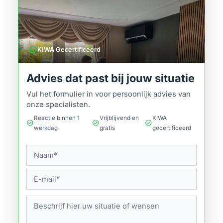
verified
KIWA Gecertificeerd
Advies dat past bij jouw situatie
Vul het formulier in voor persoonlijk advies van
onze specialisten.
Reactie binnen 1
Vrijblijvend en
KIWA
check_circle
check_circle
check_circle
werkdag
gratis
gecertificeerd