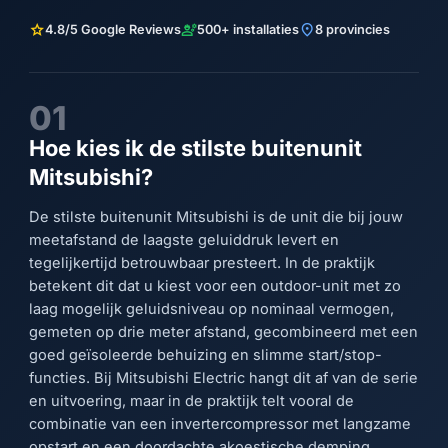
star
engineering
location_on
4.8/5 Google Reviews
500+ installaties
8 provincies
01
Hoe kies ik de stilste buitenunit
Mitsubishi?
De stilste buitenunit Mitsubishi is de unit die bij jouw
meetafstand de laagste geluiddruk levert en
tegelijkertijd betrouwbaar presteert. In de praktijk
betekent dit dat u kiest voor een outdoor-unit met zo
laag mogelijk geluidsniveau op nominaal vermogen,
gemeten op drie meter afstand, gecombineerd met een
goed geïsoleerde behuizing en slimme start/stop-
functies. Bij Mitsubishi Electric hangt dit af van de serie
en uitvoering, maar in de praktijk telt vooral de
combinatie van een invertercompressor met langzame
opstart en een doordachte akoestische demping.