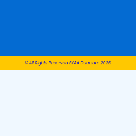
© All Rights Reserved EKAA Duurzam 2025.