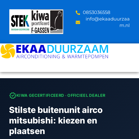
Skip
to
‪0853036558
content
info@ekaaduurzaa
m.nl
verified
KIWA GECERTIFICEERD · OFFICIEEL DEALER
Stilste buitenunit airco
mitsubishi: kiezen en
plaatsen