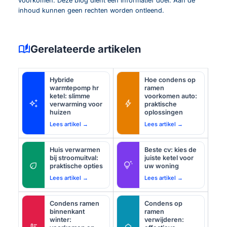
voorkomen. Deze blog dient een informatief doel. Aan de
inhoud kunnen geen rechten worden ontleend.
auto_stories
Gerelateerde artikelen
Hybride
Hoe condens op
warmtepomp hr
ramen
ketel: slimme
voorkomen auto:
auto_awesome
bolt
verwarming voor
praktische
huizen
oplossingen
Lees artikel →
Lees artikel →
Huis verwarmen
Beste cv: kies de
bij stroomuitval:
juiste ketel voor
eco
tips_and_updates
praktische opties
uw woning
Lees artikel →
Lees artikel →
Condens ramen
Condens op
binnenkant
ramen
winter:
verwijderen:
thermostat
home