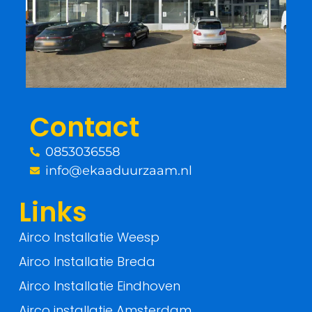
e
t
b
t
o
e
o
r
Contact
k
0853036558
-
info@ekaaduurzaam.nl
f
Links
Airco Installatie Weesp
Airco Installatie Breda
Airco Installatie Eindhoven
Airco installatie Amsterdam