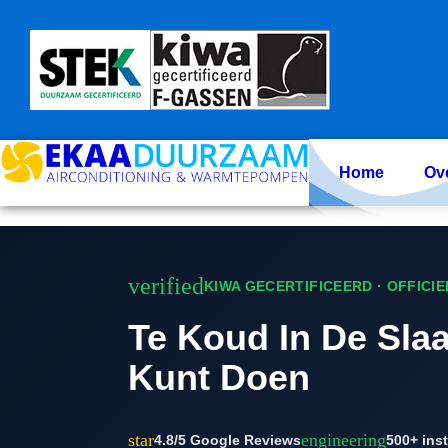
Skip
to
content
Home
Ov
verified
KIWA GECERTIFICEERD · OFFICI
Te Koud In De Sla
Kunt Doen
star
engineering
4.8/5 Google Reviews
500+ inst