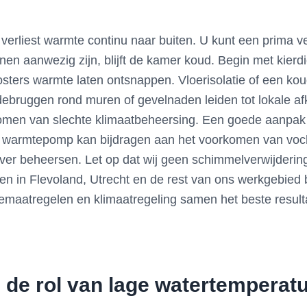
, verliest warmte continu naar buiten. U kunt een prim
jnen aanwezig zijn, blijft de kamer koud. Begin met kier
roosters warmte laten ontsnappen. Vloerisolatie of een ko
debruggen rond muren of gevelnaden leiden tot lokale a
omen van slechte klimaatbeheersing. Een goede aanpak 
of warmtepomp kan bijdragen aan het voorkomen van vo
ever beheersen. Let op dat wij geen schimmelverwijderin
gen in Flevoland, Utrecht en de rest van ons werkgebie
emaatregelen en klimaatregeling samen het beste result
n de rol van lage watertempera