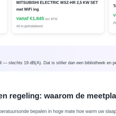
MITSUBISHI ELECTRIC MSZ-HR 2,5 KW SET
T
met WiFi ing
v
vanaf €1.845
incl. BTW
Al
All-in geïnstalleerd
l
— slechts 19 dB(A). Dat is stiller dan een bibliotheek en p
n regeling: waarom de meetplaa
mperatuursonde bepalen in hoge mate hoe warm uw slaap