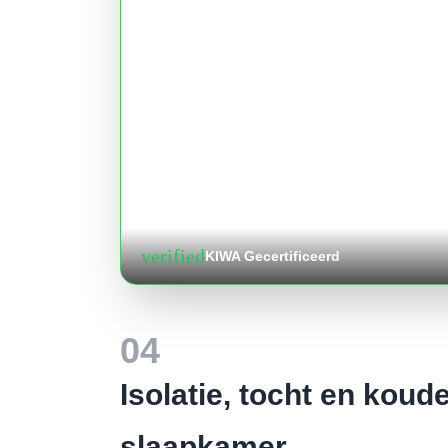
verified
KIWA Gecertificeerd
04
Isolatie, tocht en kou
slaapkamer