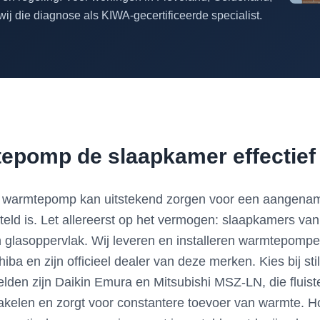
ij die diagnose als KIWA-gecertificeerde specialist.
tepomp de slaapkamer effectie
n warmtepomp kan uitstekend zorgen voor een aangenam
eld is. Let allereerst op het vermogen: slaapkamers 
en glasoppervlak. Wij leveren en installeren warmtepom
iba en zijn officieel dealer van deze merken. Kies bij s
lden zijn Daikin Emura en Mitsubishi MSZ-LN, die fluist
akelen en zorgt voor constantere toevoer van warmte. Ho