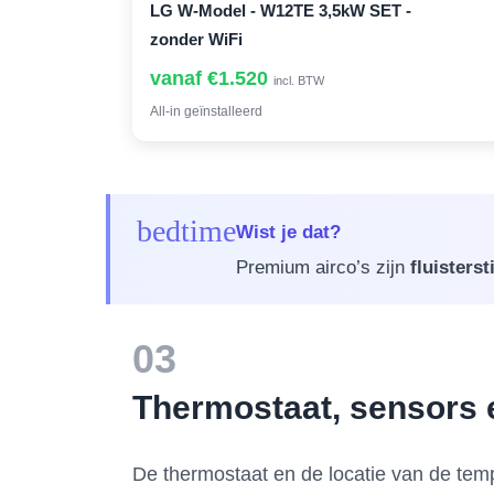
LG W-Model - W12TE 3,5kW SET -
zonder WiFi
vanaf €1.520
incl. BTW
All-in geïnstalleerd
bedtime
Wist je dat?
Premium airco’s zijn
fluistersti
03
Thermostaat, sensors e
De thermostaat en de locatie van de te