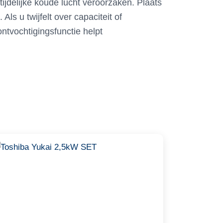
tijdelijke koude lucht veroorzaken. Plaats
ls u twijfelt over capaciteit of
ontvochtigingsfunctie helpt