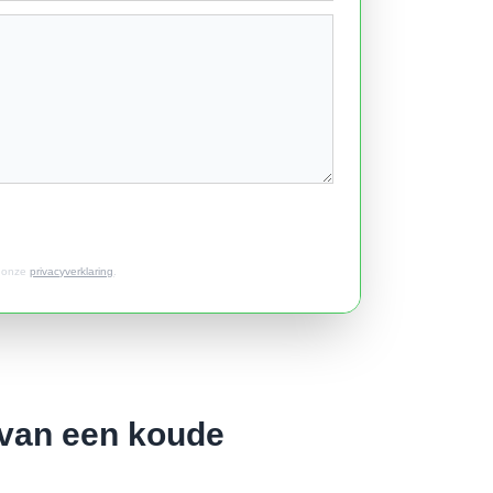
t onze
privacyverklaring
.
 van een koude