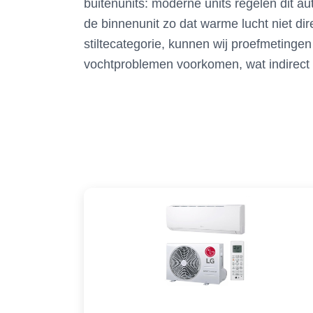
buitenunits: moderne units regelen dit au
de binnenunit zo dat warme lucht niet dire
stiltecategorie, kunnen wij proefmetingen
vochtproblemen voorkomen, wat indirect 