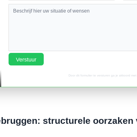
Verstuur
Door dit formulier te versturen ga je akkoord me
debruggen: structurele oorzaken