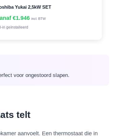
oshiba Yukai 2,5kW SET
anaf €1.946
incl. BTW
l-in geïnstalleerd
erfect voor ongestoord slapen.
ts telt
kamer aanvoelt. Een thermostaat die in