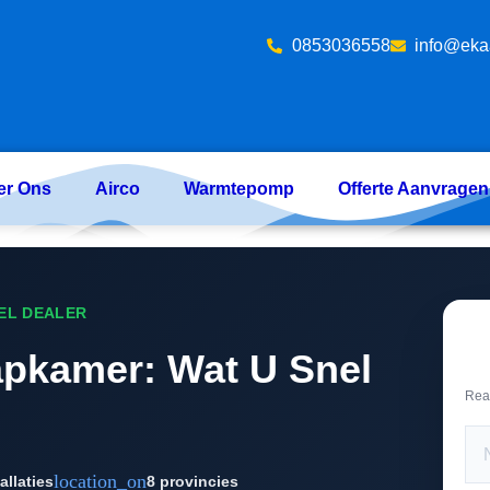
‪0853036558
info@eka
er Ons
Airco
Warmtepomp
Offerte Aanvragen
EEL DEALER
apkamer: Wat U Snel
Rea
location_on
allaties
8 provincies