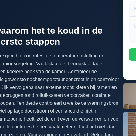
aarom het te koud in de
eerste stappen
ie gerichte controles: de temperatuurinstelling en
rmingsregeling. Vaak staat de thermostaat lager
 een koelere hoek van de kamer. Controleer de
 de gewenste nachttemperatuur concreet in en controleer
Kijk vervolgens naar externe tocht: kieren bij ramen en
oudebruggen rond rolluikkasten veroorzaken continue
houden. Ten derde controleert u welke verwarmingsbron
el op lage doorstroom of een airco die niet in
warmtepomp heeft, zet de unit even op verwarmen en voel
snelle controles helpen vaak meteen. Lukt het niet, dan
 en regeling. Voor woningen in Flevoland, Gelderland,