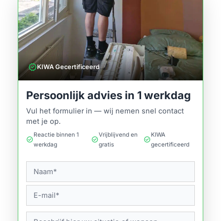
verified
KIWA Gecertificeerd
Persoonlijk advies in 1 werkdag
Vul het formulier in — wij nemen snel contact
met je op.
Reactie binnen 1
Vrijblijvend en
KIWA
check_circle
check_circle
check_circle
werkdag
gratis
gecertificeerd