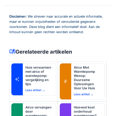
Disclaimer:
We streven naar accurate en actuele informatie,
maar er kunnen onjuistheden of verouderde gegevens
voorkomen. Deze blog dient een informatief doel. Aan de
inhoud kunnen geen rechten worden ontleend.
auto_stories
Gerelateerde artikelen
Huis verwarmen
Airco Met
met airco of
Warmtepomp
warmtepomp:
Weesp:
auto_awesome
vergelijking en
Duurzame
bolt
tips
Oplossingen
Voor Uw Huis
Lees artikel →
Lees artikel →
Airco vervangen
Hoeveel kost
door
onderhoud
warmtepomp:
warmtepomp?