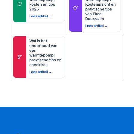
eco
kosten en tips
Kosteninzicht en
tips_and_updates
2025
praktische tips
van Ekaa
Lees artikel →
Duurzaam
Lees artikel →
Wat is het
onderhoud van
een
warmtepomp:
thermostat
praktische tips en
checklists
Lees artikel →