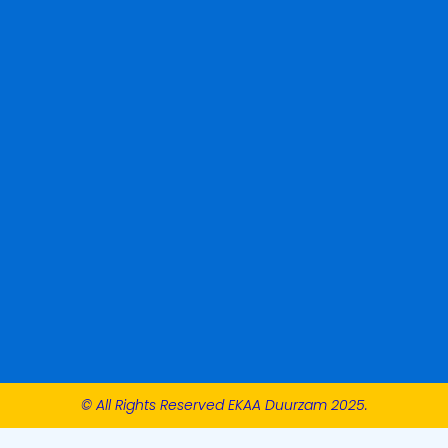
© All Rights Reserved EKAA Duurzam 2025.