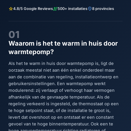
star
engineering
location_on
4.8/5 Google Reviews
500+ installaties
8 provincies
01
Waarom is het te warm in huis door
warmtepomp?
Als het te warm in huis door warmtepomp is, ligt de
oorzaak meestal niet aan één enkel onderdeel maar
aan de combinatie van regeling, installatieontwerp en
gebruikersinstellingen. Een warmtepomp werkt
modulerend: zij verlaagt of verhoogt haar vermogen
afhankelijk van de gevraagde temperatuur. Als de
regeling verkeerd is ingesteld, de thermostaat op een
te hoge setpoint staat, of de installatie te groot is,
levert dat overshoot op en ontstaat er een constant
gevoel van te hoge binnentemperatuur. Ook een te
hoge aanvoertemperatuur richting radiatoren of