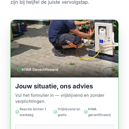
zijn bij twijfel de juiste vervolgstap.
verified
KIWA Gecertificeerd
Jouw situatie, ons advies
Vul het formulier in — vrijblijvend en zonder
verplichtingen.
Reactie binnen 1
Vrijblijvend en
KIWA
check_circle
check_circle
check_circle
werkdag
gratis
gecertificeerd