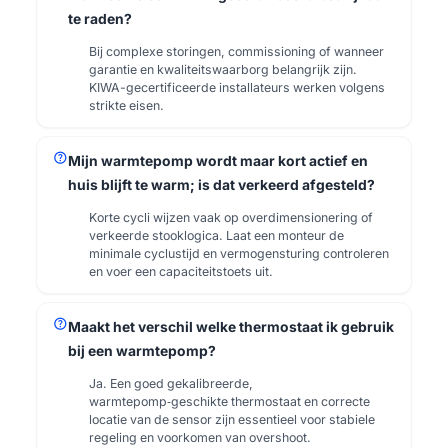
te raden?
Bij complexe storingen, commissioning of wanneer
garantie en kwaliteitswaarborg belangrijk zijn.
KIWA-gecertificeerde installateurs werken volgens
strikte eisen.
help
Mijn warmtepomp wordt maar kort actief en
huis blijft te warm; is dat verkeerd afgesteld?
Korte cycli wijzen vaak op overdimensionering of
verkeerde stooklogica. Laat een monteur de
minimale cyclustijd en vermogensturing controleren
en voer een capaciteitstoets uit.
help
Maakt het verschil welke thermostaat ik gebruik
bij een warmtepomp?
Ja. Een goed gekalibreerde,
warmtepomp‑geschikte thermostaat en correcte
locatie van de sensor zijn essentieel voor stabiele
regeling en voorkomen van overshoot.