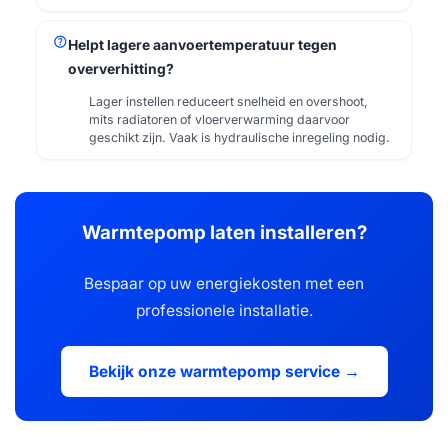
help
Helpt lagere aanvoertemperatuur tegen
oververhitting?
Lager instellen reduceert snelheid en overshoot,
mits radiatoren of vloerverwarming daarvoor
geschikt zijn. Vaak is hydraulische inregeling nodig.
Warmtepomp laten installeren?
Bespaar op uw energiekosten met een
professionele installatie.
Bekijk onze warmtepomp service →