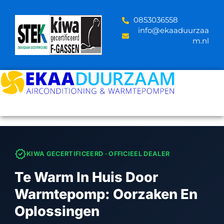
Skip
to
‪0853036558
content
info@ekaaduurzaa
m.nl
verified
KIWA GECERTIFICEERD · OFFICIEEL DEALER
Te Warm In Huis Door
Warmtepomp: Oorzaken En
Oplossingen