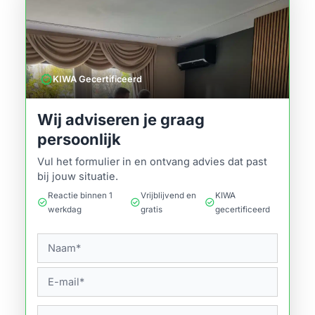
verified
KIWA Gecertificeerd
Wij adviseren je graag
persoonlijk
Vul het formulier in en ontvang advies dat past
bij jouw situatie.
Reactie binnen 1
Vrijblijvend en
KIWA
check_circle
check_circle
check_circle
werkdag
gratis
gecertificeerd