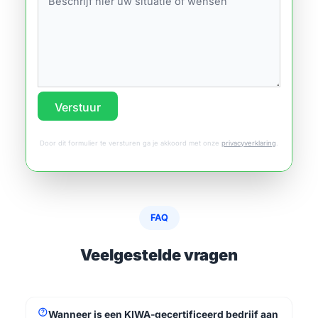
Verstuur
Door dit formulier te versturen ga je akkoord met onze
privacyverklaring
.
FAQ
Veelgestelde vragen
help
Wanneer is een KIWA-gecertificeerd bedrijf aan