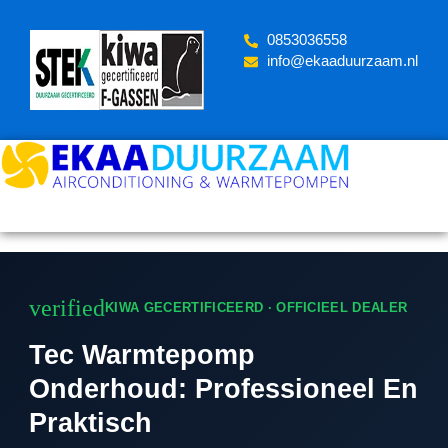
Skip
to
‪0853036558
content
info@ekaaduurzaam.nl
verified
KIWA GECERTIFICEERD · OFFICIEEL DEALER
Tec Warmtepomp
Onderhoud: Professioneel En
Praktisch