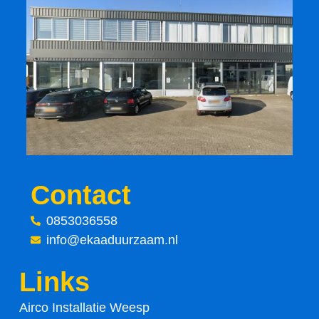
a
w
c
i
e
t
b
t
o
e
o
r
Contact
k
0853036558
-
info@ekaaduurzaam.nl
f
Links
Airco Installatie Weesp