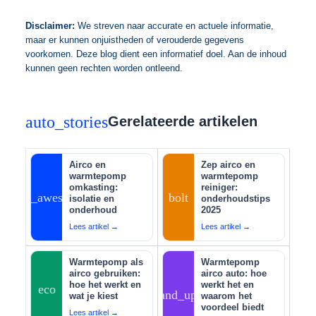
Disclaimer:
We streven naar accurate en actuele informatie,
maar er kunnen onjuistheden of verouderde gegevens
voorkomen. Deze blog dient een informatief doel. Aan de inhoud
kunnen geen rechten worden ontleend.
auto_stories
Gerelateerde artikelen
Airco en
Zep airco en
warmtepomp
warmtepomp
omkasting:
reiniger:
auto_awesome
bolt
isolatie en
onderhoudstips
onderhoud
2025
Lees artikel →
Lees artikel →
Warmtepomp als
Warmtepomp
airco gebruiken:
airco auto: hoe
hoe het werkt en
werkt het en
eco
tips_and_updates
wat je kiest
waarom het
voordeel biedt
Lees artikel →