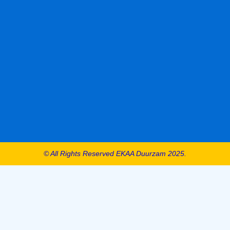
© All Rights Reserved EKAA Duurzam 2025.