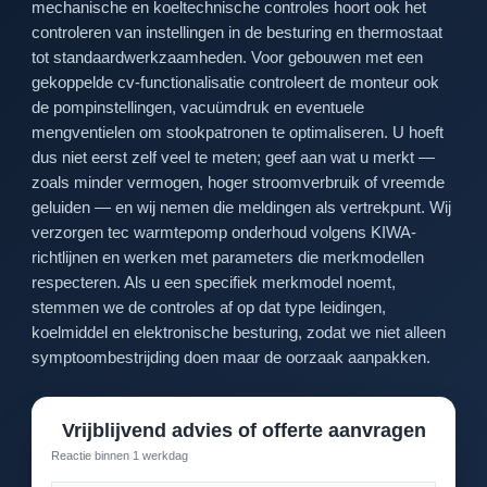
mechanische en koeltechnische controles hoort ook het
controleren van instellingen in de besturing en thermostaat
tot standaardwerkzaamheden. Voor gebouwen met een
gekoppelde cv-functionalisatie controleert de monteur ook
de pompinstellingen, vacuümdruk en eventuele
mengventielen om stookpatronen te optimaliseren. U hoeft
dus niet eerst zelf veel te meten; geef aan wat u merkt —
zoals minder vermogen, hoger stroomverbruik of vreemde
geluiden — en wij nemen die meldingen als vertrekpunt. Wij
verzorgen tec warmtepomp onderhoud volgens KIWA-
richtlijnen en werken met parameters die merkmodellen
respecteren. Als u een specifiek merkmodel noemt,
stemmen we de controles af op dat type leidingen,
koelmiddel en elektronische besturing, zodat we niet alleen
symptoombestrijding doen maar de oorzaak aanpakken.
Vrijblijvend advies of offerte aanvragen
Reactie binnen 1 werkdag