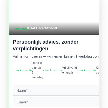
verified
KIWA Gecertificeerd
Persoonlijk advies, zonder
verplichtingen
Vul het formulier in — wij nemen binnen 1 werkdag contact o
Reactie
binnen
Vrijblijvend
KIWA
check_circle
check_circle
check_circle
1
en gratis
gecertifi
werkdag