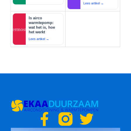
Lees artikel →
Is airco
warmtepomp:
wat het is, hoe
thermostat
het werkt
Lees artikel →
F
T