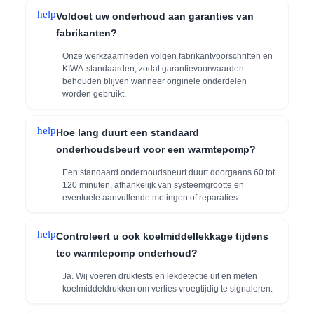
help
Voldoet uw onderhoud aan garanties van
fabrikanten?
Onze werkzaamheden volgen fabrikantvoorschriften en
KIWA-standaarden, zodat garantievoorwaarden
behouden blijven wanneer originele onderdelen
worden gebruikt.
help
Hoe lang duurt een standaard
onderhoudsbeurt voor een warmtepomp?
Een standaard onderhoudsbeurt duurt doorgaans 60 tot
120 minuten, afhankelijk van systeemgrootte en
eventuele aanvullende metingen of reparaties.
help
Controleert u ook koelmiddellekkage tijdens
tec warmtepomp onderhoud?
Ja. Wij voeren druktests en lekdetectie uit en meten
koelmiddeldrukken om verlies vroegtijdig te signaleren.