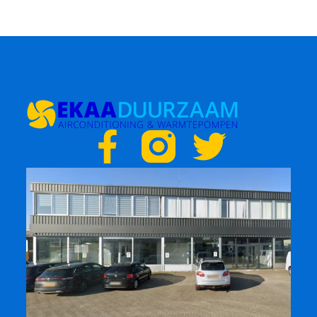
F
T
a
w
c
i
e
t
b
t
o
e