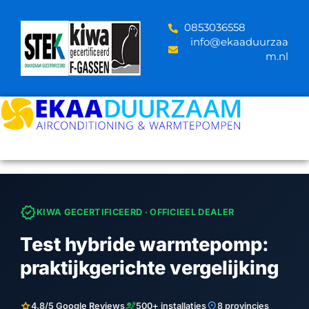
Skip
to
‪0853036558
content
info@ekaaduurzaa
m.nl
verified
KIWA GECERTIFICEERD · OFFICIEEL DEALER
Test hybride warmtepomp:
praktijkgerichte vergelijking
star
engineering
location_on
4.8/5 Google Reviews
500+ installaties
8 provincies