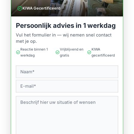
verified
KIWA Gecertificeerd
Persoonlijk advies in 1 werkdag
Vul het formulier in — wij nemen snel contact
met je op.
Reactie binnen 1
Vrijblijvend en
KIWA
check_circle
check_circle
check_circle
werkdag
gratis
gecertificeerd