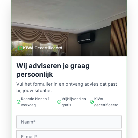
verified
KIWA Gecertificeerd
Wij adviseren je graag
persoonlijk
Vul het formulier in en ontvang advies dat past
bij jouw situatie.
Reactie binnen 1
Vrijblijvend en
KIWA
check_circle
check_circle
check_circle
werkdag
gratis
gecertificeerd