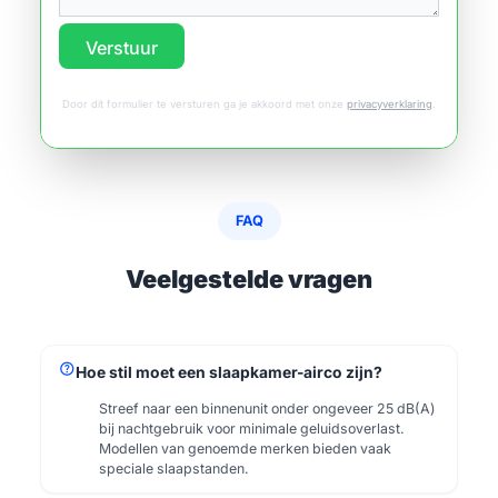
Verstuur
Door dit formulier te versturen ga je akkoord met onze
privacyverklaring
.
FAQ
Veelgestelde vragen
help
Hoe stil moet een slaapkamer-airco zijn?
Streef naar een binnenunit onder ongeveer 25 dB(A)
bij nachtgebruik voor minimale geluidsoverlast.
Modellen van genoemde merken bieden vaak
speciale slaapstanden.