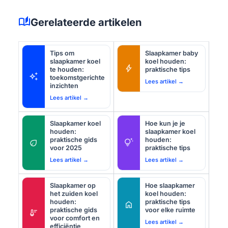
auto_stories
Gerelateerde artikelen
Tips om
Slaapkamer baby
slaapkamer koel
koel houden:
bolt
te houden:
praktische tips
auto_awesome
toekomstgerichte
Lees artikel →
inzichten
Lees artikel →
Slaapkamer koel
Hoe kun je je
houden:
slaapkamer koel
praktische gids
houden:
eco
tips_and_updates
voor 2025
praktische tips
Lees artikel →
Lees artikel →
Slaapkamer op
Hoe slaapkamer
het zuiden koel
koel houden:
houden:
praktische tips
home
praktische gids
voor elke ruimte
thermostat
voor comfort en
Lees artikel →
efficiëntie