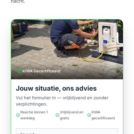
nacht.
verified
KIWA Gecertificeerd
Jouw situatie, ons advies
Vul het formulier in — vrijblijvend en zonder
verplichtingen.
Reactie binnen 1
Vrijblijvend en
KIWA
check_circle
check_circle
check_circle
werkdag
gratis
gecertificeerd