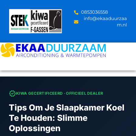
Skip
to
‪0853036558
content
info@ekaaduurzaa
m.nl
verified
KIWA GECERTIFICEERD · OFFICIEEL DEALER
Tips Om Je Slaapkamer Koel
Te Houden: Slimme
Oplossingen