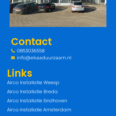
b
t
o
e
o
r
Contact
k
0853036558
-
info@ekaaduurzaam.nl
f
Links
Airco Installatie Weesp
Airco Installatie Breda
Airco Installatie Eindhoven
Airco installatie Amsterdam