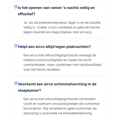
help
Is het openen van ramen ‘s nachts veilig en
effectief?
Ja, als de buitentemperatuur lager is en de situatie
veilig is. Creëer cross-ventilatie en gebruik horren
tegen insecten en slagschaduw voor privacy.
help
Helpt een airco altijd tegen plaknachten?
Een airco met ontvochtigingsfunctie verlaagt de
relatieve luchtvochtigheid en maakt de nacht
comfortabeler, maar combineer met nachtventilatie
voor het beste resultaat.
help
Voorkomt een airco schimmelvorming in de
slaapkamer?
Een airco met ontvochtigingsfunctie vermindert
vocht en voorkomt omstandigheden die schimmel
bevorderen. Wij verwijderen geen schimmel; de
oplossing is preventie via klimaatbeheersing.