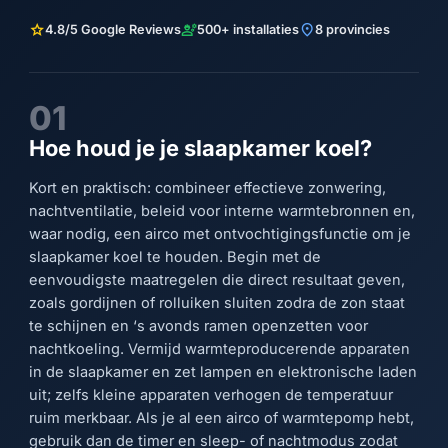
star
engineering
location_on
4.8/5 Google Reviews
500+ installaties
8 provincies
01
Hoe houd je je slaapkamer koel?
Kort en praktisch: combineer effectieve zonwering,
nachtventilatie, beleid voor interne warmtebronnen en,
waar nodig, een airco met ontvochtigingsfunctie om je
slaapkamer koel te houden. Begin met de
eenvoudigste maatregelen die direct resultaat geven,
zoals gordijnen of rolluiken sluiten zodra de zon staat
te schijnen en ‘s avonds ramen openzetten voor
nachtkoeling. Vermijd warmteproducerende apparaten
in de slaapkamer en zet lampen en elektronische laden
uit; zelfs kleine apparaten verhogen de temperatuur
ruim merkbaar. Als je al een airco of warmtepomp hebt,
gebruik dan de timer en sleep- of nachtmodus zodat