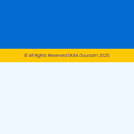
© All Rights Reserved EKAA Duurzam 2025.