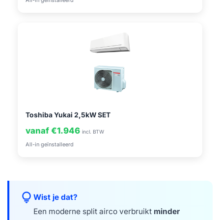
All-in geïnstalleerd
Toshiba Yukai 2,5kW SET
vanaf €1.946
incl. BTW
All-in geïnstalleerd
lightbulb
Wist je dat?
Een moderne split airco verbruikt
minder