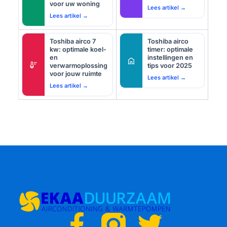
voor uw woning
Lees artikel →
Lees artikel →
Toshiba airco 7
Toshiba airco
kw: optimale koel-
timer: optimale
en
instellingen en
home
thermostat
verwarmoplossing
tips voor 2025
voor jouw ruimte
Lees artikel →
Lees artikel →
F
T