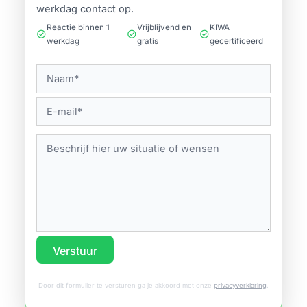
werkdag contact op.
Reactie binnen 1
Vrijblijvend en
KIWA
check_circle
check_circle
check_circle
werkdag
gratis
gecertificeerd
Verstuur
Door dit formulier te versturen ga je akkoord met onze
privacyverklaring
.