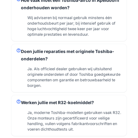
Hoe vaak moet een Toshiba-airco in Apeldoorn
onderhouden worden?
Wij adviseren bij normaal gebruik minstens één
onderhoudsbeurt per jaar; bij intensief gebruik of
hoge luchtvochtigheid twee keer per jaar voor
optimale prestaties en levensduur.
help
Doen jullie reparaties met originele Toshiba-
onderdelen?
Ja. Als officieel dealer gebruiken wij uitsluitend
originele onderdelen of door Toshiba goedgekeurde
componenten om garantie en betrouwbaarheid te
borgen.
help
Werken jullie met R32-koelmiddel?
Ja, moderne Toshiba-modellen gebruiken vaak R32.
Onze monteurs zijn gecertificeerd voor veilige
handling, vullen volgens fabrikantvoorschriften en
voeren dichthoudtests uit.