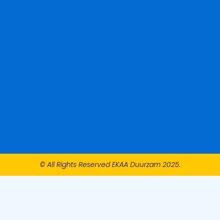
© All Rights Reserved EKAA Duurzam 2025.