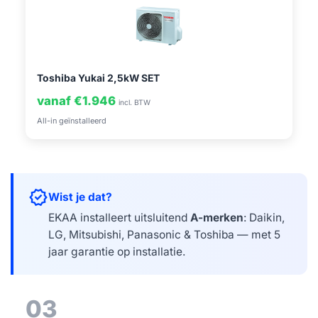
Toshiba Yukai 2,5kW SET
vanaf €1.946
incl. BTW
All-in geïnstalleerd
verified
Wist je dat?
EKAA installeert uitsluitend
A-merken
: Daikin,
LG, Mitsubishi, Panasonic & Toshiba — met 5
jaar garantie op installatie.
03