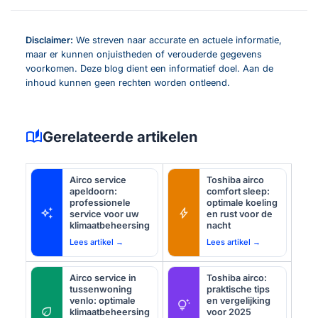
Disclaimer:
We streven naar accurate en actuele informatie,
maar er kunnen onjuistheden of verouderde gegevens
voorkomen. Deze blog dient een informatief doel. Aan de
inhoud kunnen geen rechten worden ontleend.
auto_stories
Gerelateerde artikelen
Airco service
Toshiba airco
apeldoorn:
comfort sleep:
professionele
optimale koeling
auto_awesome
bolt
service voor uw
en rust voor de
klimaatbeheersing
nacht
Lees artikel →
Lees artikel →
Airco service in
Toshiba airco:
tussenwoning
praktische tips
venlo: optimale
en vergelijking
tips_and_updates
eco
klimaatbeheersing
voor 2025