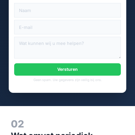
Versturen
Geen spam. Uw gegevens zijn veilig bij ons.
02