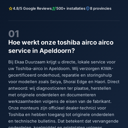
star
engineering
location_on
4.8/5 Google Reviews
500+ installaties
8 provincies
01
Hoe werkt onze toshiba airco airco
service in Apeldoorn?
Bij Ekaa Duurzaam krijgt u directe, lokale service voor
uw Toshiba-airco in Apeldoorn. Wij verzorgen KIWA-
gecertificeerd onderhoud, reparatie en storingshulp
voor modellen zoals Seiya, Shorai Edge en Haori. Direct
antwoord: wij diagnosticeren ter plaatse, herstellen
met originele onderdelen en documenteren
werkzaamheden volgens de eisen van de fabrikant.
Onze monteurs zijn officieel dealer-technici voor
Toshiba en hebben toegang tot originele onderdelen
en technische bulletins. Dat betekent dat vervangende
onderdelen, koelmiddel en printplaten volgens