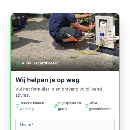
verified
KIWA Gecertificeerd
Wij helpen je op weg
Vul het formulier in en ontvang vrijblijvend
advies.
Reactie binnen 1
Vrijblijvend en
KIWA
check_circle
check_circle
check_circle
werkdag
gratis
gecertificeerd