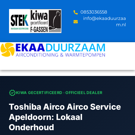
Skip
to
‪0853036558
content
info@ekaaduurzaa
m.nl
verified
KIWA GECERTIFICEERD · OFFICIEEL DEALER
Toshiba Airco Airco Service
Apeldoorn: Lokaal
Onderhoud