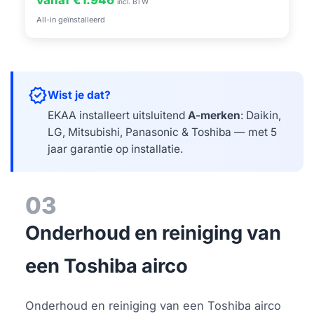
vanaf €1.946
incl. BTW
All-in geïnstalleerd
verified
Wist je dat?
EKAA installeert uitsluitend
A-merken
: Daikin,
LG, Mitsubishi, Panasonic & Toshiba — met 5
jaar garantie op installatie.
03
Onderhoud en reiniging van
een Toshiba airco
Onderhoud en reiniging van een Toshiba airco