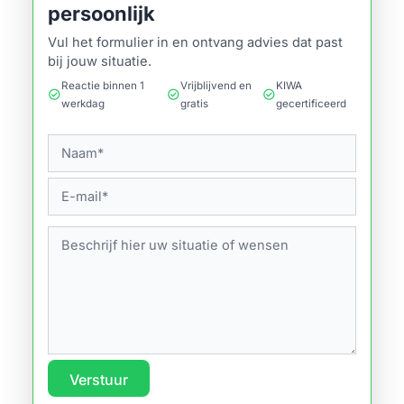
persoonlijk
Vul het formulier in en ontvang advies dat past
bij jouw situatie.
Reactie binnen 1
Vrijblijvend en
KIWA
check_circle
check_circle
check_circle
werkdag
gratis
gecertificeerd
Verstuur