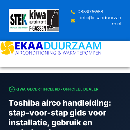
Skip
to
‪0853036558
content
info@ekaaduurzaa
m.nl
verified
KIWA GECERTIFICEERD · OFFICIEEL DEALER
Toshiba airco handleiding:
stap-voor-stap gids voor
installatie, gebruik en