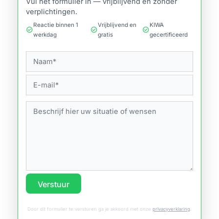
Vul het formulier in — vrijblijvend en zonder
verplichtingen.
Reactie binnen 1
Vrijblijvend en
KIWA
check_circle
check_circle
check_circle
werkdag
gratis
gecertificeerd
Verstuur
Door dit formulier te versturen ga je akkoord met onze
privacyverklaring
.