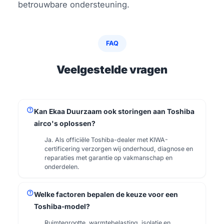
betrouwbare ondersteuning.
FAQ
Veelgestelde vragen
help
Kan Ekaa Duurzaam ook storingen aan Toshiba
airco's oplossen?
Ja. Als officiële Toshiba-dealer met KIWA-
certificering verzorgen wij onderhoud, diagnose en
reparaties met garantie op vakmanschap en
onderdelen.
help
Welke factoren bepalen de keuze voor een
Toshiba-model?
Ruimtegrootte, warmtebelasting, isolatie en