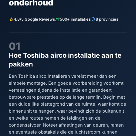
onderhoud
star
engineering
location_on
4.8/5 Google Reviews
500+ installaties
8 provincies
01
Hoe Toshiba airco installatie aan te
pakken
Een Toshiba airco installeren vereist meer dan een
simpele montage. Een goede voorbereiding voorkomt
verrassingen tijdens de installatie en garandeert
betrouwbare prestaties op de lange termijn. Begin met
een duidelijke plattegrond van de ruimte: waar komt de
binnenunit te hangen, waar bevindt zich de buitenunit
en welke routes nemen de leidingen en de
condensafvoer. Noteer afmetingen van deuren, ramen
en eventuele obstakels die de luchtstroom kunnen