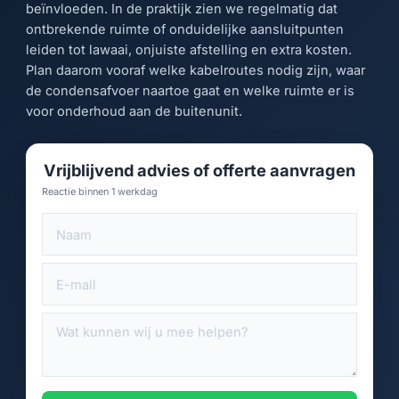
beïnvloeden. In de praktijk zien we regelmatig dat
ontbrekende ruimte of onduidelijke aansluitpunten
leiden tot lawaai, onjuiste afstelling en extra kosten.
Plan daarom vooraf welke kabelroutes nodig zijn, waar
de condensafvoer naartoe gaat en welke ruimte er is
voor onderhoud aan de buitenunit.
Vrijblijvend advies of offerte aanvragen
Reactie binnen 1 werkdag