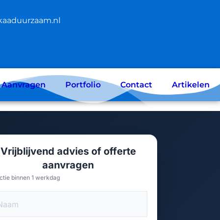
kaaduurzaam.nl
e Aanvragen
Portfolio
Contact
Artikelen
Vrijblijvend advies of offerte
aanvragen
ctie binnen 1 werkdag