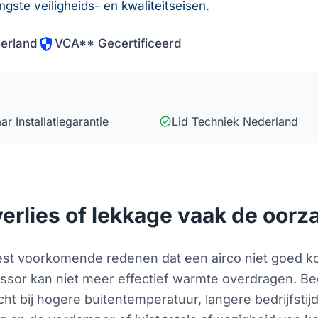
ngste veiligheids- en kwaliteitseisen.
security
erland
VCA** Gecertificeerd
check_circle
aar Installatiegarantie
Lid Techniek Nederland
lies of lekkage vaak de oorza
t voorkomende redenen dat een airco niet goed koelt
ssor kan niet meer effectief warmte overdragen. B
t bij hogere buitentemperatuur, langere bedrijfsti