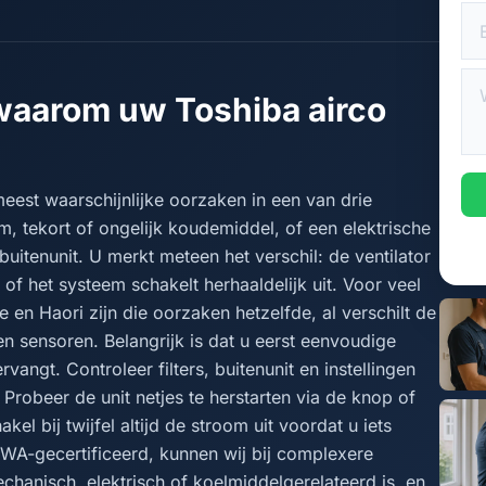
waarom uw Toshiba airco
 meest waarschijnlijke oorzaken in een van drie
, tekort of ongelijk koudemiddel, of een elektrische
buitenunit. U merkt meteen het verschil: de ventilator
of het systeem schakelt herhaaldelijk uit. Voor veel
en Haori zijn die oorzaken hetzelfde, al verschilt de
 sensoren. Belangrijk is dat u eerst eenvoudige
vangt. Controleer filters, buitenunit en instellingen
Probeer de unit netjes te herstarten via de knop of
el bij twijfel altijd de stroom uit voordat u iets
KIWA-gecertificeerd, kunnen wij bij complexere
chanisch, elektrisch of koelmiddelgerelateerd is, en