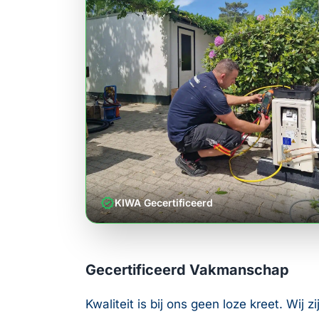
verified
KIWA Gecertificeerd
Gecertificeerd Vakmanschap
Kwaliteit is bij ons geen loze kreet. Wij