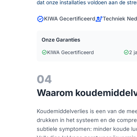
dat onze installaties voldoen aan de stre
verified
engineering
KIWA Gecertificeerd
Techniek Ned
Onze Garanties
check_circle
check_circle
KIWA Gecertificeerd
2 j
04
Waarom koudemiddelver
Koudemiddelverlies is een van de mees
drukken in het systeem en de compre
subtiele symptomen: minder koude luch