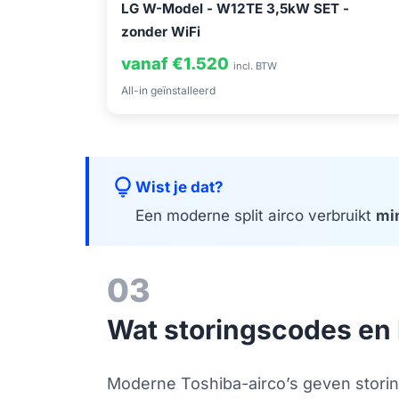
LG W-Model - W12TE 3,5kW SET -
zonder WiFi
vanaf €1.520
incl. BTW
All-in geïnstalleerd
lightbulb
Wist je dat?
Een moderne split airco verbruikt
mi
03
Wat storingscodes en
Moderne Toshiba-airco’s geven storin