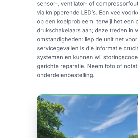
sensor-, ventilator- of compressorfou
via knipperende LED’s. Een veelvoorko
op een koelprobleem, terwijl het ee
drukschakelaars aan; deze treden in w
omstandigheden: liep de unit net voor
servicegevallen is die informatie cruc
systemen en kunnen wij storingscodes
gerichte reparatie. Neem foto of notat
onderdelenbestelling.