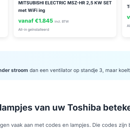
MITSUBISHI ELECTRIC MSZ-HR 2,5 KW SET
T
met WiFi ing
v
vanaf €1.845
incl. BTW
Al
All-in geïnstalleerd
nder stroom
dan een ventilator op standje 3, maar koelt 
 lampjes van uw Toshiba betek
gen vaak aan met codes en lampjes. Die codes zijn 