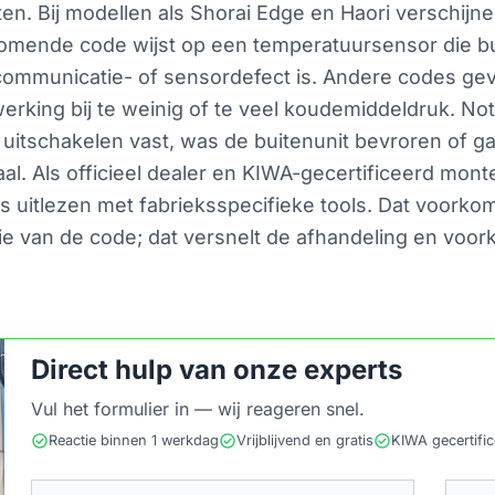
ten. Bij modellen als Shorai Edge en Haori verschijn
mende code wijst op een temperatuursensor die buite
n communicatie- of sensordefect is. Andere codes 
erking bij te weinig of te veel koudemiddeldruk. Not
 uitschakelen vast, was de buitenunit bevroren of g
iaal. Als officieel dealer en KIWA-gecertificeerd mo
 uitlezen met fabrieksspecifieke tools. Dat voorkom
ie van de code; dat versnelt de afhandeling en voork
Direct hulp van onze experts
Vul het formulier in — wij reageren snel.
check_circle
check_circle
check_circle
Reactie binnen 1 werkdag
Vrijblijvend en gratis
KIWA gecertifi