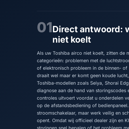
01
Direct antwoord: 
niet koelt
Als uw Toshiba airco niet koelt, zitten de
categorieën: problemen met de luchtstroom
of elektronisch probleem in de binnen- of 
draait wel maar er komt geen koude lucht, 
Toshiba-modellen zoals Seiya, Shorai Edge 
diagnose aan de hand van storingscodes en
controles uitvoert voordat u onderdelen ver
op de afstandsbediening of bedienpaneel. 
stroomschakelaar, maar werk veilig en schak
opent. Omdat wij officieel dealer zijn en 
storingen snel bepalen of het probleem me