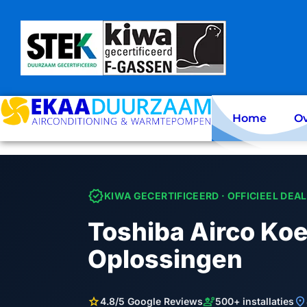
Skip
to
content
Home
Ov
verified
KIWA GECERTIFICEERD · OFFICIEEL DEA
Toshiba Airco Koe
Oplossingen
star
engineering
location_on
4.8/5 Google Reviews
500+ installaties