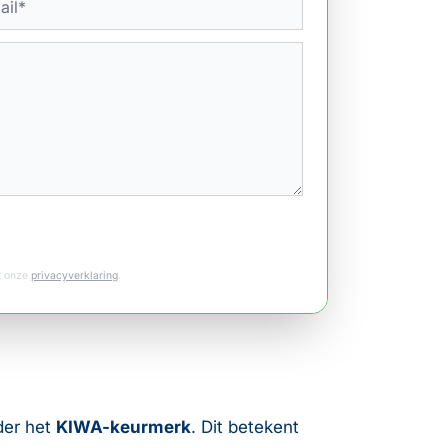
et onze
privacyverklaring
.
nder het
KIWA-keurmerk
. Dit betekent