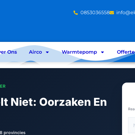
‪0853036558
info@e
er Ons
Airco
Warmtepomp
Offert
LER
lt Niet: Oorzaken En
Rea
8 provincies