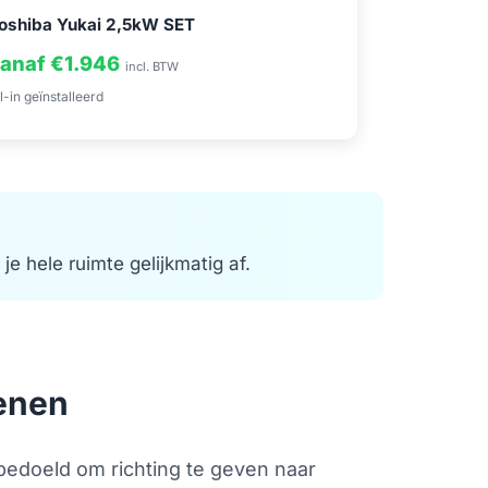
oshiba Yukai 2,5kW SET
anaf €1.946
incl. BTW
l-in geïnstalleerd
je hele ruimte gelijkmatig af.
enen
bedoeld om richting te geven naar