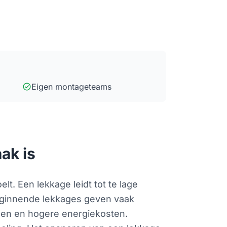
check_circle
Eigen montageteams
ak is
. Een lekkage leidt tot te lage
eginnende lekkages geven vaak
jden en hogere energiekosten.