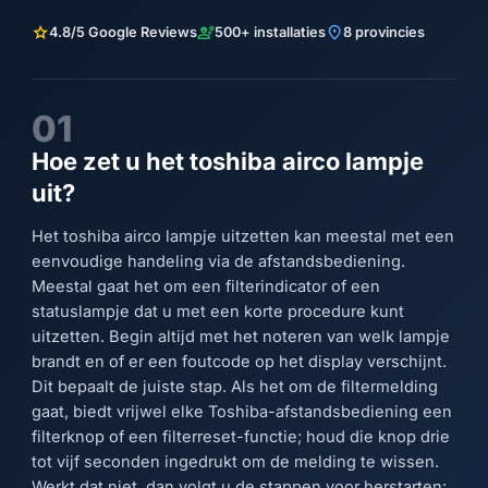
star
engineering
location_on
4.8/5 Google Reviews
500+ installaties
8 provincies
01
Hoe zet u het toshiba airco lampje
uit?
Het toshiba airco lampje uitzetten kan meestal met een
eenvoudige handeling via de afstandsbediening.
Meestal gaat het om een filterindicator of een
statuslampje dat u met een korte procedure kunt
uitzetten. Begin altijd met het noteren van welk lampje
brandt en of er een foutcode op het display verschijnt.
Dit bepaalt de juiste stap. Als het om de filtermelding
gaat, biedt vrijwel elke Toshiba-afstandsbediening een
filterknop of een filterreset-functie; houd die knop drie
tot vijf seconden ingedrukt om de melding te wissen.
Werkt dat niet, dan volgt u de stappen voor herstarten: