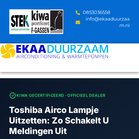
Skip
to
‪0853036558
content
info@ekaaduurzaa
m.nl
verified
KIWA GECERTIFICEERD · OFFICIEEL DEALER
Toshiba Airco Lampje
Uitzetten: Zo Schakelt U
Meldingen Uit