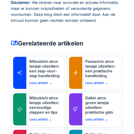
Disclaimer:
We streven naar accurate en actuele informatie,
maar er kunnen onjuistheden of verouderde gegevens
voorkomen. Deze blog dient een informatief doel. Aan de
inhoud kunnen geen rechten worden ontleend.
auto_stories
Gerelateerde artikelen
Mitsubishi airco
Panasonic airco
lampje uitzetten:
lampje uitzetten:
een stap-voor-
een praktische
auto_awesome
bolt
stap handleiding
handleiding
Lees artikel →
Lees artikel →
Mitsubishi airco
Daikin airco
lampje uitzetten:
groen lampje
eenvoudige
uitzetten:
eco
tips_and_updates
stappen en tips
praktische gids
Lees artikel →
Lees artikel →