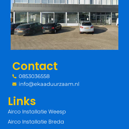
c
i
e
t
b
t
o
e
o
r
Contact
k
0853036558
-
info@ekaaduurzaam.nl
f
Links
Airco Installatie Weesp
Airco Installatie Breda