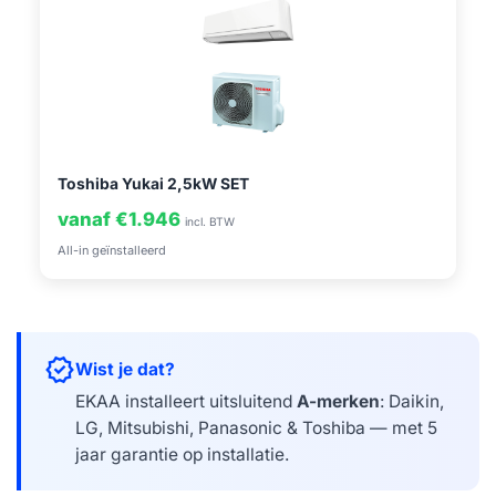
Toshiba Yukai 2,5kW SET
vanaf €1.946
incl. BTW
All-in geïnstalleerd
verified
Wist je dat?
EKAA installeert uitsluitend
A-merken
: Daikin,
LG, Mitsubishi, Panasonic & Toshiba — met 5
jaar garantie op installatie.