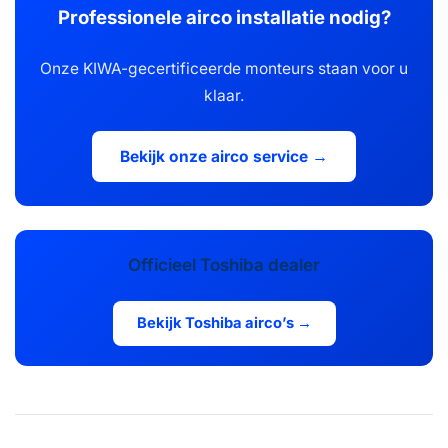
Professionele airco installatie nodig?
Onze KIWA-gecertificeerde monteurs staan voor u
klaar.
Bekijk onze airco service →
Officieel Toshiba dealer
Bekijk Toshiba airco’s →