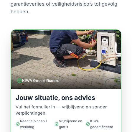
garantieverlies of veiligheidsrisico’s tot gevolg
hebben.
verified
KIWA Gecertificeerd
Jouw situatie, ons advies
Vul het formulier in — vrijblijvend en zonder
verplichtingen.
Reactie binnen 1
Vrijblijvend en
KIWA
check_circle
check_circle
check_circle
werkdag
gratis
gecertificeerd