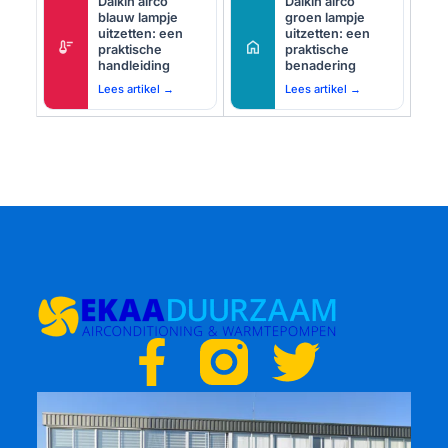
Daikin airco
Daikin airco
blauw lampje
groen lampje
uitzetten: een
uitzetten: een
thermostat
home
praktische
praktische
handleiding
benadering
Lees artikel →
Lees artikel →
F
T
a
w