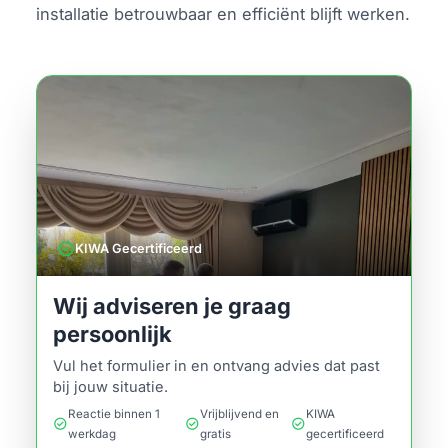
installatie betrouwbaar en efficiënt blijft werken.
verified
KIWA Gecertificeerd
Wij adviseren je graag
persoonlijk
Vul het formulier in en ontvang advies dat past
bij jouw situatie.
Reactie binnen 1
Vrijblijvend en
KIWA
check_circle
check_circle
check_circle
werkdag
gratis
gecertificeerd