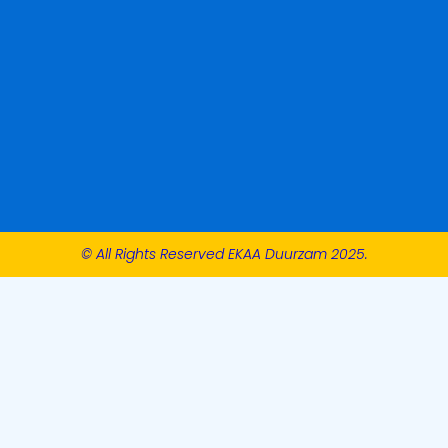
© All Rights Reserved EKAA Duurzam 2025.