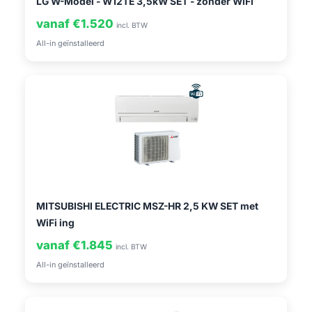
LG W-Model - W12TE 3,5kW SET - zonder WiFi
vanaf €1.520
incl. BTW
All-in geïnstalleerd
MITSUBISHI ELECTRIC MSZ-HR 2,5 KW SET met
WiFi ing
vanaf €1.845
incl. BTW
All-in geïnstalleerd