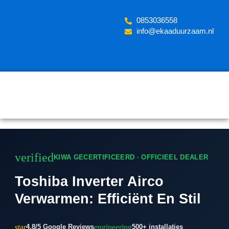
Skip
to
‪0853036558
content
info@ekaaduurzaam.nl
verified
KIWA GECERTIFICEERD · OFFICIEEL DEALER
Toshiba Inverter Airco
Verwarmen: Efficiënt En Stil
star
engineering
4.8/5 Google Reviews
500+ installaties