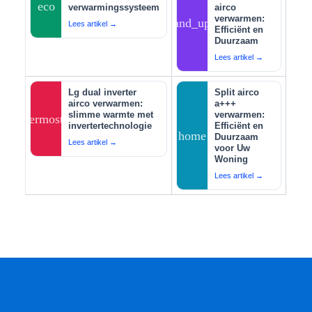
eco
verwarmingssysteem
airco
verwarmen:
tips_and_updates
Lees artikel →
Efficiënt en
Duurzaam
Lees artikel →
Lg dual inverter
Split airco
airco verwarmen:
a+++
slimme warmte met
verwarmen:
thermostat
invertertechnologie
Efficiënt en
home
Duurzaam
Lees artikel →
voor Uw
Woning
Lees artikel →