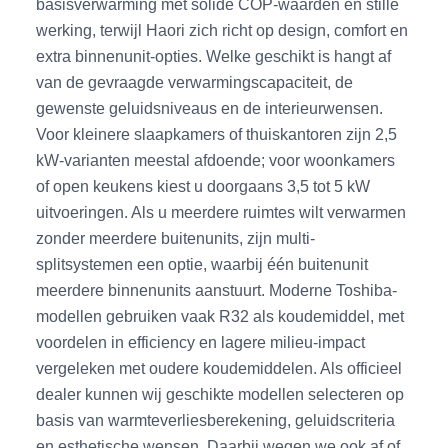
basisverwarming met solide COP-waarden en stille
werking, terwijl Haori zich richt op design, comfort en
extra binnenunit-opties. Welke geschikt is hangt af
van de gevraagde verwarmingscapaciteit, de
gewenste geluidsniveaus en de interieurwensen.
Voor kleinere slaapkamers of thuiskantoren zijn 2,5
kW-varianten meestal afdoende; voor woonkamers
of open keukens kiest u doorgaans 3,5 tot 5 kW
uitvoeringen. Als u meerdere ruimtes wilt verwarmen
zonder meerdere buitenunits, zijn multi-
splitsystemen een optie, waarbij één buitenunit
meerdere binnenunits aanstuurt. Moderne Toshiba-
modellen gebruiken vaak R32 als koudemiddel, met
voordelen in efficiency en lagere milieu-impact
vergeleken met oudere koudemiddelen. Als officieel
dealer kunnen wij geschikte modellen selecteren op
basis van warmteverliesberekening, geluidscriteria
en esthetische wensen. Daarbij wegen we ook af of