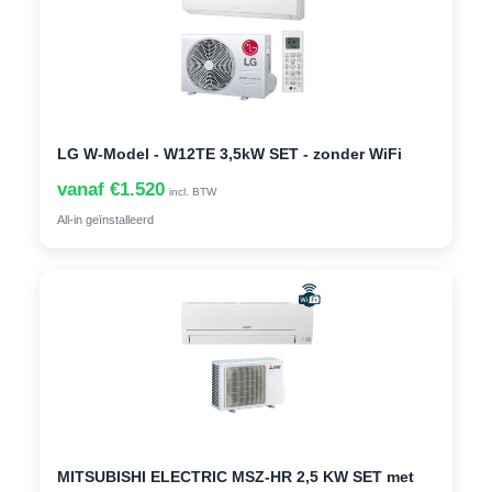
LG W-Model - W12TE 3,5kW SET - zonder WiFi
vanaf €1.520
incl. BTW
All-in geïnstalleerd
MITSUBISHI ELECTRIC MSZ-HR 2,5 KW SET met