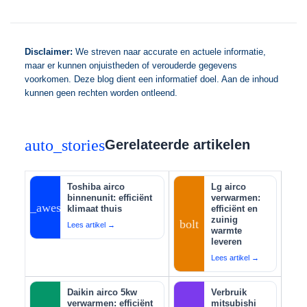
Disclaimer:
We streven naar accurate en actuele informatie,
maar er kunnen onjuistheden of verouderde gegevens
voorkomen. Deze blog dient een informatief doel. Aan de inhoud
kunnen geen rechten worden ontleend.
auto_stories
Gerelateerde artikelen
Toshiba airco
Lg airco
binnenunit: efficiënt
verwarmen:
auto_awesome
klimaat thuis
efficiënt en
zuinig
bolt
Lees artikel →
warmte
leveren
Lees artikel →
Daikin airco 5kw
Verbruik
verwarmen: efficiënt
mitsubishi