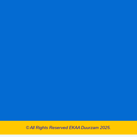
© All Rights Reserved EKAA Duurzam 2025.