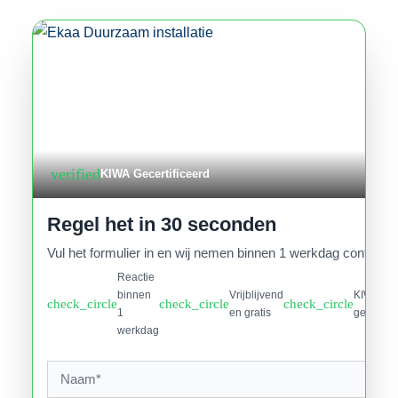
verified
KIWA Gecertificeerd
Regel het in 30 seconden
Vul het formulier in en wij nemen binnen 1 werkdag contact o
Reactie
binnen
Vrijblijvend
KIWA
check_circle
check_circle
check_circle
1
en gratis
gecertifi
werkdag